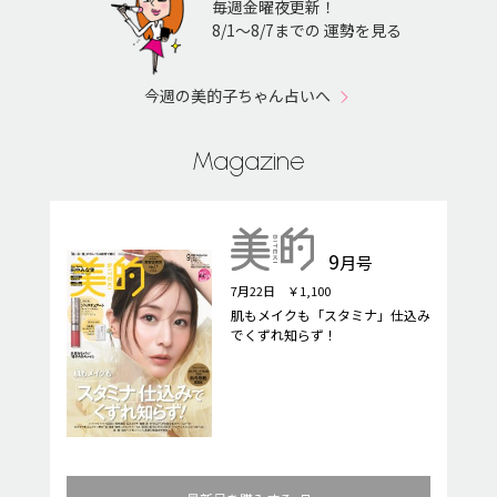
毎週金曜夜更新！
8/1〜8/7までの 運勢を見る
今週の美的子ちゃん占いへ
Magazine
9
月号
7月22日 ￥1,100
肌もメイクも「スタミナ」仕込み
でくずれ知らず！