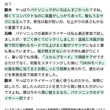
は？
鈴木
やっぱり
パナソニックがいちばんすごかった
ですね。
軽くてコンパクトなのに風量がしっかりあって、髪もうるサ
ラになる
んです。男性は髪が短い分、仕上がりの良さもかな
り重要ですよね。
石﨑
パナソニックの最新ドライヤーは私も最近家族で試し
ましたが、
すごく良くてビックリしました
！
温風と冷風が自
動で切り替わるモードで仕上げると髪がツヤツヤ
になると妻
も喜んでいますし、
風が熱すぎない
から子供も嫌がりにく
く、暑い日でも快適。
「スカルプモード」で頭皮ケア
ができ
るだけでなく、前髪をスタイリングした後に
「SKINモード」
の風を顔に当てるとお肌しっとり効果
も得られて、進化のほ
どを家族全員で実感できました。
鈴木
やっぱりドライヤーって長く使うものだから、実際に
試したり、試した人の口コミを見てから買い替えた方がいい
ですよね。僕は今から
買い替えるなら、パナソニックのドラ
イヤー一択
です！
※1 スキンモード使用時、EH-NA0J 未使用時と4週間使用後の肌水分量比較（パナソ