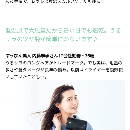
んだ手技で、おうちで贅沢スカルプケアが可能に！
低温風で大風量だから暑い日でも速乾。うる
サラのツヤ髪が簡単にかないます♪
すっぴん美人 内藤麻季さん IT会社勤務・36歳
うるサラのロングヘアがトレードマーク。でも実は、毛量の
多さや髪ダメージが長年の悩み。以前はドライヤーを複数使
いしていたことも…。