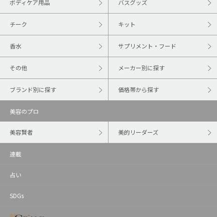
ボディケア用品
バスグッズ
チーク
キット
香水
サプリメント・フード
その他
メーカー別に探す
ブランド別に探す
価格帯から探す
美容のプロ
美容賢者
美的リーダーズ
連載
占い
SDGs