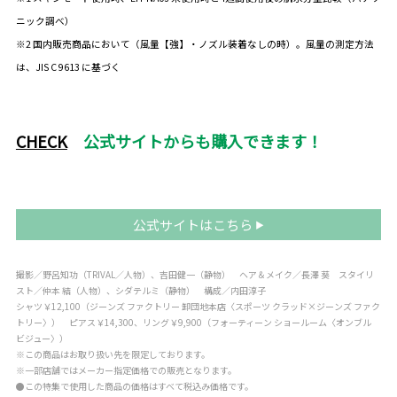
ニック調べ）
※2 国内販売商品において（風量【強】・ノズル装着なしの時）。風量の測定方法
は、JIS C 9613 に基づく
CHECK
公式サイトからも購入できます！
公式サイトはこちら
撮影／野呂知功（TRIVAL／人物）、吉田健一（静物） ヘア＆メイク／長澤 葵 スタイリ
スト／仲本 結（人物）、シダテルミ（静物） 構成／内田淳子
シャツ￥12,100（ジーンズ ファクトリー 卸団地本店〈スポーツ クラッド×ジーンズ ファク
トリー〉） ピアス￥14,300、リング￥9,900（フォーティーン ショールーム〈オンブル
ビジュー〉）
※この商品はお取り扱い先を限定しております。
※一部店舗ではメーカー指定価格での販売となります。
●この特集で使用した商品の価格はすべて税込み価格です。