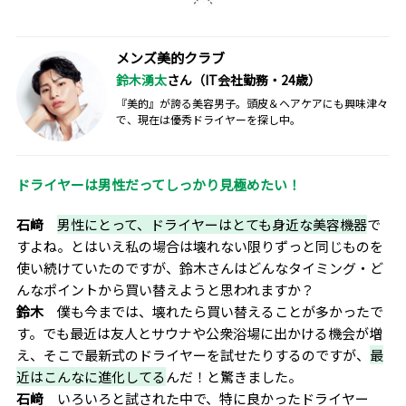
メンズ美的クラブ
鈴木湧太
さん（IT会社勤務・24歳）
『美的』が誇る美容男子。頭皮＆ヘアケアにも興味津々
で、現在は優秀ドライヤーを探し中。
ドライヤーは男性だってしっかり見極めたい！
石﨑
男性にとって、ドライヤーはとても身近な美容機器
で
すよね。とはいえ私の場合は壊れない限りずっと同じものを
使い続けていたのですが、鈴木さんはどんなタイミング・ど
んなポイントから買い替えようと思われますか？
鈴木
僕も今までは、壊れたら買い替えることが多かったで
す。でも最近は友人とサウナや公衆浴場に出かける機会が増
え、そこで最新式のドライヤーを試せたりするのですが、
最
近はこんなに進化してる
んだ！と驚きました。
石﨑
いろいろと試された中で、特に良かったドライヤー