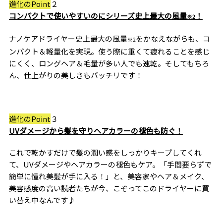
進化のPoint
２
コンパクトで使いやすいのにシリーズ史上最大の風量
！
※2
ナノケアドライヤー史上最大の風量
をかなえながらも、コ
※2
ンパクト＆軽量化を実現。使う際に重くて疲れることを感じ
にくく、ロングヘア＆毛量が多い人でも速乾。そしてもちろ
ん、仕上がりの美しさもバッチリです！
進化のPoint
３
UVダメージから髪を守りヘアカラーの褪色も防ぐ！
これで乾かすだけで髪の潤い感をしっかりキープしてくれ
て、UVダメージやヘアカラーの褪色もケア。「手間要らずで
簡単に憧れ美髪が手に入る！」と、美容家やヘア＆メイク、
美容感度の高い読者たちが今、こぞってこのドライヤーに買
い替え中なんです♪