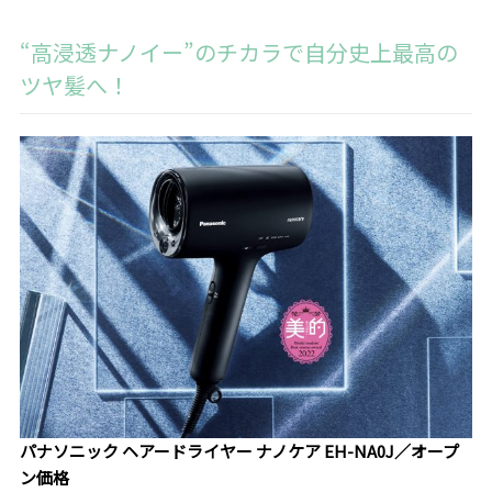
“高浸透ナノイー”のチカラで自分史上最高の
ツヤ髪へ！
パナソニック ヘアードライヤー ナノケア EH-NA0J／オープ
ン価格