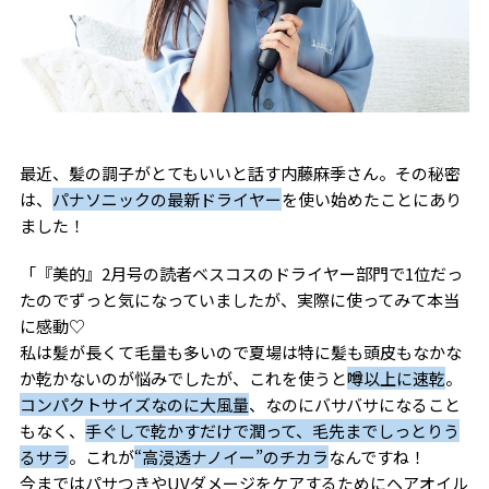
最近、髪の調子がとてもいいと話す内藤麻季さん。その秘密
は、
パナソニックの最新ドライヤー
を使い始めたことにあり
ました！
「『美的』2月号の読者ベスコスのドライヤー部門で1位だっ
たのでずっと気になっていましたが、実際に使ってみて本当
に感動♡
私は髪が長くて毛量も多いので夏場は特に髪も頭皮もなかな
か乾かないのが悩みでしたが、これを使うと
噂以上に速乾
。
コンパクトサイズなのに大風量
、なのにバサバサになること
もなく、
手ぐしで乾かすだけで潤って、毛先までしっとりう
るサラ
。これが
“高浸透ナノイー”のチカラ
なんですね！
今まではパサつきやUVダメージをケアするためにヘアオイル