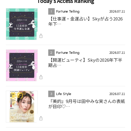
Today's Access Ranking
2026.07.11
1
Fortune Telling
【仕事運・金運占い】Skyが占う2026
年下…
2026.07.11
2
Fortune Telling
【開運ビューティ】Skyの2026年下半
期占…
2026.07.11
3
Life Style
『美的』9月号は田中みな実さんの表紙
が目印♡…