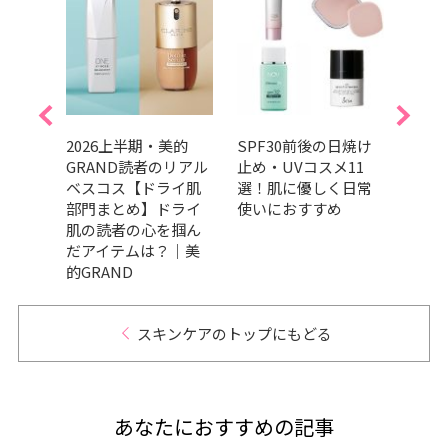
インナ
2026上半期・美的
SPF30前後の日焼け
舟山
化粧
GRAND読者のリアル
止め・UVコスメ11
焼け
選｜新
ベスコス【ドライ肌
選！肌に優しく日常
ケア
ング
部門まとめ】ドライ
使いにおすすめ
テム
肌の読者の心を掴ん
だアイテムは？｜美
的GRAND
スキンケアのトップにもどる
あなたにおすすめの記事