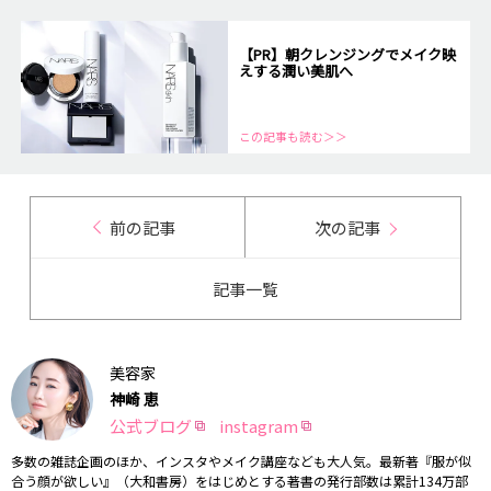
【PR】朝クレンジングでメイク映
えする潤い美肌へ
この記事も読む＞＞
前の記事
次の記事
記事一覧
美容家
神崎 恵
公式ブログ
instagram
多数の雑誌企画のほか、インスタやメイク講座なども大人気。最新著『服が似
合う顔が欲しい』（大和書房）をはじめとする著書の発行部数は累計134万部