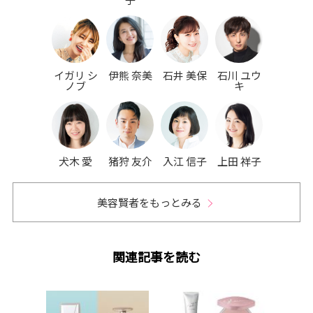
イガリ シ
伊熊 奈美
石井 美保
石川 ユウ
ノブ
キ
犬木 愛
猪狩 友介
入江 信子
上田 祥子
美容賢者をもっとみる
関連記事を読む