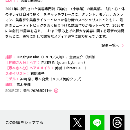
2001年に創刊された美容専門誌『美的』（小学館）の編集部。「肌・心・体
のキレイは自分で磨く」をキャッチフレーズに、タレント、モデル、カメラ
マン、美容家や美容ライターといった各分野のスペシャリストとともに、最
新のビューティトピックを深く掘り下げた誌面作りがモットーです。2026年
には創刊25周年を迎え、これまで積み上げた膨大な美容に関する最新の知見
をもとに、美容に対して誠実なメディア運営に取り組んでいます。
記事一覧へ
撮影：
Junghyun Kim（TRON／人物）、金野圭介（静物）
［神崎さん分］ヘア：
赤羽麻希（joemi byUn ami）
［坂本さん分］ヘア＆メイク：
美樹（ThreePEACE）
スタイリスト：
石関靖子
モデル：
神崎 恵、坂本亮貴（メンズ美的クラブ）
構成：
高木美伽
SOURCE：
美的 2026年2月号
この記事をシェアする