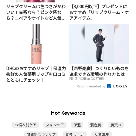
リップクリームは色つきがかわ
【3,000円以下】プレゼントに
いい！赤系なら？ピンク系な
おすすめ「リップクリーム・ケ
ら？ニベアやケイトなど人気...
アアイテム」
DHCのおすすめリップ｜保湿力
【西野亮廣】つくりたいものを
抜群の人気薬用リップを口コミ
追求できる環境の作り方とは
PR（FINCHI on GOETHE）
とともにチェック！
Recommended by
Hot Keywords
お悩み別ケア
スキンケア
保湿
混合肌
肌荒れ
肌質別スキンケア
喜多 よしか
大塚 真里