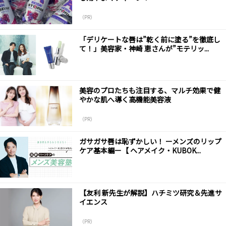
（PR）
「デリケートな唇は”乾く前に塗る”を徹底し
て！」美容家・神崎 恵さんが”モテリッ...
美容のプロたちも注目する、マルチ効果で健
やかな肌へ導く高機能美容液
（PR）
ガサガサ唇は恥ずかしい！ ーメンズのリップ
ケア基本編ー【 ヘアメイク・KUBOK...
【友利 新先生が解説】ハチミツ研究＆先進サ
イエンス
（PR）