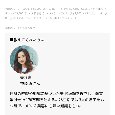
神崎さん レースジレ￥35,000（シーニュ） Tシャツ￥17,600（エスストア〈SEA〉）
パンツ￥49,500（カオス表参道〈カオス〉） イヤリング￥8,800（アビステ） バングル
￥13,750（フォーティーン ショールーム〈エイチアッシュ〉）
坂本さん すべて本人私物
■教えてくれたのは....
美容家
神崎 恵さん
自身の経験や知識に基づいた美 容理論を確立し、著書
累計発行 170万部を超える。私生活では 3人の息子をも
つ母で、メンズ 美容にも深い知識をもつ。