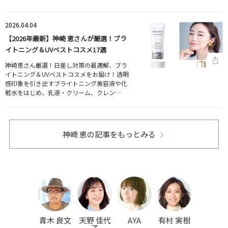
2026.04.04
【2026年最新】神崎 恵さんが厳選！ブラ
イトニング＆UVベストコスメ17選
神崎恵さん厳選！日差し対策の最適解、ブラ
イトニング＆UVベストコスメをお届け！透明
感印象を引き出すブライトニング美容液や化
粧水をはじめ、乳液・クリーム、クレン…
神崎 恵の記事をもっとみる
青木 良文
天野 佳代
AYA
有村 実樹
子