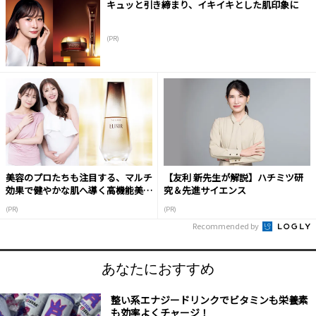
キュッと引き締まり、イキイキとした肌印象に
(PR)
美容のプロたちも注目する、マルチ
【友利 新先生が解説】ハチミツ研
効果で健やかな肌へ導く高機能美容
究＆先進サイエンス
液
(PR)
(PR)
Recommended by
あなたにおすすめ
整い系エナジードリンクでビタミンも栄養素
も効率よくチャージ！