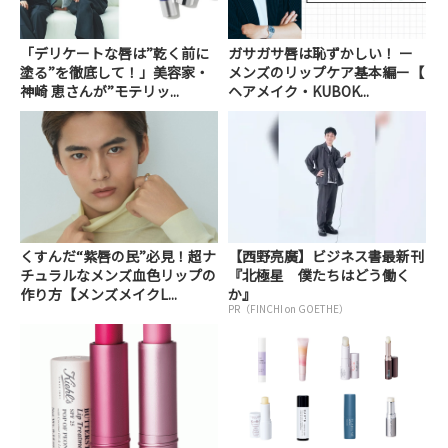
「デリケートな唇は”乾く前に
ガサガサ唇は恥ずかしい！ ー
塗る”を徹底して！」美容家・
メンズのリップケア基本編ー【
神崎 恵さんが”モテリッ...
ヘアメイク・KUBOK...
くすんだ“紫唇の民”必見！超ナ
【西野亮廣】ビジネス書最新刊
チュラルなメンズ血色リップの
『北極星 僕たちはどう働く
作り方【メンズメイクL...
か』
PR（FINCHI on GOETHE）