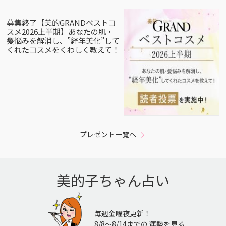
募集終了【美的GRANDベストコ
スメ2026上半期】あなたの肌・
髪悩みを解消し、”経年美化”して
くれたコスメをくわしく教えて！
プレゼント一覧へ
美的子ちゃん占い
毎週金曜夜更新！
8/8〜8/14までの 運勢を見る