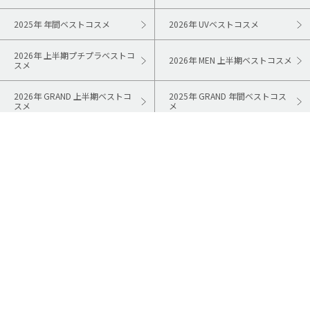
2025年 年間ベストコスメ
2026年 UVベストコスメ
2026年 上半期プチプラベストコ
2026年 MEN 上半期ベストコスメ
スメ
2026年 GRAND 上半期ベストコ
2025年 GRAND 年間ベストコス
スメ
メ
アイテム別
クリスマスコフレ特集2026
スキンケアコスメ
ベースメイクコスメ
アイメイク用品
口紅・リップ・グロス
メイク小物
ネイル用品
ヘアケア用品
ボディケア用品
バスグッズ