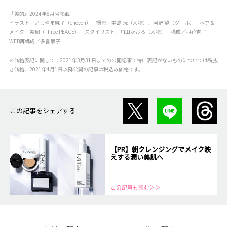
『美的』2024年8月号掲載
イラスト／いしやま暁子（chovon） 撮影／中島 洸（人物）、河野 望（ツール） ヘア＆
メイク／美樹（Three PEACE） スタイリスト／角田かおる（人物） 構成／村花杏子
WEB再構成／多喜景子
※価格表記に関して：2021年3月31日までの公開記事で特に表記がないものについては税抜
き価格、2021年4月1日以降公開の記事は税込み価格です。
この記事をシェアする
【PR】朝クレンジングでメイク映
えする潤い美肌へ
この記事も読む＞＞