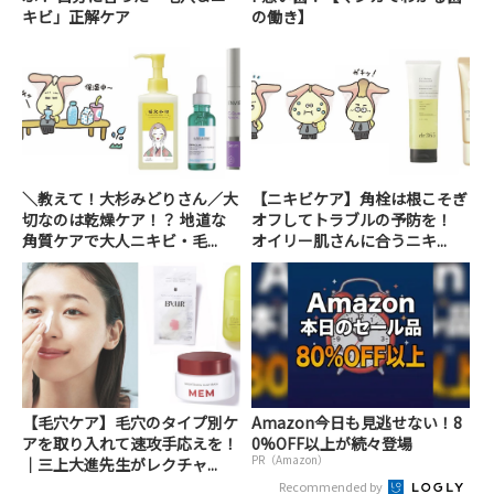
キビ」正解ケア
の働き】
＼教えて！大杉みどりさん／大
【ニキビケア】角栓は根こそぎ
切なのは乾燥ケア！？ 地道な
オフしてトラブルの予防を！
角質ケアで大人ニキビ・毛...
オイリー肌さんに合うニキ...
【毛穴ケア】毛穴のタイプ別ケ
Amazon今日も見逃せない！8
アを取り入れて速攻手応えを！
0%OFF以上が続々登場
PR（Amazon）
｜三上大進先生がレクチャ...
Recommended by