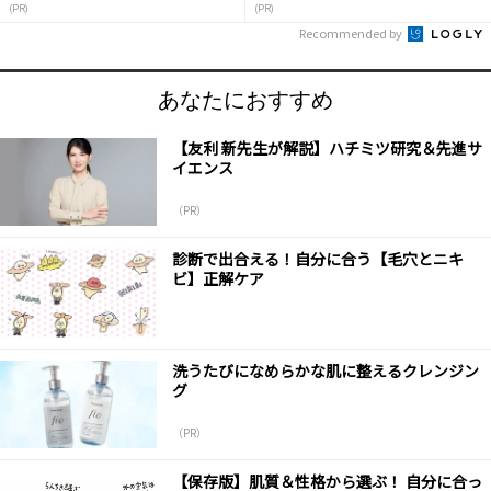
(PR)
(PR)
Recommended by
あなたにおすすめ
【友利 新先生が解説】ハチミツ研究＆先進サ
イエンス
（PR）
診断で出合える！自分に合う【毛穴とニキ
ビ】正解ケア
洗うたびになめらかな肌に整えるクレンジン
グ
（PR）
【保存版】肌質＆性格から選ぶ！ 自分に合っ