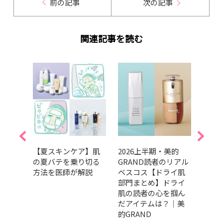
前の記事
次の記事
関連記事を読む
で自
【夏スキンケア】肌
2026上半期・美的
SPF
る
の夏バテを乗り切る
GRAND読者のリアル
止め・
光美肌
方法を医師が解説
ベスコス【ドライ肌
選！
的』9
部門まとめ】ドライ
使い
し♪
肌の読者の心を掴ん
だアイテムは？｜美
的GRAND