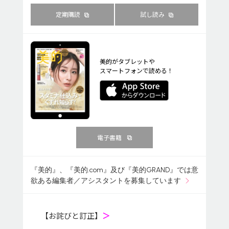
定期購読
試し読み
美的がタブレットや
スマートフォンで読める！
電子書籍
『美的』、『美的.com』及び『美的GRAND』では意
欲ある編集者／アシスタントを募集しています
【お詫びと訂正】
＞