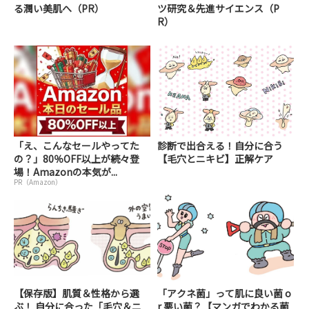
る潤い美肌へ（PR）
ツ研究＆先進サイエンス（P
R）
「え、こんなセールやってた
診断で出合える！自分に合う
の？」80％OFF以上が続々登
【毛穴とニキビ】正解ケア
場！Amazonの本気が...
PR（Amazon）
【保存版】肌質＆性格から選
「アクネ菌」って肌に良い菌 o
ぶ！ 自分に合った「毛穴＆ニ
r 悪い菌？【マンガでわかる菌