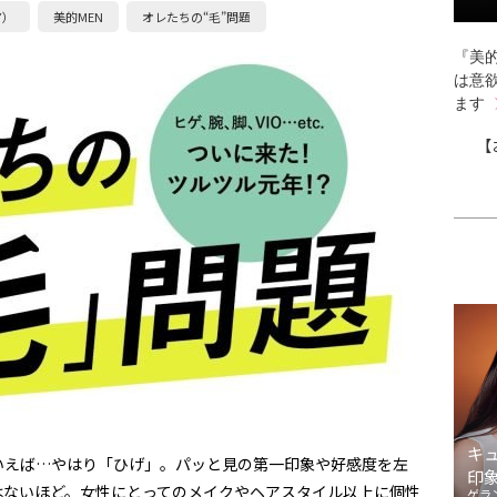
ア）
美的MEN
オレたちの“毛”問題
『美的
は意
ます
【
キ
いえば…やはり「ひげ」。パッと見の第一印象や好感度を左
印
はないほど。女性にとってのメイクやヘアスタイル以上に個性
ゲラ