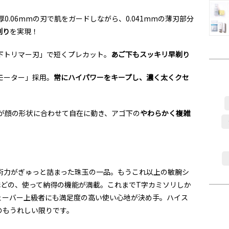
0.06mmの刃で肌をガードしながら、0.041mmの薄刃部分
剃り
を実現！
下トリマー刃」で短くプレカット。
あご下もスッキリ早剃り
モーター」採用。
常にハイパワーをキープし、濃く太くクセ
ドが顔の形状に合わせて自在に動き、アゴ下の
やわらかく複雑
術力がぎゅっと詰まった珠玉の一品。もうこれ以上の敏腕シ
ほどの、使って納得の機能が満載。これまでT字カミソリしか
ェーバー上級者にも満足度の高い使い心地が決め手。ハイス
のもうれしい限りです。