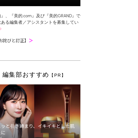
』、『美的.com』及び『美的GRAND』で
欲ある編集者／アシスタントを募集してい
お詫びと訂正】
＞
編集部おすすめ
【PR】
ュッと引き締まり、イキイキとした肌
象に
ン