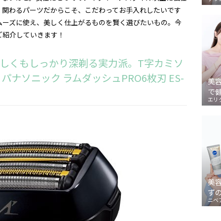
く関わるパーツだからこそ、こだわってお手入れしたいです
ムーズに使え、美しく仕上がるものを賢く選びたいもの。今
ご紹介していきます！
しくもしっかり深剃る実力派。T字カミソ
パナソニック ラムダッシュPRO6枚刃 ES-
美
で
エリ
美
ず
ニベ