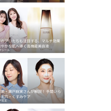
容のプロたちも注目する、マルチ効果
健やかな肌へ導く高機能美容液
クシール
容家・瀬戸麻実さんが解説！ 手間いら
の毛穴・くすみケア
ア花王