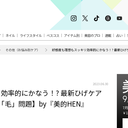
ア
ネイル
ライフスタイル
ベスコス
アイテム別
美容のプロ
連載
占い
その他（お悩み別ケア）
2023.06.30
効率的にかなう！? 最新ひげケア
9
「毛」問題】by『美的HEN』
7月
￥1