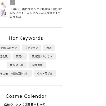
5
【2026】美白スキンケア最前線！成分解
説＆ブライトニングベスコス受賞アイテ
ムまとめ
Hot Keywords
お悩み別ケア
スキンケア
保湿
混合肌
肌荒れ
肌質別スキンケア
喜多 よしか
大塚 真里
その他（お悩み別ケア）
毛穴・黒ずみ
Cosme Calendar
話題のコスメの発売日早わかり！