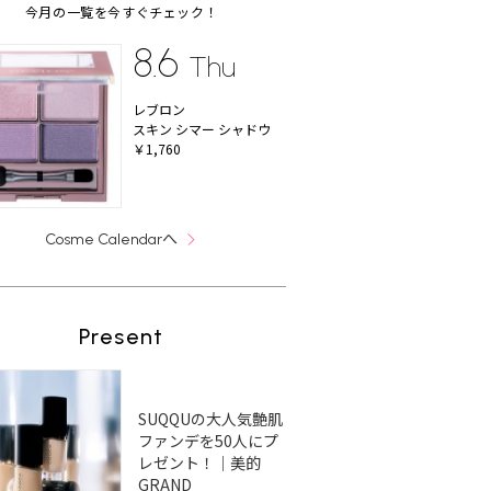
今月の一覧を今すぐチェック！
8.6
Thu
レブロン
スキン シマー シャドウ
￥1,760
へ
Cosme Calendar
Present
SUQQUの大人気艶肌
ファンデを50人にプ
レゼント！｜美的
GRAND