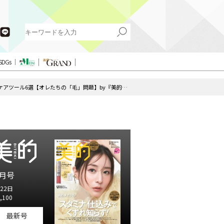
SDGs
好感度も理想もスッキリ効率的にかなう！? 最新ひげケアツール6選【オレたちの「毛」問題】by『美的HEN』
月号
22日
,100
最新号