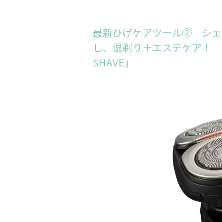
最新ひげケアツール② シェ
し、温剃り＋エステケア！ 
SHAVE」