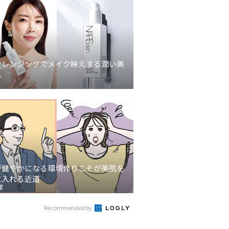
クレンジングでメイク映えする潤い美
へ
が健やかになる環境作りこそが美肌を
に入れる近道
堂
Recommended by