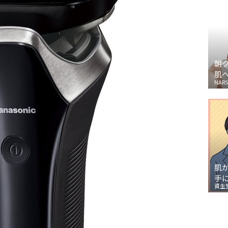
朝
肌
NARS
肌
手
資生