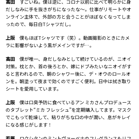
高田
すごいね。僕は逆に、コロナ以前に比べて明らかに身
だしなみに手を抜きがちになったな〜。仕事がリモートやオ
ンライン主体で、外部の方と会うことがほぼなくなってしま
ったので、毎日白Tシャツだし。
上阪
僕もほぼTシャツです（笑）。動画撮影のときにカメ
ラに影響がないよう黒がメインですが…。
高田
僕が唯一、身だしなみとして続けているのが、ニオイ
対策。枕とか、首の後ろとか、嫁にドブみたいなニオイがす
ると言われるので、朝のシャワー後に、デ・オウのロールオ
ンを。朝塗って夜まで効くのですごく便利。日中は拭き取り
シートを愛用しています。
上阪
僕は口臭予防に食べているアン ミカさんプロデュース
のタブレット“ミカ フレッシュ”を定期購入してます。マスク
でこもって乾燥して、粘りがちな口の中が潤い、息がキレイ
になる感じがします！
若原
ロクシタンのミントヴァーベナのフレグランスもリフ