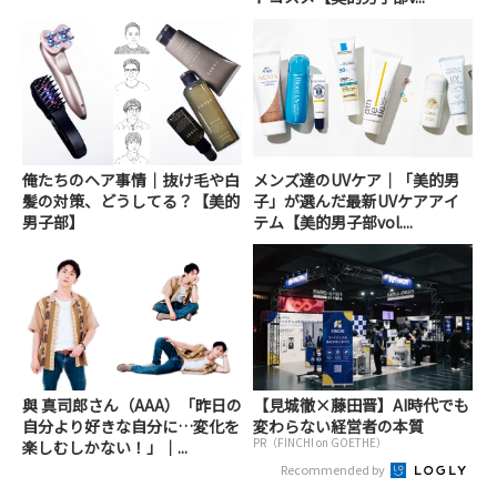
俺たちのヘア事情｜抜け毛や白
メンズ達のUVケア｜「美的男
髪の対策、どうしてる？【美的
子」が選んだ最新UVケアアイ
男子部】
テム【美的男子部vol....
與 真司郎さん（AAA）「昨日の
【見城徹×藤田晋】AI時代でも
自分より好きな自分に…変化を
変わらない経営者の本質
PR（FINCHI on GOETHE）
楽しむしかない！」｜...
Recommended by