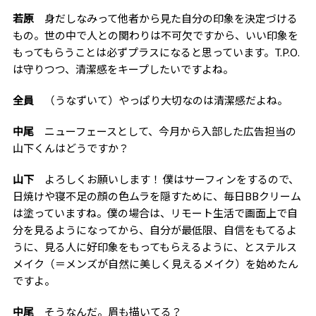
若原
身だしなみって他者から見た自分の印象を決定づける
もの。世の中で人との関わりは不可欠ですから、いい印象を
もってもらうことは必ずプラスになると思っています。T.P.O.
は守りつつ、清潔感をキープしたいですよね。
全員
（うなずいて）やっぱり大切なのは清潔感だよね。
中尾
ニューフェースとして、今月から入部した広告担当の
山下くんはどうですか？
山下
よろしくお願いします！ 僕はサーフィンをするので、
日焼けや寝不足の顔の色ムラを隠すために、毎日BBクリーム
は塗っていますね。僕の場合は、リモート生活で画面上で自
分を見るようになってから、自分が最低限、自信をもてるよ
うに、見る人に好印象をもってもらえるように、とステルス
メイク（＝メンズが自然に美しく見えるメイク）を始めたん
ですよ。
中尾
そうなんだ。眉も描いてる？