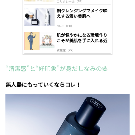
エリクシール（PR）
lo
gl
朝クレンジングでメイク映
y
えする潤い美肌へ
NARS（PR）
肌が健やかになる環境作り
こそが美肌を手に入れる近
道
資生堂（PR）
“清潔感”と“好印象”が身だしなみの要
無人島にもっていくならコレ！