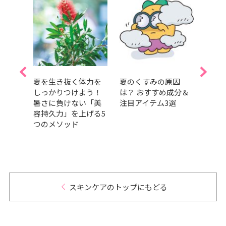
傑作
夏を生き抜く体力を
夏のくすみの原因
「コ
ンに
しっかりつけよう！
は？ おすすめ成分＆
ちて
暑さに負けない「美
注目アイテム3選
ち…
 ロー
容持久力」を上げる5
崩れ
 メッ
つのメソッド
めの
ス テ
ニッ
加藤
.40】
スキンケアのトップにもどる