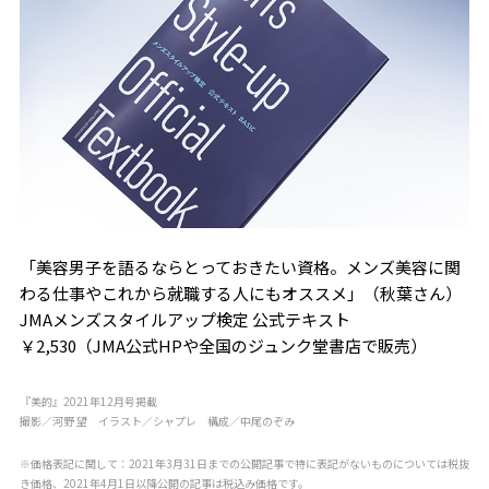
「美容男子を語るならとっておきたい資格。メンズ美容に関
わる仕事やこれから就職する人にもオススメ」（秋葉さん）
JMAメンズスタイルアップ検定 公式テキスト
￥2,530（JMA公式HPや全国のジュンク堂書店で販売）
『美的』2021年12月号掲載
撮影／河野 望 イラスト／シャプレ 構成／中尾のぞみ
※価格表記に関して：2021年3月31日までの公開記事で特に表記がないものについては税抜
き価格、2021年4月1日以降公開の記事は税込み価格です。