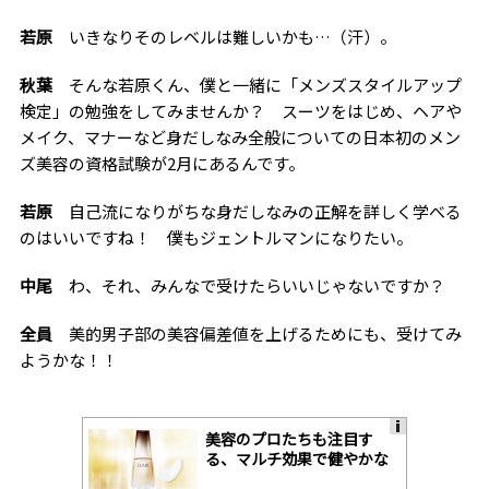
若原
いきなりそのレベルは難しいかも…（汗）。
秋葉
そんな若原くん、僕と一緒に「メンズスタイルアップ
検定」の勉強をしてみませんか？ スーツをはじめ、ヘアや
メイク、マナーなど身だしなみ全般についての日本初のメン
ズ美容の資格試験が2月にあるんです。
若原
自己流になりがちな身だしなみの正解を詳しく学べる
のはいいですね！ 僕もジェントルマンになりたい。
中尾
わ、それ、みんなで受けたらいいじゃないですか？
全員
美的男子部の美容偏差値を上げるためにも、受けてみ
ようかな！！
美容のプロたちも注目す
A
る、マルチ効果で健やかな
ds
肌へ導く高機能美容液
by