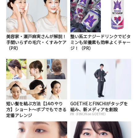
美容家・瀬戸麻実さんが解説！
整い系エナジードリンクでビタ
手間いらずの毛穴・くすみケア
ミンも栄養素も効率よくチャー
（PR）
ジ！（PR）
短い髪を結ぶ方法【14のやり
GOETHEとFINCHIがタッグを
方】ショート～ボブでもできる
組み、新メディアを創設
PR（FINCHI on GOETHE）
定番アレンジ