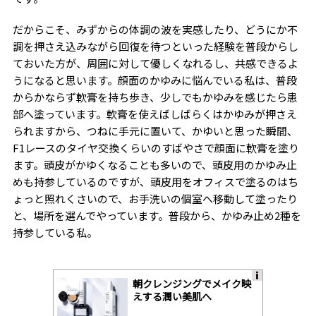
だからこそ、みずからの体調の波を実感したり、どうにか不
調を押さえ込みながら回復を待つといった経験を普段からし
ておいた方が、周囲に対して優しくなれるし、共感できるよ
うになると思います。顔面のかゆみに悩んでいる私は、普段
からかならず軟膏を持ち歩き、少しでもかゆみを感じたら患
部へ塗っています。軟膏を使えばしばらくはかゆみが押さえ
られますから、つねに手元に置いて、かゆいと思った瞬間、
F1レースのタイヤ交換くらいのすばやさで顔面に軟膏を塗り
ます。頭皮がかゆくなることも多いので、頭皮用のかゆみ止
めも持参しているのですが、頭皮用をオフィスで塗るのはち
ょっと照れくさいので、お手洗いの個室へ移動して塗ったり
と、場所を選んでやっています。普段から、かゆみ止め2種を
持参している私。
朝クレンジングでメイク映
A
えする潤い美肌へ
ds
by