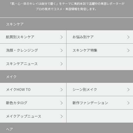
「肌・心・体のキレイは自分で磨く」をテーマに美的本誌で活躍中の美容レポーターが
プロの視点でコスメ・美容情報を発信します。
スキンケア
肌質別スキンケア
お悩み別ケア
洗顔・クレンジング
スキンケア特集
スキンケアニュース
メイク
メイクHOW TO
シーン別メイク
新色カタログ
新作ファンデーション
メイクアップニュース
ヘア