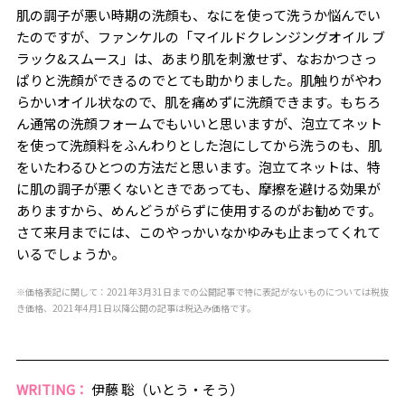
肌の調子が悪い時期の洗顔も、なにを使って洗うか悩んでい
たのですが、ファンケルの「マイルドクレンジングオイル ブ
ラック&スムース」は、あまり肌を刺激せず、なおかつさっ
ぱりと洗顔ができるのでとても助かりました。肌触りがやわ
らかいオイル状なので、肌を痛めずに洗顔できます。もちろ
ん通常の洗顔フォームでもいいと思いますが、泡立てネット
を使って洗顔料をふんわりとした泡にしてから洗うのも、肌
をいたわるひとつの方法だと思います。泡立てネットは、特
に肌の調子が悪くないときであっても、摩擦を避ける効果が
ありますから、めんどうがらずに使用するのがお勧めです。
さて来月までには、このやっかいなかゆみも止まってくれて
いるでしょうか。
※価格表記に関して：2021年3月31日までの公開記事で特に表記がないものについては税抜
き価格、2021年4月1日以降公開の記事は税込み価格です。
WRITING：
伊藤 聡（いとう・そう）