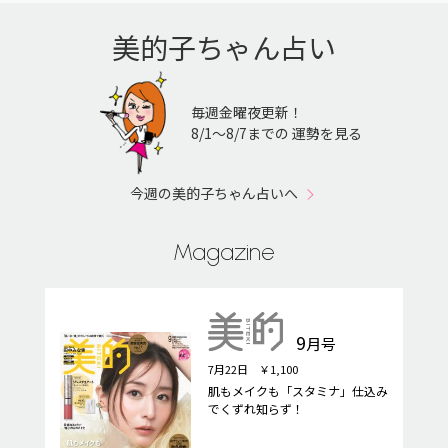
美的子ちゃん占い
毎週金曜夜更新！
8/1〜8/7までの 運勢を見る
今週の美的子ちゃん占いへ
Magazine
9
月号
7月22日 ￥1,100
肌もメイクも「スタミナ」仕込み
でくずれ知らず！