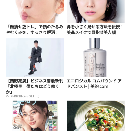
「顔痩せ筋トレ」で顔のたるみ
鼻を小さく見せる方法を伝授！
やむくみを、すっきり解消！
美鼻メイクで目指せ美人顔
【西野亮廣】ビジネス書最新刊
エコロジカル コムパウンド ア
『北極星 僕たちはどう働く
ドバンスト | 美的.com
か』
PR（FINCHI on GOETHE）