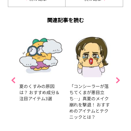
関連記事を読む
メ」
夏のくすみの原因
「コンシーラーが落
SAB
理を！
は？ おすすめ成分＆
ちてくまが悪目立
に田
タッ
注目アイテム3選
ち…」真夏のメイク
任！ 
メに
崩れを撃退！ おすす
壇！
めのアイテムとテク
愛と
ニックとは？
日”を