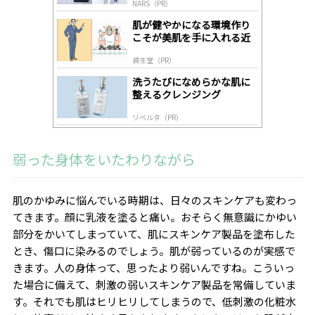
NARS（PR）
lo
gl
肌が健やかになる環境作り
y
こそが美肌を手に入れる近
道
資生堂（PR）
洗うたびになめらかな肌に
整えるクレンジング
リベルタ（PR）
弱った身体をいたわりながら
肌のかゆみに悩んでいる時期は、日々のスキンケアも変わっ
てきます。顔に乳液を塗ると痛い。おそらく無意識にかゆい
部分をかいてしまっていて、肌にスキンケア製品を塗布した
とき、傷口に染みるのでしょう。肌が弱っているのが実感で
きます。人の身体って、思ったより弱いんですね。こういっ
た場合に備えて、刺激の弱いスキンケア製品を常備していま
す。それでも肌はヒリヒリしてしまうので、低刺激の化粧水