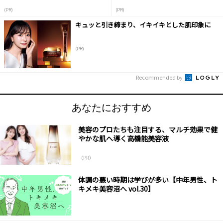
液
(PR)
(PR)
キュッと引き締まり、イキイキとした肌印象に
(PR)
Recommended by
あなたにおすすめ
美容のプロたちも注目する、マルチ効果で健
やかな肌へ導く高機能美容液
（PR）
体調の悪い時期は学びが多い【中年男性、ト
キメキ美容沼へ vol.30】