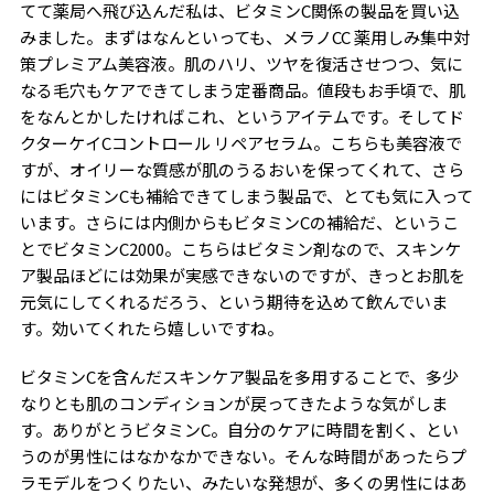
てて薬局へ飛び込んだ私は、ビタミンC関係の製品を買い込
みました。まずはなんといっても、メラノCC 薬用しみ集中対
策プレミアム美容液。肌のハリ、ツヤを復活させつつ、気に
なる毛穴もケアできてしまう定番商品。値段もお手頃で、肌
をなんとかしたければこれ、というアイテムです。そしてド
クターケイCコントロール リペアセラム。こちらも美容液で
すが、オイリーな質感が肌のうるおいを保ってくれて、さら
にはビタミンCも補給できてしまう製品で、とても気に入って
います。さらには内側からもビタミンCの補給だ、というこ
とでビタミンC2000。こちらはビタミン剤なので、スキンケ
ア製品ほどには効果が実感できないのですが、きっとお肌を
元気にしてくれるだろう、という期待を込めて飲んでいま
す。効いてくれたら嬉しいですね。
ビタミンCを含んだスキンケア製品を多用することで、多少
なりとも肌のコンディションが戻ってきたような気がしま
す。ありがとうビタミンC。自分のケアに時間を割く、とい
うのが男性にはなかなかできない。そんな時間があったらプ
ラモデルをつくりたい、みたいな発想が、多くの男性にはあ