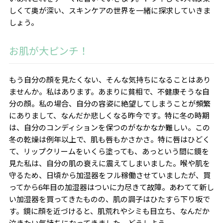
しくて奥が深い、スキンケアの世界を一緒に探求していきま
しょう。
お肌が大ピンチ！
もう自分の顔を見たくない、そんな気持ちになることはあり
ませんか。私はあります。あまりに貧相で、不健康そうな自
分の顔。私の場合、自分の容姿に絶望してしまうことが頻繁
にありまして、なんだか悲しくなる昨今です。特に冬の時期
は、自分のコンディションを保つのがなかなか難しい。この
冬の乾燥は例年以上で、肌も唇もかさかさ。特に唇はひどく
て、リップクリームをいくら塗っても、あっという間に鏡を
見た私は、自分の肌の衰えに震えてしまいました。喉や肌を
守るため、日頃から加湿器をフル稼働させていましたが、買
ってから6年目の加湿器はついに力尽きて故障。あわてて新し
い加湿器を買ってきたものの、肌の調子はひたすら下り坂で
す。鏡に顔を近づけると、肌荒れやシミも目立ち、なんだか
泣きたい気持ちになってきました。どうしよう。