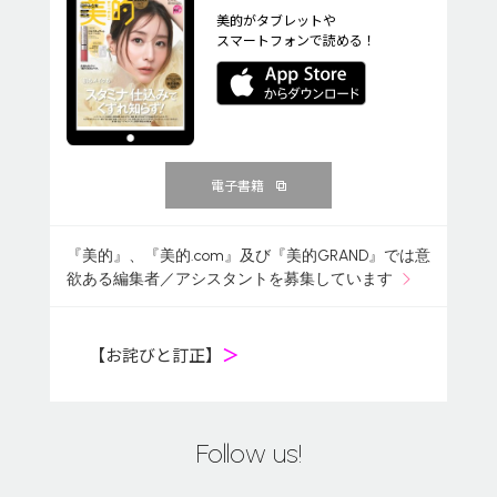
美的がタブレットや
スマートフォンで読める！
電子書籍
『美的』、『美的.com』及び『美的GRAND』では意
欲ある編集者／アシスタントを募集しています
【お詫びと訂正】
＞
Follow us!