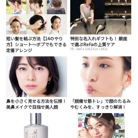
短い髪を結ぶ方法【14のやり
特別な名入れギフトも！ 銀座
方】ショート～ボブでもできる
で選ぶReFaの上質ケア
PR（ReFa GINZA on CREA）
定番アレンジ
鼻を小さく見せる方法を伝授！
「顔痩せ筋トレ」で顔のたるみ
美鼻メイクで目指せ美人顔
やむくみを、すっきり解消！