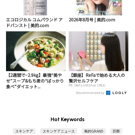
エコロジカル コムパウンド ア
2026年8月号 | 美的.com
ドバンスト | 美的.com
【2週間で−2.9kg】最強“美や
【銀座】ReFaで始める大人の
せ”スープ&もち麦の“ばっかり
贅沢セルフケア
PR（ReFa GINZA on CREA）
食べ”ダイエット...
Recommended by
Hot Keywords
スキンケア
スキンケアニュース
美的GRAND
診断