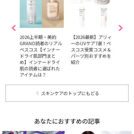
やテ
2026上半期・美的
【2026最新】アリィ
奇跡
には
GRAND読者のリアル
ーのUVケア7選！ベ
代子
すすめ
ベスコス【インナー
スコス受賞コスメ＆
アイ
ドライ肌部門まと
パーツ別おすすめを
ク崩
め】インナードライ
紹介
肌の読者に選ばれた
アイテムは？
スキンケアのトップにもどる
あなたにおすすめの記事