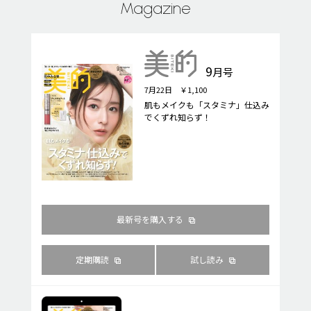
Magazine
9
月号
7月22日 ￥1,100
肌もメイクも「スタミナ」仕込み
でくずれ知らず！
最新号を購入する
定期購読
試し読み