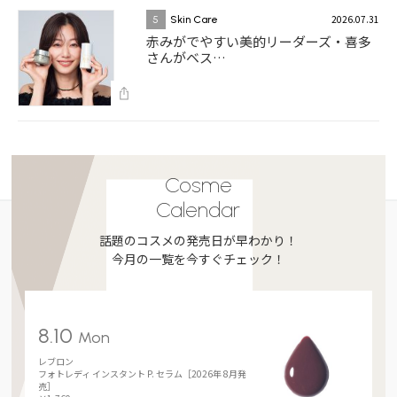
2026.07.31
5
Skin Care
赤みがでやすい美的リーダーズ・喜多
さんがベス…
Cosme
Calendar
話題のコスメの発売日が早わかり！
今月の一覧を今すぐチェック！
8.10
Mon
レブロン
フォトレディ インスタント P. セラム［2026年 8月発
売］