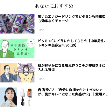
あなたにおすすめ
整い系エナジードリンクでビタミンも栄養素
も効率よくチャージ！
（PR）
ビタミンCにどうにかしてもらう【中年男性、
トキメキ美容沼へ vol.29】
肌が健やかになる環境作りこそが美肌を手に
入れる近道
（PR）
森 香澄さん「自分に負担をかけすぎない方
が、肌がキレイになった実感が♡」｜愛用ア...