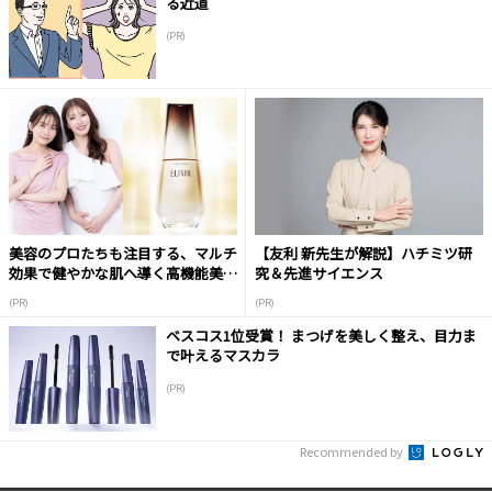
る近道
(PR)
美容のプロたちも注目する、マルチ
【友利 新先生が解説】ハチミツ研
効果で健やかな肌へ導く高機能美容
究＆先進サイエンス
液
(PR)
(PR)
ベスコス1位受賞！ まつげを美しく整え、目力ま
で叶えるマスカラ
(PR)
Recommended by