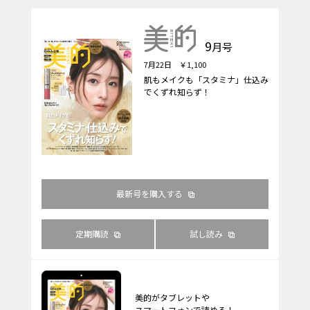
9
月号
7月22日 ￥1,100
肌もメイクも「スタミナ」仕込み
でくずれ知らず！
最新号を購入する
定期購読
試し読み
美的がタブレットや
スマートフォンで読める！