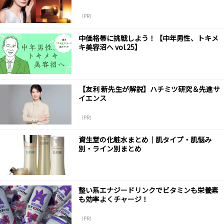
（PR）
中価格帯に挑戦しよう！【中年男性、トキメ
キ美容沼へ vol.25】
【友利 新先生が解説】ハチミツ研究＆先進サ
イエンス
（PR）
資生堂の化粧水まとめ｜肌タイプ・肌悩み
別・ライン別まとめ
整い系エナジードリンクでビタミンも栄養素
も効率よくチャージ！
（PR）