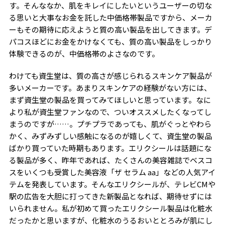
す。そんななか、肌をキレイにしたいというユーザーの切な
る思いと大事なお金を託した中価格帯製品ですから、メーカ
ーもその期待に応えようと質の高い製品を出してきます。デ
パコスほどにお金をかけなくても、質の高い製品をしっかり
体験できるのが、中価格帯のよさなのです。
わけても資生堂は、質の高さが感じられるスキンケア製品が
多いメーカーです。あまりスキンケアの経験がない方には、
まず資生堂の製品を買ってみてほしいと思っています。なに
より私が資生堂ファンなので、ついオススメしたくなってし
まうのですが……。プチプラであっても、肌がぐっとやわら
かく、みずみずしい感触になるのが嬉しくて、資生堂の製品
ばかり買っていた時期もあります。エリクシールは話題にな
る製品が多く、昨年であれば、たくさんの美容雑誌でベスコ
スをいくつも受賞した美容液「ザ セラム aa」などの人気アイ
テムを発表しています。そんなエリクシールが、テレビCMや
駅の広告を大胆に打ってきた新製品となれば、期待せずには
いられません。私が初めて買ったエリクシール製品は化粧水
だったかと思いますが、化粧水のうるおいととろみが肌にし