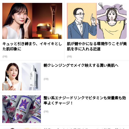
キュッと引き締まり、イキイキとし
肌が健やかになる環境作りこそが美
た肌印象に
肌を手に入れる近道
(PR)
(PR)
朝クレンジングでメイク映えする潤い美肌へ
(PR)
整い系エナジードリンクでビタミンも栄養素も効
率よくチャージ！
(PR)