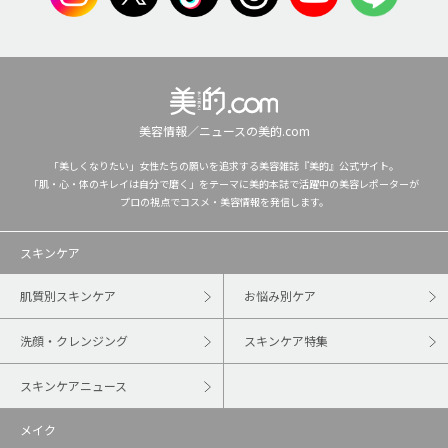
美容情報／ニュースの美的.com
「美しくなりたい」女性たちの願いを追求する美容雑誌『美的』公式サイト。
「肌・心・体のキレイは自分で磨く」をテーマに美的本誌で活躍中の美容レポーターが
プロの視点でコスメ・美容情報を発信します。
スキンケア
肌質別スキンケア
お悩み別ケア
洗顔・クレンジング
スキンケア特集
スキンケアニュース
メイク