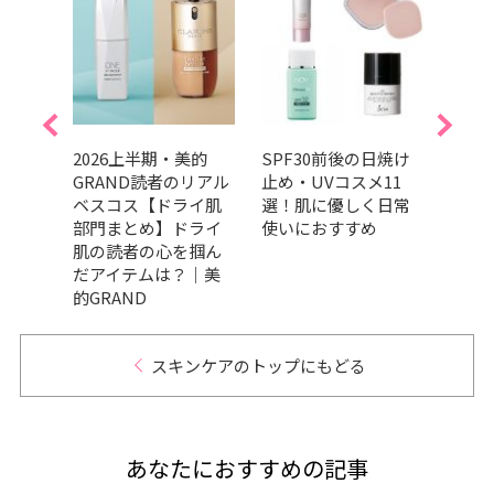
んやり
2026上半期・美的
SPF30前後の日焼け
【20
ケア8
GRAND読者のリアル
止め・UVコスメ11
ちる
集ス
ベスコス【ドライ肌
選！肌に優しく日常
すす
試
部門まとめ】ドライ
使いにおすすめ
ラや
肌の読者の心を掴ん
も
だアイテムは？｜美
的GRAND
スキンケアのトップにもどる
あなたにおすすめの記事