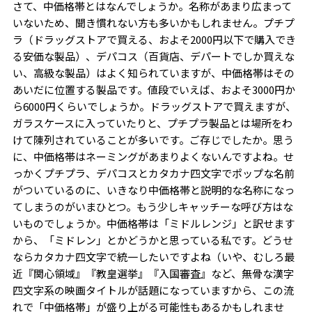
さて、中価格帯とはなんでしょうか。名称があまり広まって
いないため、聞き慣れない方も多いかもしれません。プチプ
ラ（ドラッグストアで買える、およそ2000円以下で購入でき
る安価な製品）、デパコス（百貨店、デパートでしか買えな
い、高級な製品）はよく知られていますが、中価格帯はその
あいだに位置する製品です。値段でいえば、およそ3000円か
ら6000円くらいでしょうか。ドラッグストアで買えますが、
ガラスケースに入っていたりと、プチプラ製品とは場所をわ
けて陳列されていることが多いです。ご存じでしたか。思う
に、中価格帯はネーミングがあまりよくないんですよね。せ
っかくプチプラ、デパコスとカタカナ四文字でポップな名前
がついているのに、いきなり中価格帯と説明的な名称になっ
てしまうのがいまひとつ。もう少しキャッチーな呼び方はな
いものでしょうか。中価格帯は「ミドルレンジ」と訳せます
から、「ミドレン」とかどうかと思っている私です。どうせ
ならカタカナ四文字で統一したいですよね（いや、むしろ最
近『関心領域』『教皇選挙』『入国審査』など、無骨な漢字
四文字系の映画タイトルが話題になっていますから、この流
れで「中価格帯」が盛り上がる可能性もあるかもしれませ