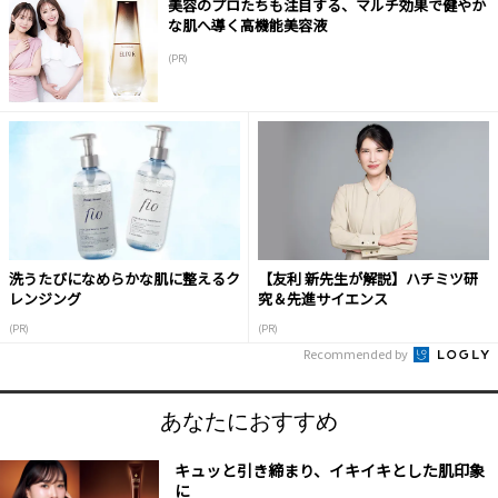
美容のプロたちも注目する、マルチ効果で健やか
な肌へ導く高機能美容液
(PR)
洗うたびになめらかな肌に整えるク
【友利 新先生が解説】ハチミツ研
レンジング
究＆先進サイエンス
(PR)
(PR)
Recommended by
あなたにおすすめ
キュッと引き締まり、イキイキとした肌印象
に