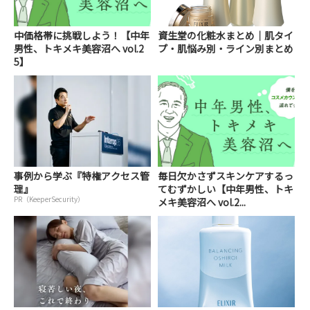
中価格帯に挑戦しよう！【中年
資生堂の化粧水まとめ｜肌タイ
男性、トキメキ美容沼へ vol.2
プ・肌悩み別・ライン別まとめ
5】
事例から学ぶ『特権アクセス管
毎日欠かさずスキンケアするっ
理』
てむずかしい【中年男性、トキ
PR（KeeperSecurity）
メキ美容沼へ vol.2...