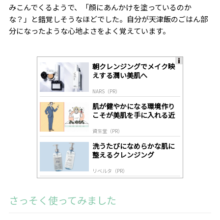
みこんでくるようで、「顔にあんかけを塗っているのか
な？」と錯覚しそうなほどでした。自分が天津飯のごはん部
分になったような心地よさをよく覚えています。
朝クレンジングでメイク映
A
えする潤い美肌へ
ds
by
NARS（PR）
lo
gl
肌が健やかになる環境作り
y
こそが美肌を手に入れる近
道
資生堂（PR）
洗うたびになめらかな肌に
整えるクレンジング
リベルタ（PR）
さっそく使ってみました