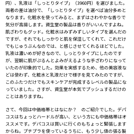
円）、乳液は「しっとりタイプ」（3960円）を選びました。
両者の差は油分で、「しっとりタイプ」を選べば油分多めと
なります。化粧水を使ってみると、まずはさわやかな香りで
気分が高揚します。資生堂の製品は香りがいいんですよね。
肌ざわりもグッド。化粧水はみずみずしいタイプを選んだの
ですが、それでもしっかりと肌を保湿してくれて、これだけ
でもじゅうぶんなのでは、と感じさせてくれるほどでした。
乳液は濃いめが好きなので、しっとりタイプにしたのです
が、翌朝に肌がぷるんとよみがえるような手ざわりになって
いたのが印象的でした。効果を実感するため、他の美容液な
どは使わず、化粧水と乳液だけで様子を見てみたのですが、
このふたつだけでもスキンケアが完成するレベルの製品にな
っていました。さすが、資生堂が本気でプッシュするだけの
ことはありますね。
さて、今回は中価格帯とはなにか？ のご紹介でした。デパ
コスはちょっとハードルが高い、という方にも中価格帯はオ
ススメです。デパコスは買いに行くのもちょっと緊張します
からね。プチプラを使っているうちに、もう少し値の張る製