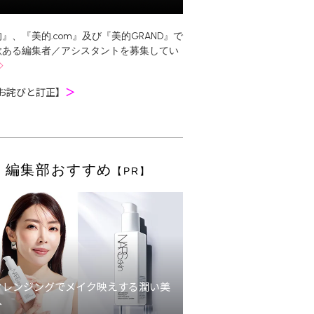
』、『美的.com』及び『美的GRAND』で
欲ある編集者／アシスタントを募集してい
お詫びと訂正】
＞
編集部おすすめ
【PR】
クレンジングでメイク映えする潤い美
へ