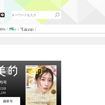
SDGs
月号
22日
,100
最新号