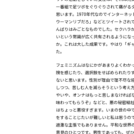
ー番組で足ツボをぐりぐりされて痛がる
思います。1970年代なのでインターネ
ウーマンリブだろ」などとツイートされ
んばりはみごとなものでした。セクハラ
いという常識が広く共有されるようにな
か。これは大した成果です。やはり「ギ
た。
フェミニズムはなにかがあまりよくわか
険を感じたり、選択肢をせばめられたり
ないと思います。性別が理由で理不尽な
しつつ、苦しむ人を減らそうという考え
やいや、オンナはもっと苦しまなければ
味わってもらうぞ」などと、悪の秘密結
はちょっと悪役すぎます。いまの世の中
をすることじたいが難しいと私は思うの
過激な主張でもありません。平和な世界
意見のひとつです。男性であっても、ぜ