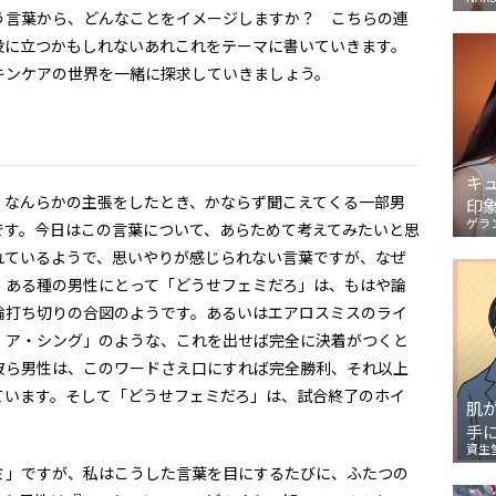
う言葉から、どんなことをイメージしますか？ こちらの連
役に立つかもしれないあれこれをテーマに書いていきます。
キンケアの世界を一緒に探求していきましょう。
キ
、なんらかの主張をしたとき、かならず聞こえてくる一部男
印
ゲラ
です。今日はこの言葉について、あらためて考えてみたいと思
れているようで、思いやりが感じられない言葉ですが、なぜ
。ある種の男性にとって「どうせフェミだろ」は、もはや論
論打ち切りの合図のようです。あるいはエアロスミスのライ
・ア・シング」のような、これを出せば完全に決着がつくと
彼ら男性は、このワードさえ口にすれば完全勝利、それ以上
ています。そして「どうせフェミだろ」は、試合終了のホイ
肌
手
資生
ミ」ですが、私はこうした言葉を目にするたびに、ふたつの