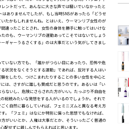
タレントだって、あんなに大きな声では騒いでいなかったと
ットはありませんでしたが、もし当時SNSがあったら「どうせ
ていたかもしれませんね。とはいえ、ウーマンリブ女性のが
が間違ったこととされ、女性の身体を勝手に触ってはいけな
ったのも、ウーマンリブの運動あってこそではないでしょう
ャーギャーうるさくする」のは大事だという気がしてきまし
っていない方でも、「誰かがつらい目にあったり、恐怖や危
する状況をなくそうとする運動」であれば、反対する人はい
経験をしたり、つけこまれたりすることの多い女性を中心と
方には、さすがに誰しも賛成だと思うのです。あるいは「い
ならないし、危険にさらされた方がいい。たっぷり不自由を
社の総統みたいな発想をする人がいるのでしょうか。それで
でごく自然に暮らしていれば、フェミニズムと異なる考え方
です。「フェミ」はなにか特別に偏った思想でもなければ、
の方がいいとか、人権は大事だとか、そういったごく普通の
ひ心配せずに親しんでもらえればと思います。