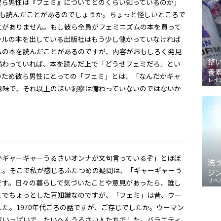
彼ら男性は『フェミ』についてどのくらい知っているのか」
でも読んだことがあるのでしょうか。ちょっと怪しいところで
とがありません。もし彼ら全員がフェミニズムの本を買って
ンルの本を出している出版社はもう少し儲かっていなければ
ムの本を読んだことがあるのですが、内容がおもしろく発見
整
備わっていれば、本を読んだ上で「どうせフェミだろ」とい
養
のため彼ら男性にとっての「フェミ」とは、「なんだかギャ
レイ
意味で、それ以上の深い洞察は備わっていないのではないか
かギャーギャーうるさいオンナが文句言っているぞ」とほぼ
洗
た。そこで私が感じるふたつめの疑問は、「ギャーギャーう
ジ
リベ
です。日々の暮らしで気づいたことや意見があったら、誰し
こでちょっとした豆知識なのですが、「フェミ」は昔、ウー
た。1970年代ごろの話ですが、ご存じでしたか。ウーマン
気いっぱいで、たいへんうるさい人たちでした。バラエティ