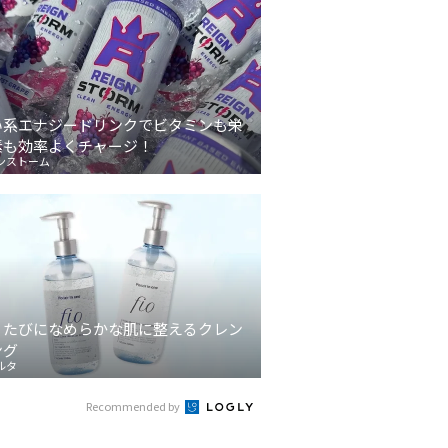
い系エナジードリンクでビタミンも栄
素も効率よくチャージ！
ンストーム
うたびになめらかな肌に整えるクレン
ング
ルタ
Recommended by