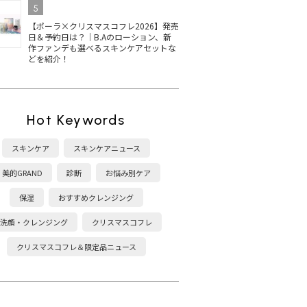
5
【ポーラ×クリスマスコフレ2026】発売
日＆予約日は？｜B.Aのローション、新
作ファンデも選べるスキンケアセットな
どを紹介！
Hot Keywords
スキンケア
スキンケアニュース
美的GRAND
診断
お悩み別ケア
保湿
おすすめクレンジング
洗顔・クレンジング
クリスマスコフレ
クリスマスコフレ＆限定品ニュース