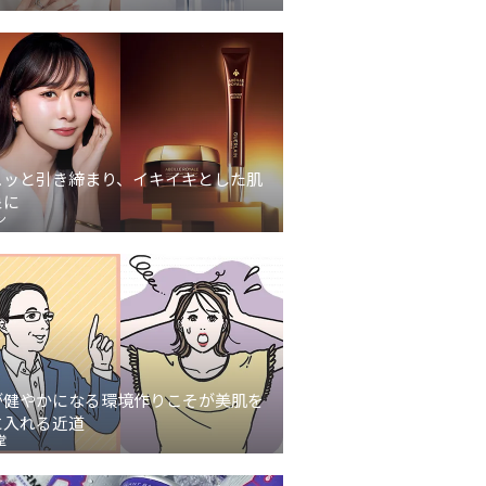
ュッと引き締まり、イキイキとした肌
象に
ン
が健やかになる環境作りこそが美肌を
に入れる近道
堂