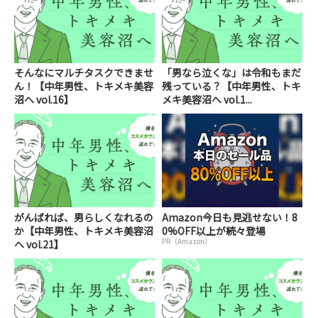
そんなにマルチタスクできませ
「男なら泣くな」は令和もまだ
ん！【中年男性、トキメキ美容
残っている？【中年男性、トキ
沼へ vol.16】
メキ美容沼へ vol.1...
がんばれば、男らしくなれるの
Amazon今日も見逃せない！8
か【中年男性、トキメキ美容沼
0%OFF以上が続々登場
PR（Amazon）
へ vol.21】