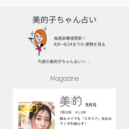
美的子ちゃん占い
毎週金曜夜更新！
8/8〜8/14までの 運勢を見る
今週の美的子ちゃん占いへ
Magazine
9
月号
7月22日 ￥1,100
肌もメイクも「スタミナ」仕込み
でくずれ知らず！