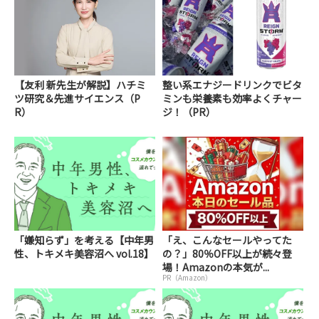
【友利 新先生が解説】ハチミ
整い系エナジードリンクでビタ
ツ研究＆先進サイエンス（P
ミンも栄養素も効率よくチャー
R）
ジ！（PR）
「嫌知らず」を考える【中年男
「え、こんなセールやってた
性、トキメキ美容沼へ vol.18】
の？」80％OFF以上が続々登
場！Amazonの本気が...
PR（Amazon）