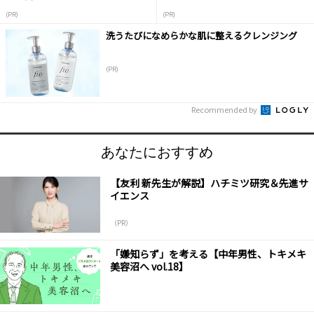
(PR)
(PR)
洗うたびになめらかな肌に整えるクレンジング
(PR)
Recommended by
あなたにおすすめ
【友利 新先生が解説】ハチミツ研究＆先進サ
イエンス
（PR）
「嫌知らず」を考える【中年男性、トキメキ
美容沼へ vol.18】