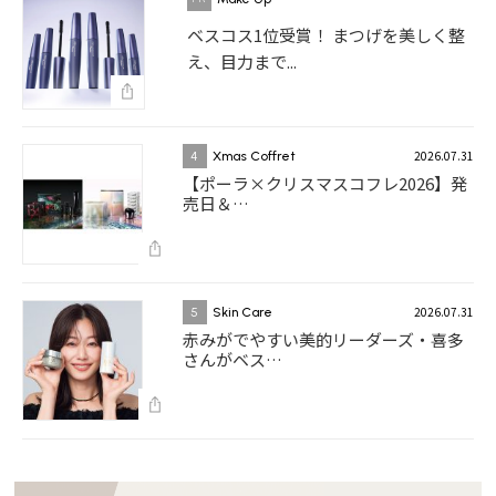
ベスコス1位受賞！ まつげを美しく整
え、目力まで...
2026.07.31
4
Xmas Coffret
【ポーラ×クリスマスコフレ2026】発
売日＆…
2026.07.31
5
Skin Care
赤みがでやすい美的リーダーズ・喜多
さんがベス…