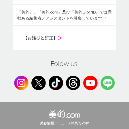
『美的』、『美的.com』及び『美的GRAND』では意
欲ある編集者／アシスタントを募集しています
【お詫びと訂正】
＞
Follow us!
美容情報／ニュースの美的.com