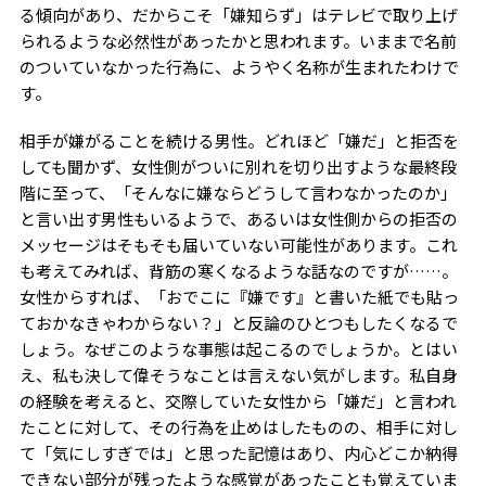
る傾向があり、だからこそ「嫌知らず」はテレビで取り上げ
られるような必然性があったかと思われます。いままで名前
のついていなかった行為に、ようやく名称が生まれたわけで
す。
相手が嫌がることを続ける男性。どれほど「嫌だ」と拒否を
しても聞かず、女性側がついに別れを切り出すような最終段
階に至って、「そんなに嫌ならどうして言わなかったのか」
と言い出す男性もいるようで、あるいは女性側からの拒否の
メッセージはそもそも届いていない可能性があります。これ
も考えてみれば、背筋の寒くなるような話なのですが……。
女性からすれば、「おでこに『嫌です』と書いた紙でも貼っ
ておかなきゃわからない？」と反論のひとつもしたくなるで
しょう。なぜこのような事態は起こるのでしょうか。とはい
え、私も決して偉そうなことは言えない気がします。私自身
の経験を考えると、交際していた女性から「嫌だ」と言われ
たことに対して、その行為を止めはしたものの、相手に対し
て「気にしすぎでは」と思った記憶はあり、内心どこか納得
できない部分が残ったような感覚があったことも覚えていま