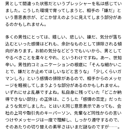
男として間違った状態だというプレッシャーを私は感じてい
ました。こうした環境で育ってしまうと、相手の「嫌だ」と
いう意思表示が、どこか甘えのように見えてしまう部分があ
るのかもしれません。
多くの男性にとっては、嬉しい、悲しい、嫌だ、気分が落ち
込むといった感情はどれも、余計なものとして排除される傾
向があります。お前の気分などどうでもいいから、男として
やるべきことを粛々とやれ、というわけですね。あー、世知
辛い。男性的コミュニケーションの根底に「そんな細かいこ
とで、嫌だとか止めてほしいなどと言うな」「少しくらいガ
マンしろ」という感情の排除があるので、相手からのメッセ
ージを軽視してしまうような部分があるのかもしれません。
いずれにせよ乱暴ですよね。私自身に残っていた「どこか納
得できない部分」の正体は、こうした「感情の否定」だった
ような気がしました。とはいえ同じ意思表示であっても、会
社の上司や取引先のキーパーソン、先輩など同性からの言い
つけやメッセージは一度で理解し、しっかり遵守するので、
そのあたりの切り替えの素早さはいまだ謎なのですが……。