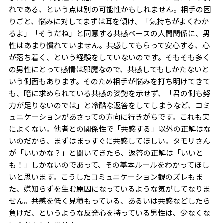
れである、という点は別の可能性かもしれません。相手の困
りごと、悩みに対してまずは耳を傾け、「気持ちがよくわか
るよ」「そうだね」と同意する共感ベースの人間関係に、男
性はあまり慣れていません。共感してもらって安心する、心
が落ち着く、という経験をしていないのです。そもそも多く
の男性にとって感情は邪魔なので、共感してもしかたないと
いう側面もあります。そのため相手が悩みを打ち明けてきて
も、暗に求められている共感の姿勢を示せず、「君の側も努
力が足りないのでは」と冷酷な返答をしてしまうなど、コミ
ュニケーションがあさっての方向に行きがちです。これも実
によくない。他者との関係性で「共感する」以外の正解はな
いのだから、まずはまっすぐに共感してほしい。タモリさん
が「いいかな？」と聞いてきたら、返答の正解は「いいと
も！」しかないのであって、その基本ルールをわかってほし
いと思います。こうしたコミュニケーション観のズレもま
た、嫌知らずを生む原因になっているような気がしてなりま
せん。共感を低く見積もっている、あるいは共感などしたら
負けだ、というような反発心を持っている男性は、少なくな