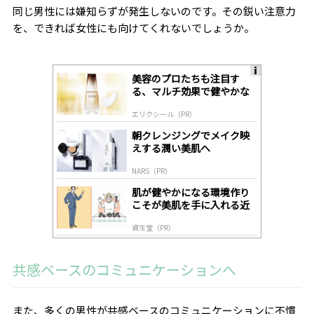
同じ男性には嫌知らずが発生しないのです。その鋭い注意力
を、できれば女性にも向けてくれないでしょうか。
美容のプロたちも注目す
A
る、マルチ効果で健やかな
ds
肌へ導く高機能美容液
by
エリクシール（PR）
lo
gl
朝クレンジングでメイク映
y
えする潤い美肌へ
NARS（PR）
肌が健やかになる環境作り
こそが美肌を手に入れる近
道
資生堂（PR）
共感ベースのコミュニケーションへ
また、多くの男性が共感ベースのコミュニケーションに不慣