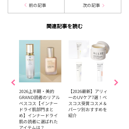
前の記事
次の記事
関連記事を読む
やテ
2026上半期・美的
【2026最新】アリィ
奇跡
には
GRAND読者のリアル
ーのUVケア7選！ベ
代子
すすめ
ベスコス【インナー
スコス受賞コスメ＆
アイ
ドライ肌部門まと
パーツ別おすすめを
ク崩
め】インナードライ
紹介
肌の読者に選ばれた
アイテムは？