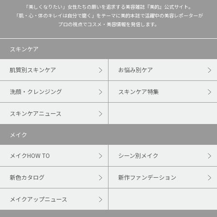
「美しくなりたい」女性たちの願いを追求する美容雑誌『美的』公式サイト。
「肌・心・体のキレイは自分で磨く」をテーマに美的本誌で活躍中の美容レポーターが
プロの視点でコスメ・美容情報を発信します。
スキンケア
肌質別スキンケア
お悩み別ケア
洗顔・クレンジング
スキンケア特集
スキンケアニュース
メイク
メイクHOW TO
シーン別メイク
新色カタログ
新作ファンデーション
メイクアップニュース