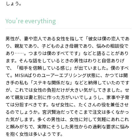
しょう。
You're everything
男性が、妻や恋人である女性を指して「彼女は僕の恋人であ
り、親友であり、子どものよき母親であり、悩みの相談役で
あり……。つまりは僕のすべてです」などと語ることがあり
ます。そんな話をしているときの男性はわりと自信ありげ
で、「相手を信頼している感じ」が出ていました。僕のすべ
て。
MISIA
ばりのユーアーエブリシング状態に、かつては聞
き手の私も「ステキな関係だな」などと納得していたのです
が、これでは女性の負担だけが大きい気がしてきました。せ
めて親友は妻と別に作った方がいいでしょうし、家事や子育
ては分担すべきです。なぜ女性に、たくさんの役を兼任させ
るのでしょうか。宮沢賢治だってそこまで注文は多くなかっ
た気がします。多くの男性は、女性に対して気軽にあれこれ
と頼みがちで、実際にそうした男性からの過剰な要求に悩み
を抱く女性は多いようです。