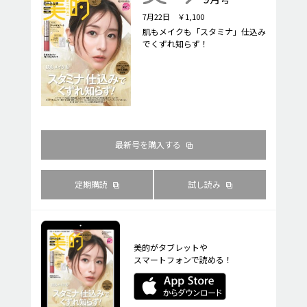
7月22日 ￥1,100
肌もメイクも「スタミナ」仕込み
でくずれ知らず！
最新号を購入する
定期購読
試し読み
美的がタブレットや
スマートフォンで読める！