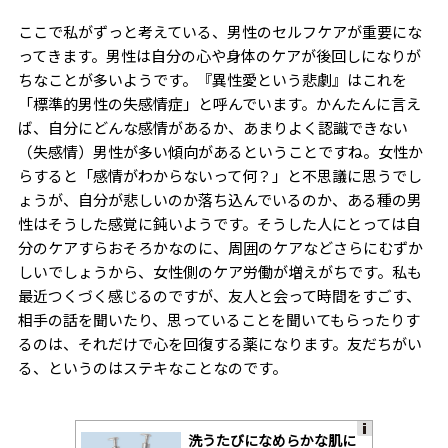
ここで私がずっと考えている、男性のセルフケアが重要にな
ってきます。男性は自分の心や身体のケアが後回しになりが
ちなことが多いようです。『異性愛という悲劇』はこれを
「標準的男性の失感情症」と呼んでいます。かんたんに言え
ば、自分にどんな感情があるか、あまりよく認識できない
（失感情）男性が多い傾向があるということですね。女性か
らすると「感情がわからないって何？」と不思議に思うでし
ょうが、自分が悲しいのか落ち込んでいるのか、ある種の男
性はそうした感覚に鈍いようです。そうした人にとっては自
分のケアすらおそろかなのに、周囲のケアなどさらにむずか
しいでしょうから、女性側のケア労働が増えがちです。私も
最近つくづく感じるのですが、友人と会って時間をすごす、
相手の話を聞いたり、思っていることを聞いてもらったりす
るのは、それだけで心を回復する薬になります。友だちがい
る、というのはステキなことなのです。
洗うたびになめらかな肌に
A