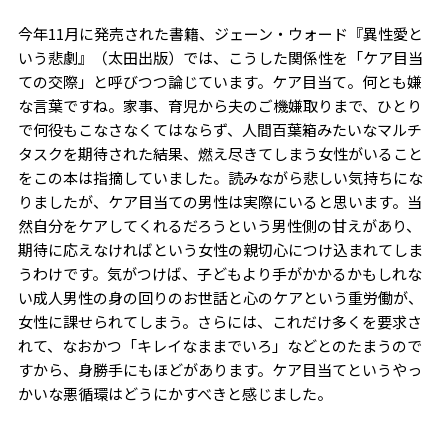
今年
11
月に発売された書籍、ジェーン・ウォード『異性愛と
いう悲劇』（太田出版）では、こうした関係性を「ケア目当
ての交際」と呼びつつ論じています。ケア目当て。何とも嫌
な言葉ですね。家事、育児から夫のご機嫌取りまで、ひとり
で何役もこなさなくてはならず、人間百葉箱みたいなマルチ
タスクを期待された結果、燃え尽きてしまう女性がいること
をこの本は指摘していました。読みながら悲しい気持ちにな
りましたが、ケア目当ての男性は実際にいると思います。当
然自分をケアしてくれるだろうという男性側の甘えがあり、
期待に応えなければという女性の親切心につけ込まれてしま
うわけです。気がつけば、子どもより手がかかるかもしれな
い成人男性の身の回りのお世話と心のケアという重労働が、
女性に課せられてしまう。さらには、これだけ多くを要求さ
れて、なおかつ「キレイなままでいろ」などとのたまうので
すから、身勝手にもほどがあります。ケア目当てというやっ
かいな悪循環はどうにかすべきと感じました。