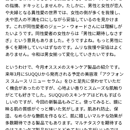
の指摘、ドキッとしませんか。たしかに、男性と女性が恋人
や夫婦となる異性愛の世界では、女性の側が多くを我慢し、
夫や恋人の不満を口にしながら妥協しているのを見かけま
す。これが同性愛者のジェーン・ウォードさんには理解しが
たいようです。同性愛者の女性からは「男性に期待しなさす
ぎ」という意見もありました。そうですよね。もっと男性に
多くを期待していいはずなのです。ムリな我慢や妥協はよく
ありません。令和は男女揃って変化していきたいですね。
というわけで、今月オススメのスキンケア製品の紹介です。
来年
3
月に
SUQQU
から発売される予定の美容液「アクフォン
ス スムース リニュー セラム」をひと足先に使わせていただ
く機会があったのですが、心地よい香りとスムーズな肌触り
がとても好きでした。
SUQQU
のスキンケアはどれもすばら
しいのですが、今回の新製品もみごと。使ってみると、鏡に
映る肌の質感がぐっと輝いた気がします。肌あれ防止、保
湿、なめらかな艶肌を作るなど、肌に嬉しいマルチな効果が
多数期待できる製品でもあります。マルチタスクを期待する
のはスキンケア製品だけにとどめておいた方がいいのでは、