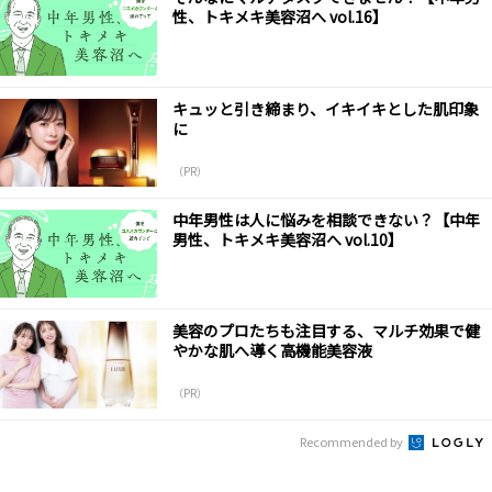
性、トキメキ美容沼へ vol.16】
キュッと引き締まり、イキイキとした肌印象
に
（PR）
中年男性は人に悩みを相談できない？【中年
男性、トキメキ美容沼へ vol.10】
美容のプロたちも注目する、マルチ効果で健
やかな肌へ導く高機能美容液
（PR）
Recommended by