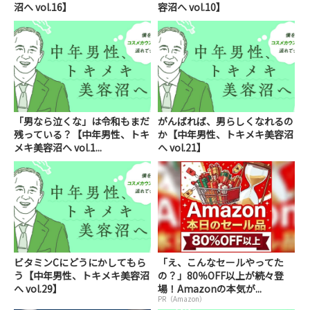
沼へ vol.16】
容沼へ vol.10】
「男なら泣くな」は令和もまだ
がんばれば、男らしくなれるの
残っている？【中年男性、トキ
か【中年男性、トキメキ美容沼
メキ美容沼へ vol.1...
へ vol.21】
ビタミンCにどうにかしてもら
「え、こんなセールやってた
う【中年男性、トキメキ美容沼
の？」80％OFF以上が続々登
へ vol.29】
場！Amazonの本気が...
PR（Amazon）