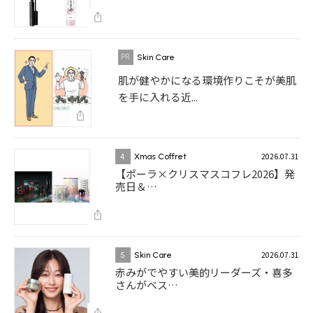
Skin Care
肌が健やかになる環境作りこそが美肌
を手に入れる近...
2026.07.31
4
Xmas Coffret
【ポーラ×クリスマスコフレ2026】発
売日＆…
2026.07.31
5
Skin Care
赤みがでやすい美的リーダーズ・喜多
さんがベス…