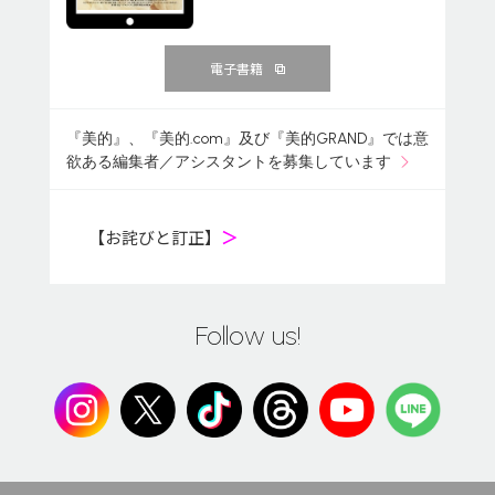
電子書籍
『美的』、『美的.com』及び『美的GRAND』では意
欲ある編集者／アシスタントを募集しています
【お詫びと訂正】
＞
Follow us!