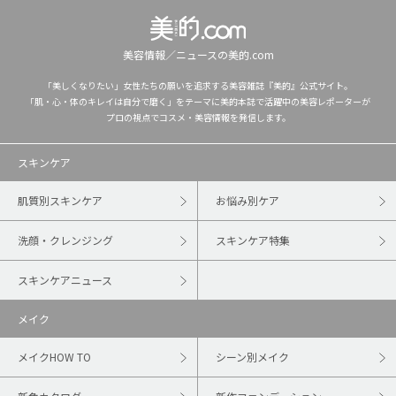
美容情報／ニュースの美的.com
「美しくなりたい」女性たちの願いを追求する美容雑誌『美的』公式サイト。
「肌・心・体のキレイは自分で磨く」をテーマに美的本誌で活躍中の美容レポーターが
プロの視点でコスメ・美容情報を発信します。
スキンケア
肌質別スキンケア
お悩み別ケア
洗顔・クレンジング
スキンケア特集
スキンケアニュース
メイク
メイクHOW TO
シーン別メイク