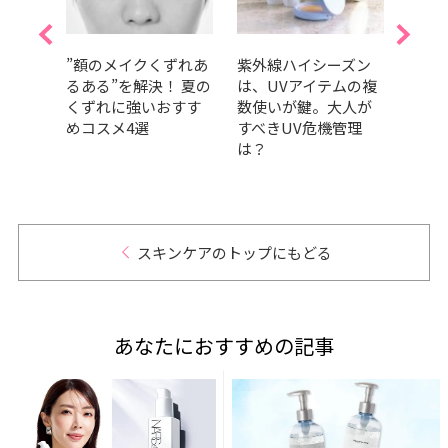
クリ
”額のメイクくずれあ
紫外線ハイシーズン
【夏
26】
るある”を解決！ 夏の
は、UVアイテムの複
の夏
は？
くずれに強いおすす
数使いが鍵。大人が
方法
容液
めコスメ4選
すべきUV危機管理
イテ
は？
スキンケアのトップにもどる
あなたにおすすめの記事