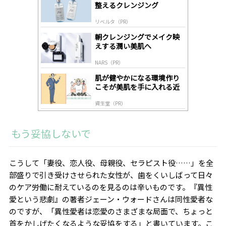
整えるクレンジング
ds
by
リベルタ（PR）
lo
gl
朝クレンジングでメイク映
y
えする潤い美肌へ
NARS（PR）
肌が健やかになる環境作り
こそが美肌を手に入れる近
道
資生堂（PR）
もう妥協しないで
こうして「妻役、恋人役、母親役、セラピスト役……」を全
部盛りで引き受けさせられた女性が、歯をくいしばって日々
のケア労働に耐えているのを見るのは辛いものです。『異性
愛という悲劇』の著者ジェーン・ウォードさんは同性愛者な
のですが、「異性愛者は恋愛のさまざまな局面で、ちょっと
首をかしげたくなるような妥協をする」と書いています。こ