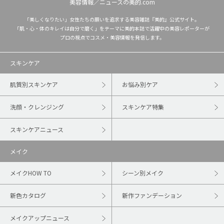
美容情報／ニュースの美的.com
「美しくなりたい」女性たちの願いを追求する美容雑誌『美的』公式サイト。
「肌・心・体のキレイは自分で磨く」をテーマに美的本誌で活躍中の美容レポーターが
プロの視点でコスメ・美容情報を発信します。
スキンケア
肌質別スキンケア
お悩み別ケア
洗顔・クレンジング
スキンケア特集
スキンケアニュース
メイク
メイクHOW TO
シーン別メイク
新色カタログ
新作ファンデーション
メイクアップニュース