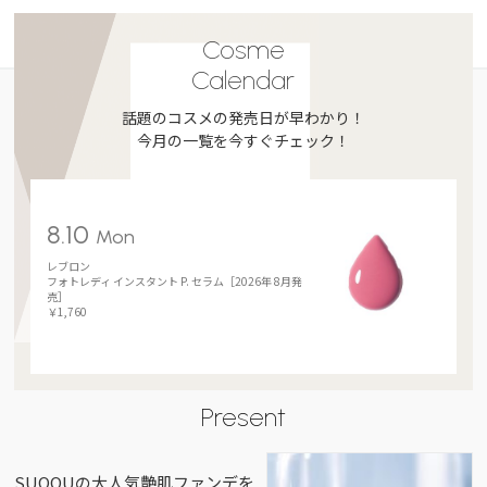
Cosme
Calendar
話題のコスメの発売日が早わかり！
今月の一覧を今すぐチェック！
8.10
Mon
レブロン
フォトレディ インスタント P. セラム［2026年 8月発
売］
￥1,760
Present
SUQQUの大人気艶肌ファンデを