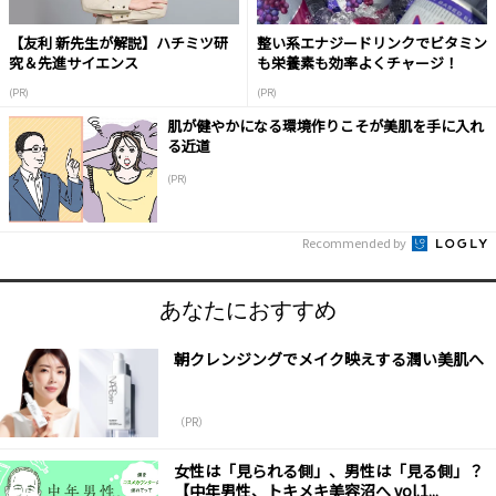
【友利 新先生が解説】ハチミツ研
整い系エナジードリンクでビタミン
究＆先進サイエンス
も栄養素も効率よくチャージ！
(PR)
(PR)
肌が健やかになる環境作りこそが美肌を手に入れ
る近道
(PR)
Recommended by
あなたにおすすめ
朝クレンジングでメイク映えする潤い美肌へ
（PR）
女性は「見られる側」、男性は「見る側」？
【中年男性、トキメキ美容沼へ vol.1...