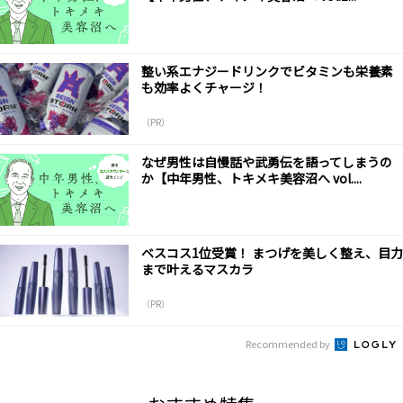
整い系エナジードリンクでビタミンも栄養素
も効率よくチャージ！
（PR）
なぜ男性は自慢話や武勇伝を語ってしまうの
か【中年男性、トキメキ美容沼へ vol....
ベスコス1位受賞！ まつげを美しく整え、目力
まで叶えるマスカラ
（PR）
Recommended by