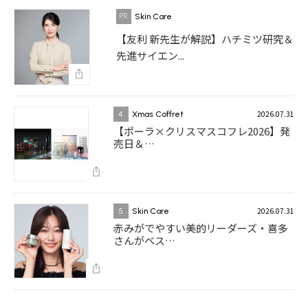
Skin Care
【友利 新先生が解説】ハチミツ研究＆
先進サイエン...
2026.07.31
4
Xmas Coffret
【ポーラ×クリスマスコフレ2026】発
売日＆…
2026.07.31
5
Skin Care
赤みがでやすい美的リーダーズ・喜多
さんがベス…