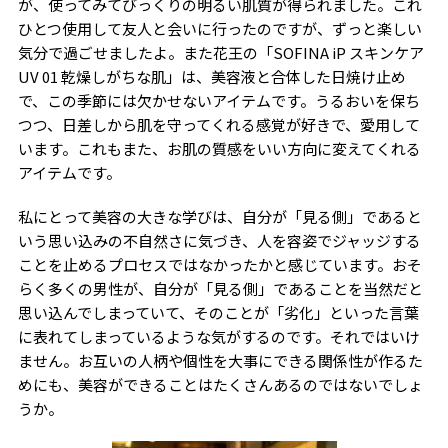
が、使ってみてびっくりの明るい肌質が得られました。これ
ひとつ使用して友人と会いに行ったのですが、ずっと楽しい
気分で過ごせましたよ。また花王の「
SOFINA iP
スキンケア
UV 01
乾燥しがちな肌」は、美容液と合体した日焼け止め
で、この季節には欠かせないアイテムです。うるおいを保ち
つつ、日差しから肌を守ってくれる感覚が好きで、愛用して
います。これもまた、お肌の質感をいい方向に変えてくれる
アイテムです。
私にとって美容の大きな学びは、自分が「見る側」であると
いう思い込みの不自然さに気づき、人を容姿でジャッジする
ことを止めるプロセスではなかったかと感じています。おそ
らく多くの男性が、自分が「見る側」であることを当然だと
思い込んでしまっていて、そのことが「劣化」といった言葉
に表れてしまっているような気がするのです。それではいけ
ません。お互いの人柄や個性を大事にできる関係性が作るた
めにも、美容ができることはたくさんあるのではないでしょ
うか。