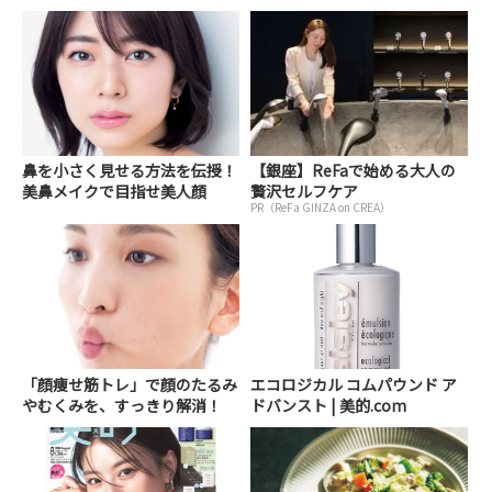
鼻を小さく見せる方法を伝授！
【銀座】ReFaで始める大人の
美鼻メイクで目指せ美人顔
贅沢セルフケア
PR（ReFa GINZA on CREA）
「顔痩せ筋トレ」で顔のたるみ
エコロジカル コムパウンド ア
やむくみを、すっきり解消！
ドバンスト | 美的.com