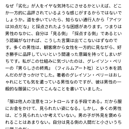
なぜ「劣化」が人をイヤな気持ちにさせるかといえば、どこ
か一方的に品評されているような感じがするからではないで
しょうか。道を歩いていたら、知らない通行人から「アイツ
は
30
点だな」と採点されたような困惑があります。つまりは
男性のなかに、自分は「見る側」「採点する側」であるとい
う認識がなければ、こうした言葉は出てこないはずなので
す。多くの男性は、観客席から女性を一方的に見ながら、好
き勝手に品評していいという間違った意識を持ってしまいが
ちです。私がこの仕組みに気づいたのは、グレイソン・ペリ
ーの『男らしさの終焉』（フィルムアート社）という本を読
んだのがきっかけでした。著者のグレイソン・ペリーはおし
ゃれにとても気を遣っている男性なのですが、彼は男性の一
般的な服装についてこんなことを書いていました。
「服は他人の注意をコントロールする手段である。だから服
にお金をかけて、見られたい姿になる。しかし、多くの男性
は、どう見られたいか考えていない。男の子が外見を褒めら
れることはあまりない。自分は見る側の人間だと小さいうち
に学ぶのだ」