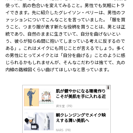
使って、肌の色合いを変えてみること。男性でも気軽にトラ
イできます。先に紹介したグレイソン・ペリーは、男性のフ
ァッションについてこんなことを言っていました。「服を買
うこと、つまり服が表す新たな役柄を買うことは、男とは正
統であり、自然のままに生きていて、自分を曲げないとい
う、彼らが知らぬ間に抱いてしまっている考えに反するので
ある」。これはメイクにも同じことが言えるでしょう。多く
の男性にとってメイクとは「自分を曲げる」ことのように感
じられるかもしれませんが、そんなこだわりは捨てて、丸の
内線の路線図くらい曲げてほしいなと思っています。
肌が健やかになる環境作り
A
こそが美肌を手に入れる近
ds
道
by
資生堂（PR）
lo
gl
朝クレンジングでメイク映
y
えする潤い美肌へ
NARS（PR）