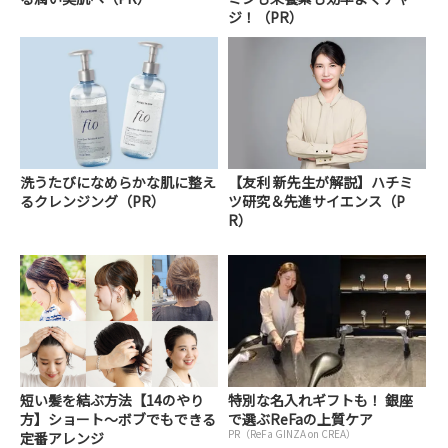
ジ！（PR）
洗うたびになめらかな肌に整え
【友利 新先生が解説】ハチミ
るクレンジング（PR）
ツ研究＆先進サイエンス（P
R）
短い髪を結ぶ方法【14のやり
特別な名入れギフトも！ 銀座
方】ショート～ボブでもできる
で選ぶReFaの上質ケア
PR（ReFa GINZA on CREA）
定番アレンジ