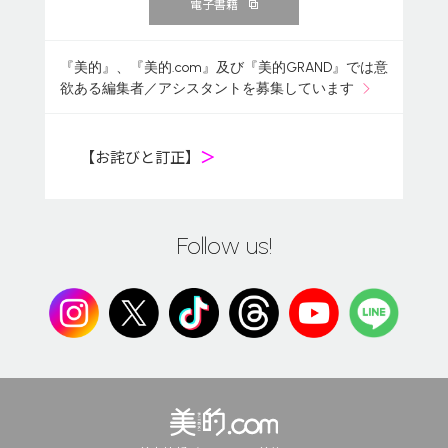
電子書籍
『美的』、『美的.com』及び『美的GRAND』では意
欲ある編集者／アシスタントを募集しています
【お詫びと訂正】
＞
Follow us!