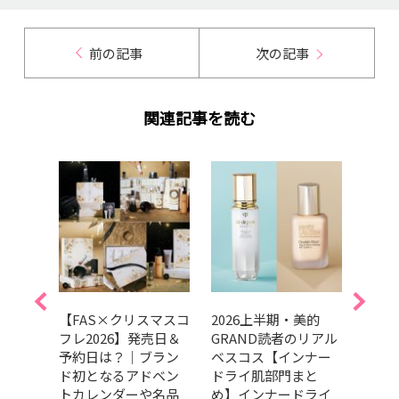
前の記事
次の記事
関連記事を読む
0代向
【FAS×クリスマスコ
2026上半期・美的
【20
グ」8
フレ2026】発売日＆
GRAND読者のリアル
ーのU
賞＆
予約日は？｜ブラン
ベスコス【インナー
スコ
？
ド初となるアドベン
ドライ肌部門まと
パー
トカレンダーや名品
め】インナードライ
紹介