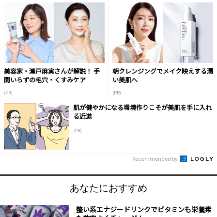
美容家・瀬戸麻実さんが解説！ 手
朝クレンジングでメイク映えする潤
間いらずの毛穴・くすみケア
い美肌へ
(PR)
(PR)
肌が健やかになる環境作りこそが美肌を手に入れ
る近道
(PR)
Recommended by
あなたにおすすめ
整い系エナジードリンクでビタミンも栄養素