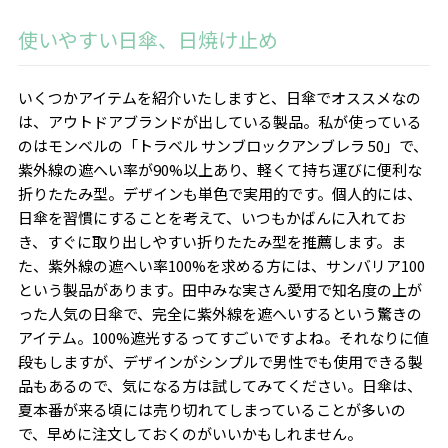
使いやすい日傘、日焼け止め
いくつかアイテムを紹介いたしますと、日傘でオススメなの
は、アウトドアブランドが出している製品。私が使っている
のはモンベルの「トラベル サンブロックアンブレラ
50
」で、
紫外線の遮へい率が
90%
以上あり、軽くて持ち運びに便利な
折りたたみ型。デザインも単色で実用的です。個人的には、
日傘を習慣にすることを考えて、いつもかばんに入れてお
き、すぐに取り出しやすい折りたたみ型を推薦します。ま
た、紫外線の遮へい率
100%
を求める方には、サンバリア
100
という製品があります。田中みな実さん愛用で知名度の上が
った人気の日傘で、完全に紫外線を遮へいするという驚きの
アイテム。100%遮光するってすごいですよね。それなりに値
段もしますが、デザインがシンプルで男性でも使用できる製
品もあるので、気になる方は試してみてください。日傘は、
夏本番が来る頃には売り切れてしまっていることが多いの
で、早めに注文しておくのがいいかもしれません。