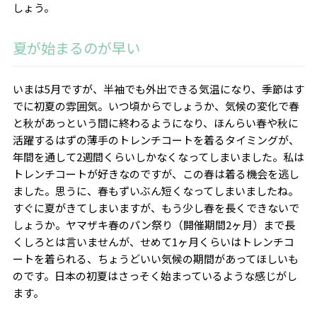
しょう。
夏が始まるのが早い
いまは
5
月ですが、半袖でも外出できる気温になり、季節はす
でに初夏の雰囲気。いつ頃からでしょうか、気候の変化で春
と秋があっという間に終わるようになり、ほんらい春や秋に
活躍するはずの薄手のトレンチコートを着るタイミングが、
年間を通して
2
週間くらいしかなくなってしまいました。私は
トレンチコートが好きなのですが、この春は着る機会を逃し
ました。思うに、春もずいぶん短くなってしまいましたね。
すぐに夏がきてしまいますが、もう少し春を長くできないで
しょうか。ヤマザキ春のパン祭り（開催期間
2
ヶ月）まで長
くしろとは言いませんが、せめて
1
ヶ月くらいはトレンチコ
ートを着られる、ちょうどいい気候の期間があってほしいも
のです。日本の初夏はさっそく始まっているような感じがし
ます。