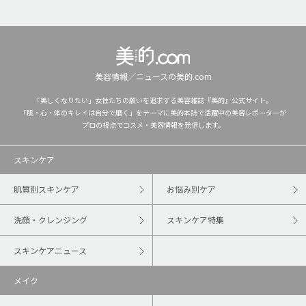
美容情報／ニュースの美的.com
「美しくなりたい」女性たちの願いを追求する美容雑誌『美的』公式サイト。
「肌・心・体のキレイは自分で磨く」をテーマに美的本誌で活躍中の美容レポーターが
プロの視点でコスメ・美容情報を発信します。
スキンケア
肌質別スキンケア
お悩み別ケア
洗顔・クレンジング
スキンケア特集
スキンケアニュース
メイク