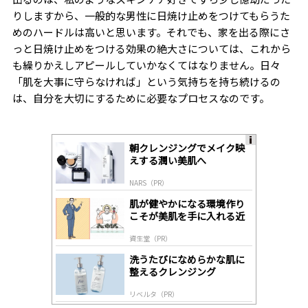
りしますから、一般的な男性に日焼け止めをつけてもらうた
めのハードルは高いと思います。それでも、家を出る際にさ
っと日焼け止めをつける効果の絶大さについては、これから
も繰りかえしアピールしていかなくてはなりません。日々
「肌を大事に守らなければ」という気持ちを持ち続けるの
は、自分を大切にするために必要なプロセスなのです。
朝クレンジングでメイク映
A
えする潤い美肌へ
ds
by
NARS（PR）
lo
gl
肌が健やかになる環境作り
y
こそが美肌を手に入れる近
道
資生堂（PR）
洗うたびになめらかな肌に
整えるクレンジング
リベルタ（PR）