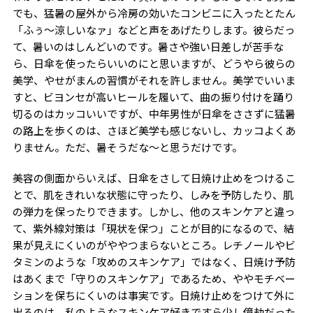
でも、猛暑の屋外から冷房の効いたコンビニに入ったとたん
「ふぅ〜涼しいなァ」などと声をあげたりします。彼らだっ
て、暑いのはしんどいのです。暑さや強い日差しが苦手な
ら、日傘を使ったらいいのにと思いますが、どうやら彼らの
美学、やせがまんの習慣がそれを許しません。美学でいいま
すと、ビヨンセが高いヒールを履いて、曲の振り付けを踊り
切るのはカッコいいですが、中年男性が日傘をささずに猛暑
の路上を歩くのは、さほど美学も感じないし、カッコよくあ
りません。ただ、暑そうだな〜と思うだけです。
美容の側面からいえば、日傘をさして日焼け止めをつけるこ
とで、肌をきれいな状態に守ったり、しみを予防したり、肌
の弾力を保ったりできます。しかし、他のスキンケアと違っ
て、紫外線対策は「現状を保つ」ことが目的になるので、結
果が見えにくいのがややつまらないところ。レチノールやビ
タミンのような「攻めのスキンケア」ではなく、日焼け予防
はあくまで「守りのスキンケア」であるため、ややモチベー
ションを保ちにくいのは事実です。日焼け止めをつけて外に
出るのは、私のようなスキンケア好きですら少し億劫だった