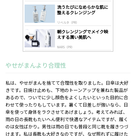
gl
洗うたびになめらかな肌に
y
整えるクレンジング
リベルタ（PR）
朝クレンジングでメイク映
えする潤い美肌へ
NARS（PR）
やせがまんより合理性
私は、やせがまんを捨てて合理性を取りました。日傘は大好
きです。日焼け止めも、下地のトーンアップを兼ねた製品が
あるので、ついでに少し顔色をよくしたいといった目的に合
わせて使ったりもしています。暑くて日差しが強いなら、日
傘を使って身体をラクさせてあげましょう。考えてみれば、
雨の日の長靴もたいへん便利で快適なアイテムですが、履く
のは女性ばかり。男性は雨の日でも普段と同じ靴を履きつづ
けます。私は長靴も大好きなのですが、なぜ照れずに履けた