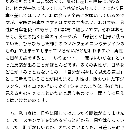
ためにもとても重要なのです。夏の日差しを直接に浴びる
と、体力が一気に減ってしまう感覚があります。とにかく日
傘を差してほしいと、私は会う人全員にお願いしているので
すが、実際に日傘をさす人はまだまだ少ない。わけても、男
性に日傘を使ってもらうのは非常に難しいです。それはおそ
らく、男性の抱く日傘のイメージが、「母親とか祖母が使っ
ていた、ひらひらした飾りのついたフェミニンなデザインの
もの」で止まってしまっているせいだと思われますが、男性
に日傘の話をすると、「いやぁ……」「俺はいいかな」とい
った反応が出ることがほとんどです。多くの男性が、日傘を
どこか「みっともないもの」「自分が弱々しく見える道具」
として考えていることが伺えます。男性は、鋲のついた革ジ
ャンや、ガイコツの描いてあるTシャツのような、強そうに
見えるものを身にまといたいと思うものです。弱そうに見え
てはいけないのです。
一方、私自身は、日傘に関してはまったく躊躇がありません
でした。スキンケアを始めるずっと前から、日傘は使ってい
ました。恥ずかしいとか、照れくさいよりも、日差しを避け