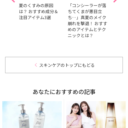
メ」
夏のくすみの原因
「コンシーラーが落
SAB
理を！
は？ おすすめ成分＆
ちてくまが悪目立
に田
タッ
注目アイテム3選
ち…」真夏のメイク
任！ 
メに
崩れを撃退！ おすす
壇！
めのアイテムとテク
愛と
ニックとは？
日”を
スキンケアのトップにもどる
あなたにおすすめの記事