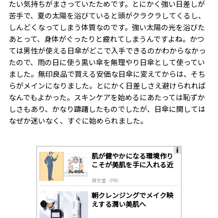
たい気持ちがまさっていたためです。とにかく強い日差しが
苦手で、夏の太陽を浴びていると頭がクラクラしてくるし、
しんどくなってしまう体質なのです。強い太陽の光を浴びた
あとって、身体がぐったりと疲れてしまうんですよね。かつ
ては男性が使える日傘がどこで入手できるのかわからなかっ
たので、雨の日に使う黒い傘を無理やり日傘として使ってい
ました。無印良品で買える安価な日傘に変えてからは、そち
らがメインになりました。とにかく日差しさえ避けられれば
なんでもよかった。スキンケアを始めるにあたっては恥ずか
しさもあり、かなり躊躇したものでしたが、日傘に関しては
なぜか迷いなく、すぐに始められました。
肌が健やかになる環境作り
A
こそが美肌を手に入れる近
ds
道
by
資生堂（PR）
lo
gl
朝クレンジングでメイク映
y
えする潤い美肌へ