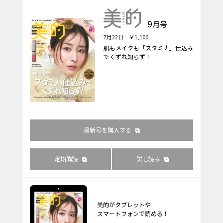
9
月号
7月22日 ￥1,100
肌もメイクも「スタミナ」仕込み
でくずれ知らず！
最新号を購入する
定期購読
試し読み
美的がタブレットや
スマートフォンで読める！