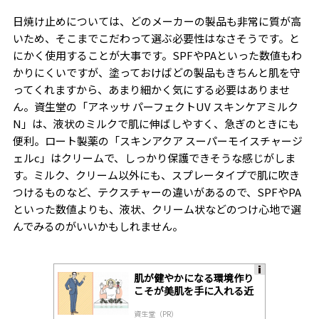
日焼け止めについては、どのメーカーの製品も非常に質が高
いため、そこまでこだわって選ぶ必要性はなさそうです。と
にかく使用することが大事です。
SPF
や
PA
といった数値もわ
かりにくいですが、塗っておけばどの製品もきちんと肌を守
ってくれますから、あまり細かく気にする必要はありませ
ん。資生堂の「アネッサ パーフェクト
UV
スキンケアミルク
N
」は、液状のミルクで肌に伸ばしやすく、急ぎのときにも
便利。ロート製薬の「スキンアクア スーパーモイスチャージ
ェル
c
」はクリームで、しっかり保護できそうな感じがしま
す。ミルク、クリーム以外にも、スプレータイプで肌に吹き
つけるものなど、テクスチャーの違いがあるので、
SPF
や
PA
といった数値よりも、液状、クリーム状などのつけ心地で選
んでみるのがいいかもしれません。
肌が健やかになる環境作り
A
こそが美肌を手に入れる近
ds
道
by
資生堂（PR）
lo