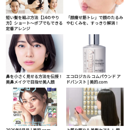
短い髪を結ぶ方法【14のやり
「顔痩せ筋トレ」で顔のたるみ
方】ショート～ボブでもできる
やむくみを、すっきり解消！
定番アレンジ
鼻を小さく見せる方法を伝授！
エコロジカル コムパウンド ア
美鼻メイクで目指せ美人顔
ドバンスト | 美的.com
2026年8月号 | 美的.com
上質な眠りも美髪ケアも！ 銀