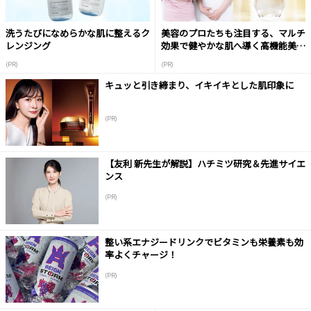
洗うたびになめらかな肌に整えるク
美容のプロたちも注目する、マルチ
レンジング
効果で健やかな肌へ導く高機能美容
液
(PR)
(PR)
キュッと引き締まり、イキイキとした肌印象に
(PR)
【友利 新先生が解説】ハチミツ研究＆先進サイエ
ンス
(PR)
整い系エナジードリンクでビタミンも栄養素も効
率よくチャージ！
(PR)