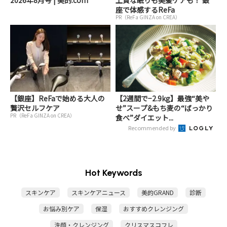
座で体感するReFa
PR（ReFa GINZA on CREA）
【銀座】ReFaで始める大人の
【2週間で−2.9kg】最強“美や
贅沢セルフケア
せ”スープ&もち麦の“ばっかり
PR（ReFa GINZA on CREA）
食べ”ダイエット...
Recommended by
Hot Keywords
スキンケア
スキンケアニュース
美的GRAND
診断
お悩み別ケア
保湿
おすすめクレンジング
洗顔・クレンジング
クリスマスコフレ