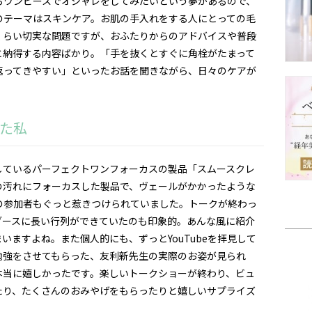
らワンピースでオシャレをしてみたいという夢があるので、
のテーマはスキンケア。お肌の手入れをする人にとっての毛
くらい切実な問題ですが、おふたりからのアドバイスや普段
と納得する内容ばかり。「手を抜くとすぐに角栓がたまって
返ってきやすい」といったお話を聞きながら、日々のケアが
。
た私
しているパーフェクトワンフォーカスの製品「スムースクレ
の汚れにフォーカスした製品で、ヴェールがかかったような
の参加者もぐっと惹きつけられていました。トークが終わっ
ブースに長い行列ができていたのも印象的。あんな風に紹介
いますよね。また個人的にも、ずっとYouTubeを拝見して
勉強をさせてもらった、友利新先生の実際のお姿が見られ
本当に嬉しかったです。楽しいトークショーが終わり、ビュ
たり、たくさんのおみやげをもらったりと嬉しいサプライズ