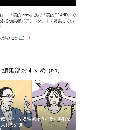
』、『美的.com』及び『美的GRAND』で
欲ある編集者／アシスタントを募集してい
お詫びと訂正】
＞
編集部おすすめ
【PR】
が健やかになる環境作りこそが美肌を
に入れる近道
堂