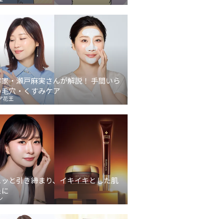
容家・瀬戸麻実さんが解説！ 手間いら
の毛穴・くすみケア
ア花王
ュッと引き締まり、イキイキとした肌
象に
ン