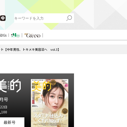
SDGs
ト【中年男性、トキメキ美容沼へ vol.3】
月号
22日
,100
最新号