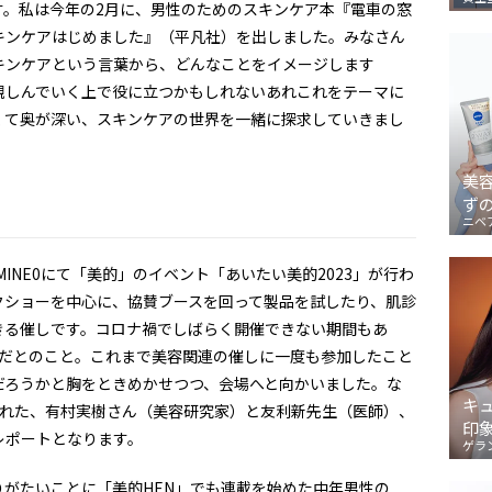
す。私は今年の2月に、男性のためのスキンケア本『電車の窓
キンケアはじめました』（平凡社）を出しました。みなさん
キンケアという言葉から、どんなことをイメージします
親しんでいく上で役に立つかもしれないあれこれをテーマに
くて奥が深い、スキンケアの世界を一緒に探求していきまし
美
ず
！
ニベ
UMINE0にて「美的」のイベント「あいたい美的2023」が行わ
クショーを中心に、協賛ブースを回って製品を試したり、肌診
きる催しです。コロナ禍でしばらく開催できない期間もあ
りだとのこと。これまで美容関連の催しに一度も参加したこと
だろうかと胸をときめかせつつ、会場へと向かいました。な
キ
行われた、有村実樹さん（美容研究家）と友利新先生（医師）、
印
レポートとなります。
ゲラ
がたいことに「美的HEN」でも連載を始めた中年男性の