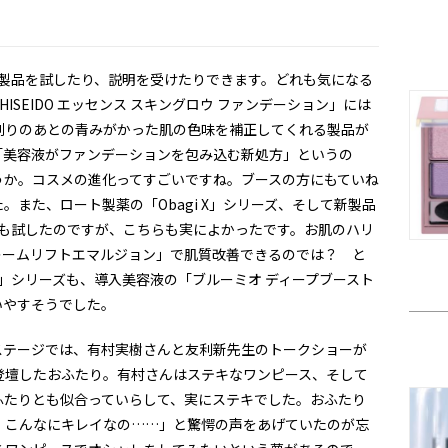
の製品を試したり、説明を受けたりできます。どれも気になる
SEIDO エッセンス スキングロウ ファンデーション」には
剃りのあとの青みがかった肌の色味を補正してくれる製品が
「美容液がファンデーションを包み込む新処方」というの
うか。コスメの進化ってすごいですね。ブースの方にもていね
また、ロート製薬の「Obagi X」シリーズ、そして新製品
ーズも試したのですが、こちらも実によかったです。お肌のハリ
レームリフトエマルジョン」で肌質改善できるのでは？ と
O」シリーズも、導入美容液の「ブルーミオ ディープブースト
いやすそうでした。
ステージでは、有村実樹さんと友利新先生のトークショーが
登壇したおふたり。有村さんはステキなワンピース、そして
ふたりとも似合っていらして、実にステキでした。おふたり
、こんなにキレイなの……」と驚愕の声をあげていたのが忘