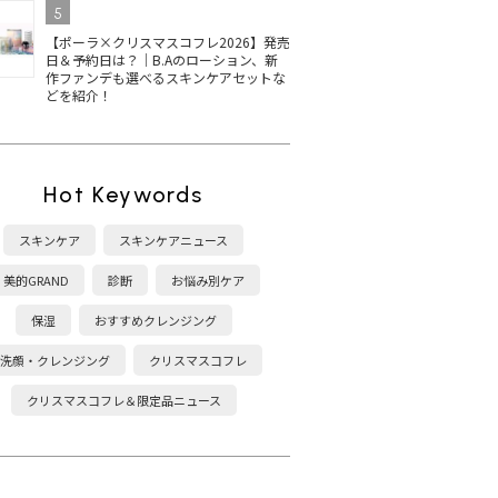
5
【ポーラ×クリスマスコフレ2026】発売
日＆予約日は？｜B.Aのローション、新
作ファンデも選べるスキンケアセットな
どを紹介！
Hot Keywords
スキンケア
スキンケアニュース
美的GRAND
診断
お悩み別ケア
保湿
おすすめクレンジング
洗顔・クレンジング
クリスマスコフレ
クリスマスコフレ＆限定品ニュース