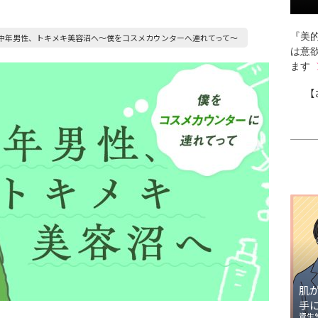
『美的
中年男性、トキメキ美容沼へ〜僕をコスメカウンターへ連れてって～
は意
ます
【
肌
手
資生