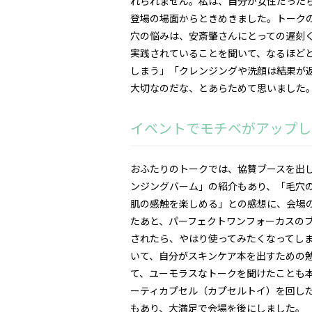
れられません。私は、自分が女性だった
登場の場面からときめきました。トーク
穴の悩みは、安斎肇さんにとっての遅刻
実践されていることを聞いて、なるほど
しまう」「クレンジングや洗顔は結果が
大切なのだな、とあらためて思いました
イベントでモチベがアップし
おふたりのトークでは、協賛ブースを出
ンジングバーム」の紹介もあり、「毛穴
肌の感触を楽しめる」との感想に、会場
たあと、パーフェクトワンフォーカスの
されたら、やはり使ってみたくなってしま
いて、自分がスキンケア本を出すための
て、ユーモラスなトークを聞けたことも
ーティカプセル（カプセルトイ）を回し
もあり、大満足で会場を後にしました。