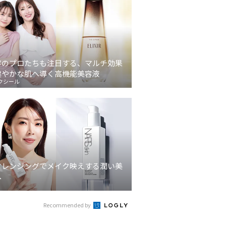
容のプロたちも注目する、マルチ効果
健やかな肌へ導く高機能美容液
クシール
クレンジングでメイク映えする潤い美
へ
Recommended by