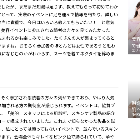
ましたが、まだまだ知識は足りず、教えてもらって初めてわか
にとって、実際のイベントに足を運んで情報を得たり、詳しい
本当に貴重で、今日はいろいろ教えてもらいたい！ と意気
、美容イベントに参加される読者の方々を見てみたかった
生まれるかも楽しみでした。たくさんの人が集まってくると
美
で
いますね。おそらく参加者のほとんどは女性であろうと思わ
エリ
気になじむのかがわからず、スーツを着てネクタイを締めま
っそく参加される読者の方々の列ができており、やはり人気
朝
参加される方の期待度が感じられます。イベントは、協賛ブ
肌
し、「美的」スタッフによる肌診断、スキンケア製品の紹介
NARS
ョーで構成されていました。これまで知らなかった製品を試
う、私にとっては願ってもないイベントで、並んでいるスキン
きます。会場全体もキレイなピンク色で飾られていて、華や