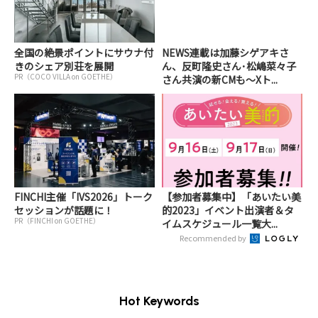
全国の絶景ポイントにサウナ付
NEWS連載は加藤シゲアキさ
きのシェア別荘を展開
ん、反町隆史さん･松嶋菜々子
PR（COCO VILLA on GOETHE）
さん共演の新CMも～Xト...
FINCHI主催「IVS2026」トーク
【参加者募集中】「あいたい美
セッションが話題に！
的2023」イベント出演者＆タ
PR（FINCHI on GOETHE）
イムスケジュール一覧大...
Recommended by
Hot Keywords