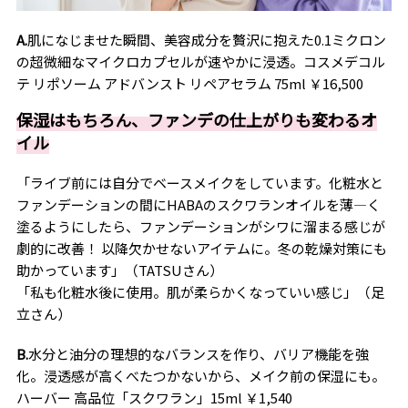
A.
肌になじませた瞬間、美容成分を贅沢に抱えた0.1ミクロン
の超微細なマイクロカプセルが速やかに浸透。コスメデコル
テ リポソーム アドバン
スト リペアセラム 75ml ￥16,500
保湿はもちろん、ファンデの仕上がりも変わるオ
イル
「ライブ前には自分でベースメイクをしています。化粧水と
ファンデーションの間にHABAのスクワランオイルを薄―く
塗るようにしたら、ファンデーションがシワに溜まる感じが
劇的に改善！ 以降欠かせないアイテムに。冬の乾燥対策にも
助かっています」（TATSUさん）
「私も化粧水後に使用。肌が柔らかくなっていい感じ」（足
立さん）
B.
水分と油分の理想的なバランスを作り、バリア機能を強
化。浸透感が高くべたつかないから、メイク前の保湿にも。
ハーバー 高品位「スクワラン」15ml ￥1,540