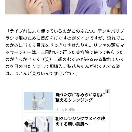
「ライブ前によく使っているのがこのふたつ。デンキバリブ
ラシは喉のために首筋をほぐすのがメインですが、流れでこ
めかみに当てて目元をすっきりさせたりも。リファの頭皮マ
ッサージャーは、二日酔いで行った美容院で使ってもらった
のがきっかけです（笑）。顔のむくみがみるみる取れていく
のを目の当たりにして即購入。梨花ちゃんがむくんでる姿
は、ほとんど見ないんですけどね…」
洗うたびになめらかな肌に
A
整えるクレンジング
ds
by
リベルタ（PR）
lo
gl
朝クレンジングでメイク映
y
えする潤い美肌へ