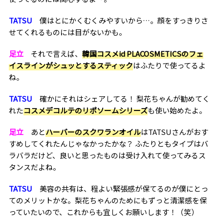
TATSU
僕はとにかくむくみやすいから…。顔をすっきりさ
せてくれるものには目がないかも。
足立
それで言えば、
韓国コスメid PLACOSMETICSのフェ
イスラインがシュッとするスティック
はふたりで使ってるよ
ね。
TATSU
確かにそれはシェアしてる！ 梨花ちゃんが勧めてく
れた
コスメデコルテのリポソームシリーズ
も使い始めたよ。
足立
あと
ハーバーのスクワランオイル
はTATSUさんがおす
すめしてくれたんじゃなかったかな？ ふたりともタイプはバ
ラバラだけど、良いと思ったものは受け入れて使ってみるス
タンスだよね。
TATSU
美容の共有は、程よい緊張感が保てるのが僕にとっ
てのメリットかな。梨花ちゃんのためにもずっと清潔感を保
っていたいので、これからも宜しくお願いします！（笑）