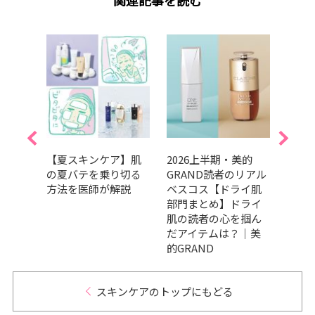
人のた
【夏スキンケア】肌
2026上半期・美的
SPF
メ診
の夏バテを乗り切る
GRAND読者のリアル
止め・
編】
方法を医師が解説
ベスコス【ドライ肌
選！
を輝か
部門まとめ】ドライ
使い
肌の読者の心を掴ん
だアイテムは？｜美
的GRAND
スキンケアのトップにもどる