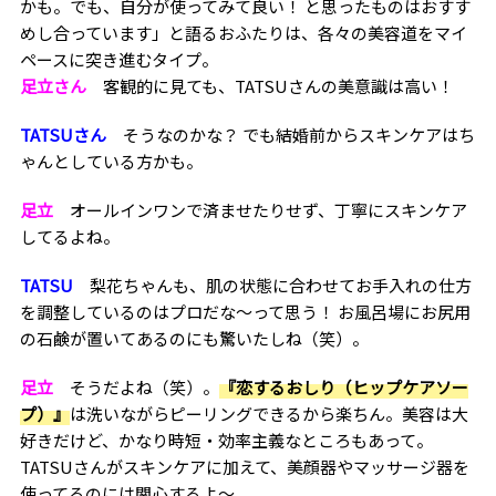
かも。でも、自分が使ってみて良い！ と思ったものはおすす
めし合っています」と語るおふたりは、各々の美容道をマイ
ペースに突き進むタイプ。
足立さん
客観的に見ても、TATSUさんの美意識は高い！
TATSUさん
そうなのかな？ でも結婚前からスキンケアはち
ゃんとしている方かも。
足立
オールインワンで済ませたりせず、丁寧にスキンケア
してるよね。
TATSU
梨花ちゃんも、肌の状態に合わせてお手入れの仕方
を調整しているのはプロだな～って思う！ お風呂場にお尻用
の石鹸が置いてあるのにも驚いたしね（笑）。
足立
そうだよね（笑）。
『恋するおしり（ヒップケアソー
プ）』
は洗いながらピーリングできるから楽ちん。美容は大
好きだけど、かなり時短・効率主義なところもあって。
TATSUさんがスキンケアに加えて、美顔器やマッサージ器を
使ってるのには関心するよ～。