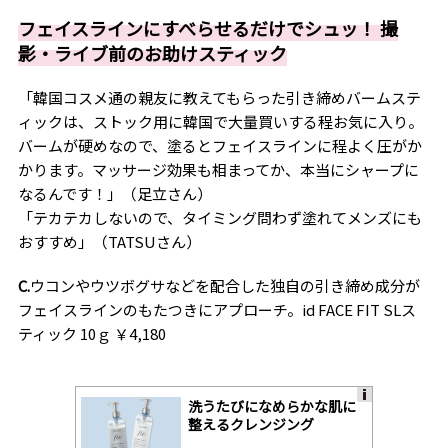
フェイスラインにすべらせるだけでシュッ！ 撮
影・ライブ前のお助けスティック
「韓国コスメ通の親友に教えてもらった引き締めバームステ
ィックは、ストック用に韓国で大量買いする程お気に入り。
バームが硬めなので、塗るとフェイスラインに程よく圧がか
かります。マッサージ効果も相まってか、本当にシャープに
なるんです！」（足立さん）
「テカテカしないので、タイミング問わず塗れてメンズにも
おすすめ」（TATSUさん）
C.
ウコンやウツボグサなどを配合した独自の引き締め成分が
フェイスラインのもたつきにアプローチ。id FACE FIT SLス
ティック 10ｇ ￥4,180
洗うたびになめらかな肌に
A
整えるクレンジング
ds
by