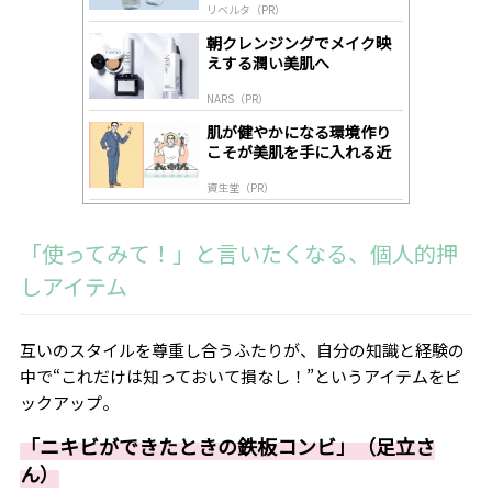
リベルタ（PR）
lo
gl
朝クレンジングでメイク映
y
えする潤い美肌へ
NARS（PR）
肌が健やかになる環境作り
こそが美肌を手に入れる近
道
資生堂（PR）
「使ってみて！」と言いたくなる、個人的押
しアイテム
互いのスタイルを尊重し合うふたりが、自分の知識と経験の
中で“これだけは知っておいて損なし！”というアイテムをピ
ックアップ。
「ニキビができたときの鉄板コンビ」（足立さ
ん）