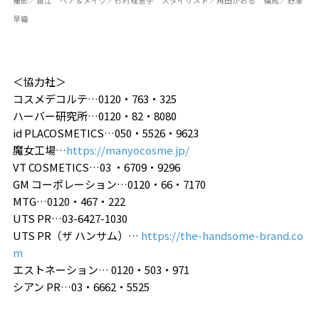
撮影／苗江 ヘア＆メイク／杉村理恵子 スタイリスト／角田かおる 構成／野澤
早織
＜協力社＞
コスメデコルテ…0120・763・325
ハーバー研究所…0120・82・8080
id PLACOSMETICS…050・5526・9623
魔女工場…
https://manyocosme.jp/
VT COSMETICS…03 ・6709・9296
GM コーポレーション…0120・66・7170
MTG…0120・467・222
UTS PR…03-6427-1030
UTS PR（ザ ハンサム）…
https://the-handsome-brand.co
m
エストネーション… 0120・503・971
シアン PR…03・6662・5525