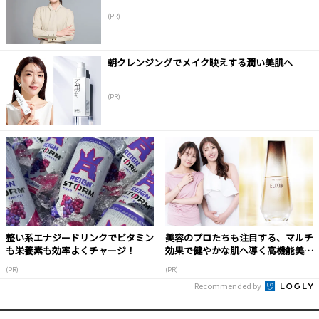
(PR)
朝クレンジングでメイク映えする潤い美肌へ
(PR)
整い系エナジードリンクでビタミン
美容のプロたちも注目する、マルチ
も栄養素も効率よくチャージ！
効果で健やかな肌へ導く高機能美容
液
(PR)
(PR)
Recommended by