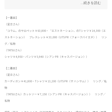
...続きを読む
『僕が君の耳になる』がスマッシュヒット。
【一着目】
（足立さん）
〝コラム〟のサロペット￥63,800・〝エストネーション〟のTシャツ￥14,300（エ
ストネーション） ブレスレット￥33,000（UTS PR〈フォークバイエヌ〉） リン
グ／私物
（TATSUさん）
シャツ￥4,950・パンツ￥5,940（シアン PR〈キャスパージョン〉）
【二着目】
（足立さん）
カーディガン￥41,800・Tシャツ￥13,200（UTS PR〈ザ ハンサム〉） リング／私
物
（TATSUさん）カットソー￥7,150（シアン PR〈キャスパージョン〉） リング／
私物