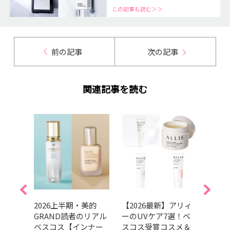
この記事も読む＞＞
前の記事
次の記事
関連記事を読む
やテ
2026上半期・美的
【2026最新】アリィ
奇跡
には
GRAND読者のリアル
ーのUVケア7選！ベ
代子
すすめ
ベスコス【インナー
スコス受賞コスメ＆
アイ