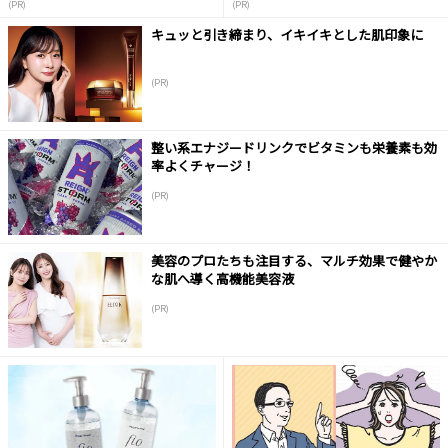
(PR)
(PR)
キュッと引き締まり、イキイキとした肌印象に
(PR)
整い系エナジードリンクでビタミンも栄養素も効
率よくチャージ！
(PR)
美容のプロたちも注目する、マルチ効果で健やか
な肌へ導く高機能美容液
(PR)