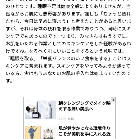
のひとつです。睡眠不足は健康全般によくありませんが、当
然ながらお肌にも悪影響があります。誰しも「ちょっと疲れ
たから、今日は早めに寝よう」と考えたことがあると思いま
すが、それは身体の疲れを取る作業でありつつ、同時にスキ
ンケアでもあったのです。つまり、みなさんはもうすでに、
お肌をいたわる作業としてのスキンケアをした経験があるわ
けですね。なるべく肌にいいことをするという意味では、
「睡眠を取る」「栄養バランスのいい食事をする」ことはス
キンケアに含まれます。スキンケアをやってみようか迷って
いる方、実はもうあなたのお肌の手入れは始まっていたので
す。
朝クレンジングでメイク映
A
えする潤い美肌へ
ds
by
NARS（PR）
lo
gl
肌が健やかになる環境作り
y
こそが美肌を手に入れる近