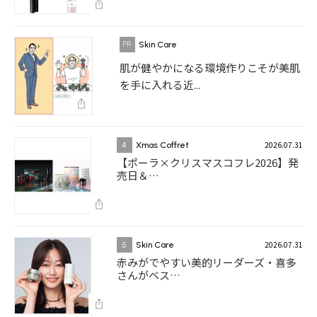
Skin Care
肌が健やかになる環境作りこそが美肌
を手に入れる近...
2026.07.31
4
Xmas Coffret
【ポーラ×クリスマスコフレ2026】発
売日＆…
2026.07.31
5
Skin Care
赤みがでやすい美的リーダーズ・喜多
さんがベス…