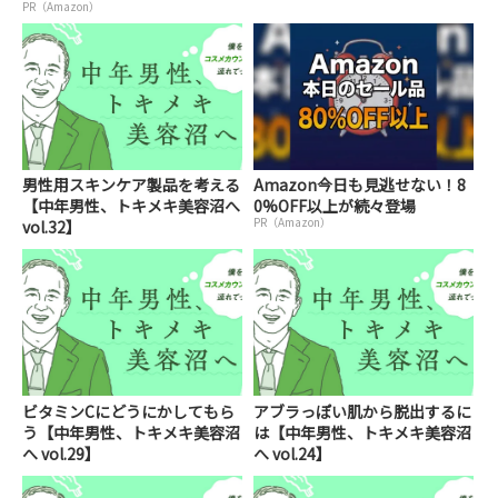
PR（Amazon）
男性用スキンケア製品を考える
Amazon今日も見逃せない！8
【中年男性、トキメキ美容沼へ
0%OFF以上が続々登場
PR（Amazon）
vol.32】
ビタミンCにどうにかしてもら
アブラっぽい肌から脱出するに
う【中年男性、トキメキ美容沼
は【中年男性、トキメキ美容沼
へ vol.29】
へ vol.24】