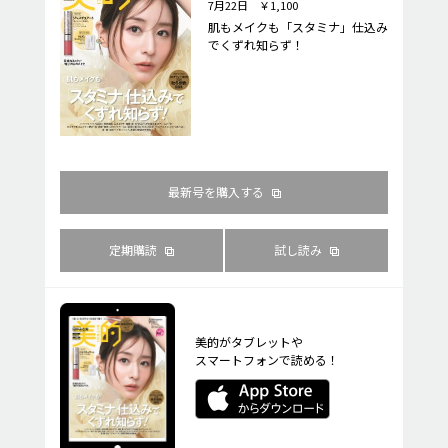
7月22日 ￥1,100
肌もメイクも「スタミナ」仕込み
でくずれ知らず！
最新号を購入する
定期購読
試し読み
美的がタブレットや
スマートフォンで読める！