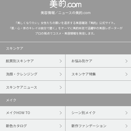
美容情報／ニュースの美的.com
「美しくなりたい」女性たちの願いを追求する美容雑誌『美的』公式サイト。
「肌・心・体のキレイは自分で磨く」をテーマに美的本誌で活躍中の美容レポーターが
プロの視点でコスメ・美容情報を発信します。
スキンケア
肌質別スキンケア
お悩み別ケア
洗顔・クレンジング
スキンケア特集
スキンケアニュース
メイク
メイクHOW TO
シーン別メイク
新色カタログ
新作ファンデーション