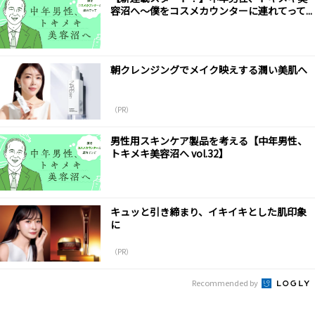
容沼へ～僕をコスメカウンターに連れてって...
朝クレンジングでメイク映えする潤い美肌へ
（PR）
男性用スキンケア製品を考える【中年男性、
トキメキ美容沼へ vol.32】
キュッと引き締まり、イキイキとした肌印象
に
（PR）
Recommended by