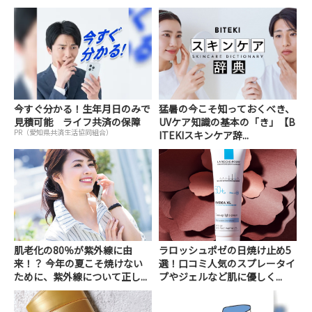
今すぐ分かる！生年月日のみで
猛暑の今こそ知っておくべき、
見積可能 ライフ共済の保障
UVケア知識の基本の「き」【B
PR（愛知県共済生活協同組合）
ITEKIスキンケア辞...
肌老化の80％が紫外線に由
ラロッシュポゼの日焼け止め5
来！？ 今年の夏こそ焼けない
選！口コミ人気のスプレータイ
ために、紫外線について正し...
プやジェルなど肌に優しく...