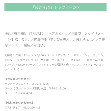
『美的HEN』トップページ
撮影／野呂知功（TRIVAL） ヘア＆メイク／長澤 葵 スタイリスト
／仲本 結 モデル／内藤麻季（すっぴん美人）、鈴木湧太（メンズ美
的クラブ） 構成／内田淳子
内藤さん衣装／Tシャツ ￥4,950（バート〈アンヌ〉）
カチューシャ［グリーン］
￥825、［ブラウン］￥660（サンポークリエイト〈アネモネ〉）
鈴木さん衣装／
Tシャツ ￥5,500（ジーンズ ファクトリー 卸団地本店〈ヘルスニット×ジーンズ フ
ァクトリー〉）
【衣装問い合わせ先】
サンポークリエイト 082-248-6226
ジーンズ ファクトリー 卸団地本店 088-861-5100
バート 086-454-4351
【化粧品問い合わせ先】
アスレティア 0120-220-415