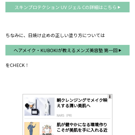
スキンプロテクション UV ジェル Cの詳細はこちら
ちなみに、日焼け止めの正しい塗り方については
ヘアメイク・KUBOKIが教えるメンズ美容塾 第一回
をCHECK！
朝クレンジングでメイク映
A
えする潤い美肌へ
ds
by
NARS（PR）
lo
gl
肌が健やかになる環境作り
y
こそが美肌を手に入れる近