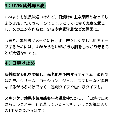
3：UVB(紫外線B波)
UVAよりも波長は短いけれど、
日焼けの主な原因となってし
まうUVB
。たくさん浴びてしまうとすぐに
赤く炎症を起こ
し、メラニンを作らせ、シミや色素沈着などの原因に
。
つまり、紫外線ダメージに負けずに若々しく美しい肌をキー
プするためには、
UVAからもUVBからも肌をしっかり守るこ
とが大切
なのです。
4：日焼け止め
紫外線から肌を防御し、光老化を予防する
アイテム。最近で
は乳液、クリーム、ローション、ジェル、スプレーなど多様
な形態があるだけでなく、透明タイプや色つきタイプも。
スキンケア効果や使用感も年々進化中
だから、「日焼け止め
はちょっと苦手…」と思っている人でも、きっとお気に入り
の1本が見つかるはず！