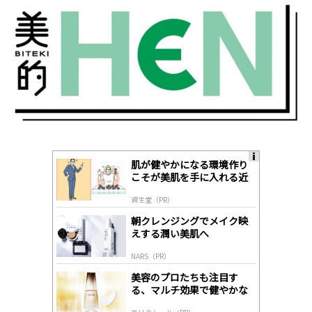
肌が健やかになる環境作り
A
こそが美肌を手に入れる近
ds
道
by
資生堂（PR）
lo
gl
朝クレンジングでメイク映
y
えする潤い美肌へ
NARS（PR）
美容のプロたちも注目す
る、マルチ効果で健やかな
肌へ導く高機能美容液