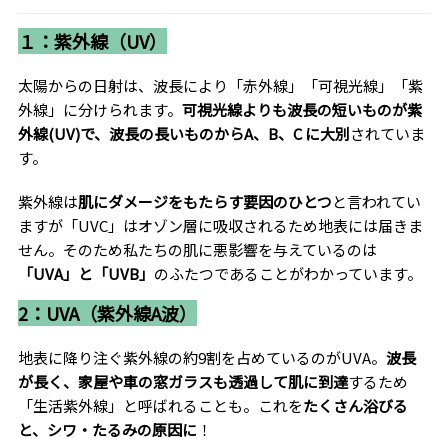
１：紫外線（UV）
太陽からの日射は、波長により「
赤外線」「可視光線」「紫
外線」に分けられます。
可視光線よりも波長の短いものが紫
外線(UV)で、
波長の長いものからA、B、C に大別
されていま
す。
紫外線は
肌にダメージをもたらす要因のひとつ
と言われてい
ますが「UVC」はオゾン層に吸収されるため地表には届きま
せん。そのため私たちの肌に悪影響を与えているのは
「UVA」と「UVB」
のふたつであることがわかっています。
2：UVA（紫外線A波）
地表に降り注ぐ紫外線の約9割を占めているのがUVA。
波長
が長く、家屋や車の窓ガラスも透過して肌に到達
するため
「生活紫外線」と呼ばれることも。これを
たくさん浴びる
と、シワ・たるみの原因に
！