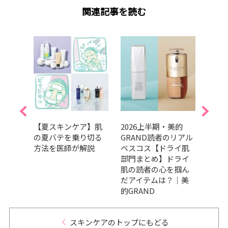
関連記事を読む
人のた
【夏スキンケア】肌
2026上半期・美的
SPF
メ診
の夏バテを乗り切る
GRAND読者のリアル
止め・
編】
方法を医師が解説
ベスコス【ドライ肌
選！
を輝か
部門まとめ】ドライ
使い
肌の読者の心を掴ん
だアイテムは？｜美
的GRAND
スキンケアのトップにもどる