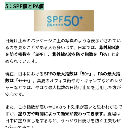
5：SPF値とPA値
日焼け止めのパッケージに上の写真のような表示がされてい
るのを見たことがある人も多いはず。日本では、
紫外線B波
を防ぐ指数を「SPF」、紫外線A波を防ぐ指数を「PA」
と定
められています。
現在、日本における
SPFの最大指数は「50+」、PAの最大指
数は「++++」
。真夏のオフィス街や海・キャンプなどのレジ
ャーなどでは、やはり最大指数の日焼け止めを活用した方が
安心です。
また、この指数が高い＝UVカット効果が高いと思われがちで
すが、
塗り方や時間によって効果が変わってきます
。夏場は
日中に塗り直しをするなど、うっかり日焼けを防ぐ工夫もぜ
ひ行ってみて！