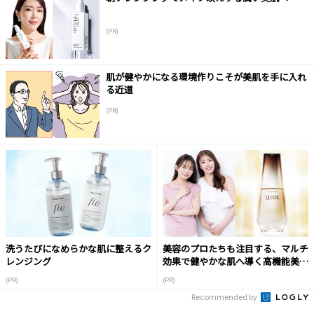
(PR)
肌が健やかになる環境作りこそが美肌を手に入れ
る近道
(PR)
洗うたびになめらかな肌に整えるク
美容のプロたちも注目する、マルチ
レンジング
効果で健やかな肌へ導く高機能美容
液
(PR)
(PR)
Recommended by