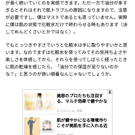
が長く続いていくのを実感できます。ただ一方で油分が多す
ぎるとそれはそれで肌トラブルの原因になりますので、注意
が必要ですし、僕はマストであるとも思っていません。実際
に僕は肌の状態で化粧水だけで終わらせる時もあります（決
してめんどくさいとかではなく）。
でもとっつきやすさでいうと化粧水は手に取りやすいかと思
います。なのでまずは化粧水を使ってみてその気持ちよさや
楽しさを体感してから、それらを使ってしばらく経ったとき
に肌の乾燥を感じたら、「油分での保湿が足りないのか
な？」と思うのが良い順番なんじゃないでしょうか。
美容のプロたちも注目す
A
る、マルチ効果で健やかな
ds
肌へ導く高機能美容液
by
エリクシール（PR）
lo
gl
肌が健やかになる環境作り
y
こそが美肌を手に入れる近
道