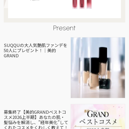
Present
SUQQUの大人気艶肌ファンデを
50人にプレゼント！｜美的
GRAND
募集終了【美的GRANDベストコ
スメ2026上半期】あなたの肌・
髪悩みを解消し、”経年美化”して
くれたコスメをくわしく教えて！