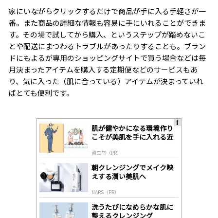
家にいながらクリックするだけで商品が手に入る手軽さが一
番。また商品の詳細な情報も容易に手にいれることができま
す。その場で試してから購入、というステップが踏めないこ
とや配送にまつわるトラブルがあったりすることも。ブラン
ドにもよるが専用のショッピングサイトで買う場合などは毎
月決まったアイテムを購入する定期便などのサービスもあ
り、気に入った（肌に合っている）アイテムが決まっていれ
ばとても便利です。
肌が健やかになる環境作り
A
こそが美肌を手に入れる近
ds
道
by
資生堂（PR）
lo
gl
朝クレンジングでメイク映
y
えする潤い美肌へ
NARS（PR）
洗うたびになめらかな肌に
整えるクレンジング