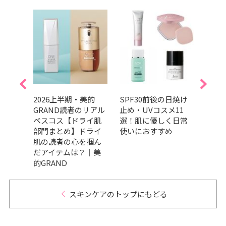
んやり
2026上半期・美的
SPF30前後の日焼け
【20
ケア8
GRAND読者のリアル
止め・UVコスメ11
ちる
集ス
ベスコス【ドライ肌
選！肌に優しく日常
すす
試
部門まとめ】ドライ
使いにおすすめ
ラや
肌の読者の心を掴ん
も
だアイテムは？｜美
的GRAND
スキンケアのトップにもどる