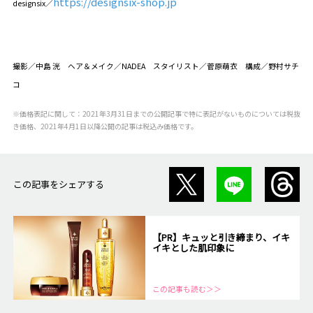
https://designsix-shop.jp
designsix／
撮影／中島 洸 ヘア＆メイク／NADEA スタイリスト／菅原萌衣 構成／野村サチ
コ
※価格表記に関して：2021年3月31日までの公開記事で特に表記がないものについては税抜
き価格、2021年4月1日以降公開の記事は税込み価格です。
この記事をシェアする
【PR】キュッと引き締まり、イキ
イキとした肌印象に
この記事も読む＞＞