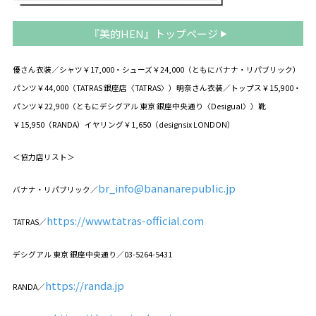
『美的HEN』トップページ
優さん衣装／シャツ￥17,000・シューズ￥24,000（ともにバナナ・リパブリック）
パンツ￥44,000（TATRAS 銀座店〈TATRAS〉）明奈さん衣装／トップス￥15,900・
パンツ￥22,900（ともにデシグアル 東京 銀座中央通り〈Desigual〉）靴
￥15,950（RANDA）イヤリング￥1,650（designsix LONDON）
＜協力店リスト＞
br_info@bananarepublic.jp
バナナ・リパブリック／
https://www.tatras-official.com
TATRAS／
デシグアル 東京 銀座中央通り／03-5264-5431
https://randa.jp
RANDA／