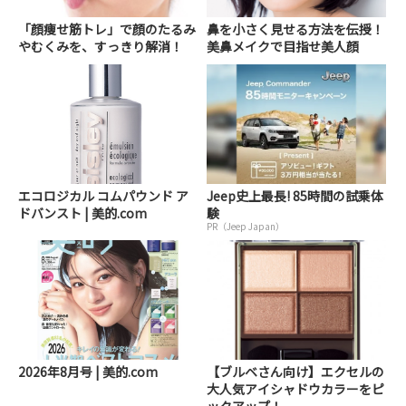
「顔痩せ筋トレ」で顔のたるみ
鼻を小さく見せる方法を伝授！
やむくみを、すっきり解消！
美鼻メイクで目指せ美人顔
エコロジカル コムパウンド ア
Jeep史上最長! 85時間の試乗体
ドバンスト | 美的.com
験
PR（Jeep Japan）
2026年8月号 | 美的.com
【ブルベさん向け】エクセルの
大人気アイシャドウカラーをピ