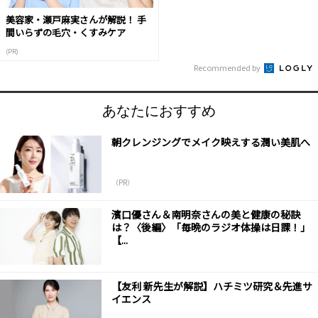
美容家・瀬戸麻実さんが解説！ 手
間いらずの毛穴・くすみケア
(PR)
Recommended by
あなたにおすすめ
朝クレンジングでメイク映えする潤い美肌へ
（PR）
濱口優さん＆南明奈さんの美と健康の秘訣
は？〈後編〉「毎晩のラジオ体操は日課！」
【...
【友利 新先生が解説】ハチミツ研究＆先進サ
イエンス