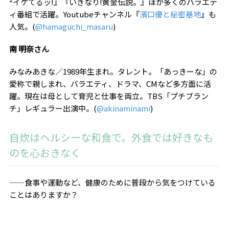
イケてるッ
!
』『いきなり
!
黄金伝説。』ほか多くのバラエテ
ィ番組で活躍。
Youtube
チャンネル『
濱口優と秘密基地
』も
人気。(
@hamaguchi_masaru
)
南 明奈さん
みなみあきな／
1989
年生まれ。タレント。「あっきーな」の
愛称で親しまれ、バラエティ、ドラマ、
CM
など多方面に活
躍。現在は母として育児と仕事を両立。
TBS「プチブラン
チ」レギュラー出演中。
(
@akinaminami
)
自炊はヘルシーな和食で。外食では好きなも
のを心おきなく
——食事や運動など、健康のために普段から気をつけている
ことはありますか？