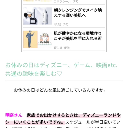
エリクシール（PR）
lo
gl
朝クレンジングでメイク映
y
えする潤い美肌へ
NARS（PR）
肌が健やかになる環境作り
こそが美肌を手に入れる近
道
資生堂（PR）
お休みの日はディズニー、ゲーム、映画
etc.
共通の趣味を楽しむ♡
——お休みの日はどんな風に過ごしているんですか。
明奈さん
家族でお出かけするときは、ディズニーランドや
シーにいくことが多いですね。
スケジュールが半日空いてい