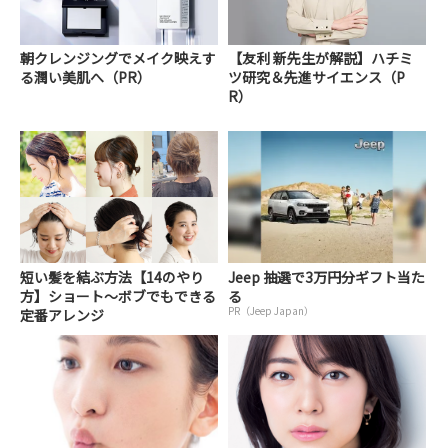
朝クレンジングでメイク映えす
【友利 新先生が解説】ハチミ
る潤い美肌へ（PR）
ツ研究＆先進サイエンス（P
R）
短い髪を結ぶ方法【14のやり
Jeep 抽選で3万円分ギフト当た
方】ショート～ボブでもできる
る
PR（Jeep Japan）
定番アレンジ