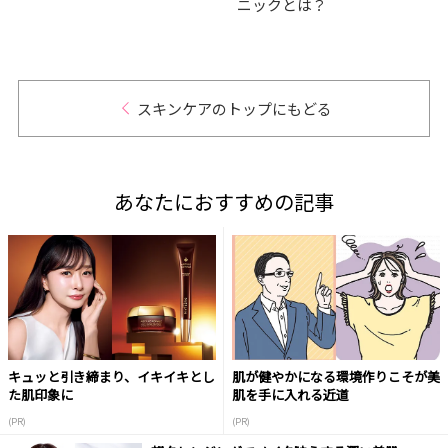
ニックとは？
日”を
スキンケアのトップにもどる
あなたにおすすめの記事
キュッと引き締まり、イキイキとし
肌が健やかになる環境作りこそが美
た肌印象に
肌を手に入れる近道
(PR)
(PR)