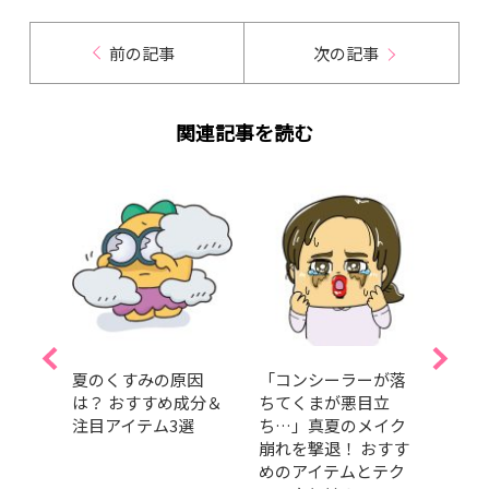
前の記事
次の記事
関連記事を読む
メ」
夏のくすみの原因
「コンシーラーが落
SAB
理を！
は？ おすすめ成分＆
ちてくまが悪目立
に田
タッ
注目アイテム3選
ち…」真夏のメイク
任！ 
メに
崩れを撃退！ おすす
壇！
めのアイテムとテク
愛と