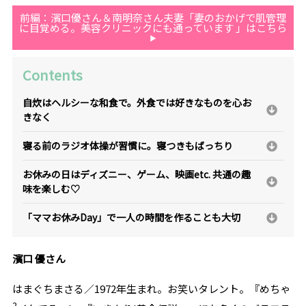
前編：濱口優さん＆南明奈さん夫妻「妻のおかげで肌管理
に目覚める。美容クリニックにも通っています 」はこちら
Contents
自炊はヘルシーな和食で。外食では好きなものを心お
きなく
寝る前のラジオ体操が習慣に。寝つきもばっちり
お休みの日はディズニー、ゲーム、映画etc. 共通の趣
味を楽しむ♡
「ママお休みDay」で一人の時間を作ることも大切
濱口 優さん
はまぐちまさる／
1972
年生まれ。お笑いタレント。『めちゃ
2