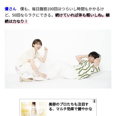
優さん
僕も、毎日腹筋
100
回はつらいし時間もかかるけ
ど、
50
回ならラクにできる。
続けていれば体も軽いしね。継
続は力なり！
美容のプロたちも注目す
A
る、マルチ効果で健やかな
ds
肌へ導く高機能美容液
by