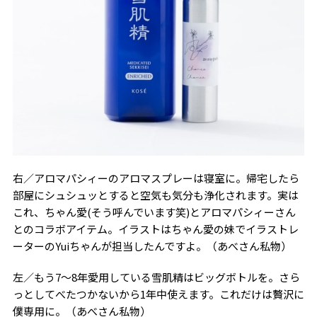
右／アロマパシィーのアロマスプレーは寝室に。帰宅したら
部屋にシュシュッとすると空気も気分も浄化されます。実は
これ、ちゃん愛(そう呼んでいます笑)とアロマパシィーさん
とのコラボアイテム。イラストはちゃん愛の妹でイラストレ
ーターの
Yui
ちゃんが担当したんですよ。（あべさん私物）
左／もう
7
～
8
年愛用している雪肌精はビッグボトルを。さら
っとしてべたつかないから
1年
中使えます。これだけは贅沢に
僕専用に。（あべさん私物）