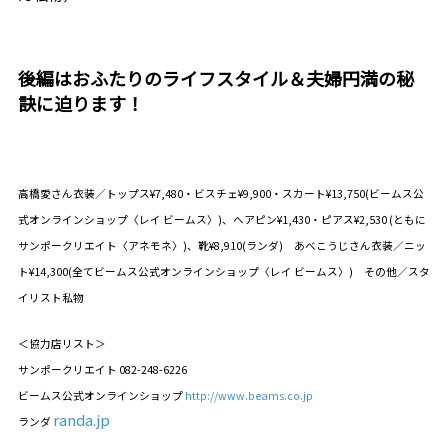
後編はおふたりのライフスタイル＆夫婦円満の秘
訣に迫ります！
高橋愛さん衣装／トップス¥7,480・ビスチェ¥9,900・スカート¥13,750(ビームス公
式オンラインショップ〈レイ ビームス〉)、ヘアピン¥1,430・ピアス¥2,530 (ともに
サンポークリエイト〈アネモネ〉)、靴¥8,910(ランダ)
あべこうじさん衣装／ニッ
ト¥14,300(全てビームス公式オンラインショップ〈レイ ビームス〉) その他／スタ
イリスト私物
＜協力店リスト＞
サンポークリエイト 082-248-6226
ビームス公式オンラインショップ
http://www.beams.co.jp
randa.jp
ランダ