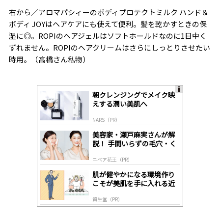
右から／アロマパシィーのボディプロテクトミルク ハンド＆
ボディ
JOY
はヘアケアにも使えて便利。髪を乾かすときの保
湿に
◎
。
ROPI
のヘアジェルはソフトホールドなのに
1
日中く
ずれません。
ROPI
のヘアクリームはさらにしっとりさせたい
時用。（高橋さん私物）
朝クレンジングでメイク映
A
えする潤い美肌へ
ds
by
NARS（PR）
lo
gl
美容家・瀬戸麻実さんが解
y
説！ 手間いらずの毛穴・く
すみケア
ニベア花王（PR）
肌が健やかになる環境作り
こそが美肌を手に入れる近
道
資生堂（PR）