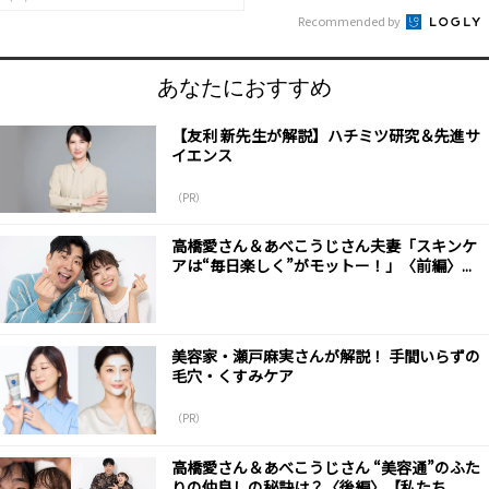
Recommended by
あなたにおすすめ
【友利 新先生が解説】ハチミツ研究＆先進サ
イエンス
（PR）
高橋愛さん＆あべこうじさん夫妻「スキンケ
アは“毎日楽しく”がモットー！」〈前編〉...
美容家・瀬戸麻実さんが解説！ 手間いらずの
毛穴・くすみケア
（PR）
高橋愛さん＆あべこうじさん “美容通”のふた
りの仲良しの秘訣は？〈後編〉【私たち...