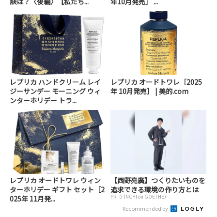
訣は？〈後編〉【私たち...
年10月発売］ ...
レプリカ ハンドクリーム レイ
レプリカ オードトワレ［2025
ジーサンデー モーニング ウィ
年 10月発売］ | 美的.com
ンターホリデー トラ...
レプリカ オードトワレ ウィン
【西野亮廣】つくりたいものを
ターホリデー ギフト セット［2
追求できる環境の作り方とは
PR（FINCHI on GOETHE）
025年 11月発...
Recommended by