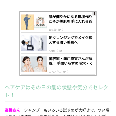
肌が健やかになる環境作り
A
こそが美肌を手に入れる近
ds
道
by
資生堂（PR）
lo
gl
朝クレンジングでメイク映
y
えする潤い美肌へ
NARS（PR）
美容家・瀬戸麻実さんが解
説！ 手間いらずの毛穴・く
すみケア
ニベア花王（PR）
ヘアケアはその日の髪の状態や気分でセレク
ト！
高橋さん
シャンプーもいろいろ試すのが大好きで、つい増