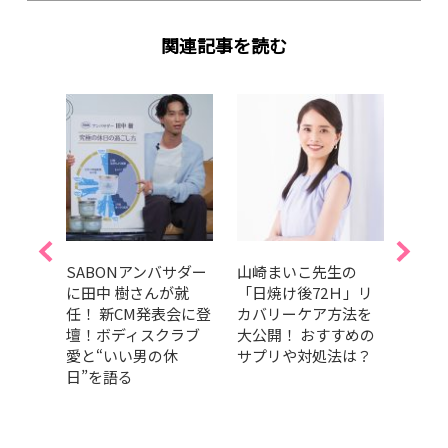
関連記事を読む
ローゼ
SABONアンバサダー
山崎まいこ先生の
30
フレ
に田中 樹さんが就
「日焼け後72Ｈ」リ
い化
＆予約
任！ 新CM発表会に登
カバリーケア方法を
チプ
ムー
壇！ボディスクラブ
大公開！ おすすめの
キング
現！
愛と“いい男の休
サプリや対処法は？
ーツ
日”を語る
ギフ