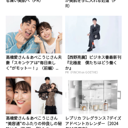
る潤い美肌へ（PR）
が美肌を手に入れる近道（P
R）
高橋愛さん＆あべこうじさん夫
【西野亮廣】ビジネス書最新刊
妻「スキンケアは“毎日楽し
『北極星 僕たちはどう働く
く”がモットー！」〈前編〉...
か』
PR（FINCHI on GOETHE）
高橋愛さん＆あべこうじさん
レプリカ フレグランス 7デイズ
“美容通”のふたりの仲良しの秘
アドベントカレンダー［2024