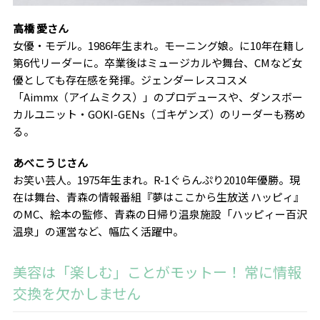
高橋 愛さん
女優・モデル。1986年生まれ。モーニング娘。に10年在籍し
第6代リーダーに。卒業後はミュージカルや舞台、CMなど女
優としても存在感を発揮。ジェンダーレスコスメ
「Aimmx（アイムミクス）」のプロデュースや、ダンスボー
カルユニット・GOKI-GENs（ゴキゲンズ）のリーダーも務め
る。
あべこうじさん
お笑い芸人。
1975
年生まれ。
R-1
ぐらんぷり
2010
年優勝。現
在は舞台、青森の情報番組『夢はここから生放送 ハッピィ』
の
MC
、絵本の監修、青森の日帰り温泉施設「ハッピィー百沢
温泉」の運営など、幅広く活躍中。
美容は「楽しむ」ことがモットー！ 常に情報
交換を欠かしません