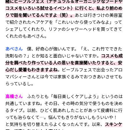
緒にビープルフェス（ナチュラル＆オーガニックなフードや
コスメをいろいろ試せるイベント）に行くと、私より前のめ
りで話を聞いてるんですよ（笑）。
あとは行きつけの美容室
で紹介されたヘアケアを「これいいから使ってみなよ」って
シェアしてくれたり、リファのシャワーヘッドを買ってきて
くれたのもあべさん。
あべさん
僕、好奇心が強いんです。「え、これ竹でできた
洗剤なの？」とか知ると面白いじゃないですか。
コスメも成
分を調べたり作っている人の思いを直接聞いたりすると、安
心だし愛着もわきますよね
。ビーブルフェスで出会ったアロ
マパシィーさんとは今では家族ぐるみでおつきあいさせても
らっているし。
高橋さん
ふたりとも「毎日楽しくケアしよう」というのは
共通していますね。その日、その時の気分で使うものを決め
るタイプ。以前、ひどく肌あれしたことがあって皮膚科に行
っても治らなくて…。悩んでもきりがないしもういいや！
と気持ちを切り替えたらよくなったんです。以来、
スキンケ