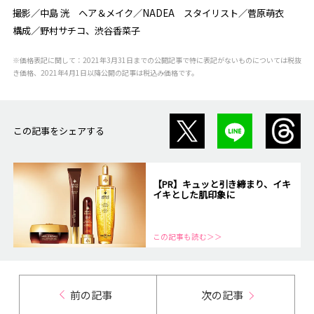
撮影／中島 洸 ヘア＆メイク／NADEA スタイリスト／菅原萌衣
構成／野村サチコ、渋谷香菜子
※価格表記に関して：2021年3月31日までの公開記事で特に表記がないものについては税抜
き価格、2021年4月1日以降公開の記事は税込み価格です。
この記事をシェアする
【PR】キュッと引き締まり、イキ
イキとした肌印象に
この記事も読む＞＞
前の記事
次の記事