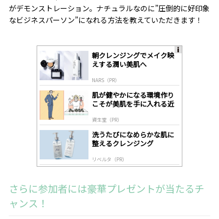
がデモンストレーション。ナチュラルなのに”圧倒的に好印象
なビジネスパーソン”になれる方法を教えていただきます！
朝クレンジングでメイク映
A
えする潤い美肌へ
ds
by
NARS（PR）
lo
gl
肌が健やかになる環境作り
y
こそが美肌を手に入れる近
道
資生堂（PR）
洗うたびになめらかな肌に
整えるクレンジング
リベルタ（PR）
さらに参加者には豪華プレゼントが当たるチ
ャンス！