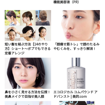
機能美容液（PR）
短い髪を結ぶ方法【14のやり
「顔痩せ筋トレ」で顔のたるみ
方】ショート～ボブでもできる
やむくみを、すっきり解消！
定番アレンジ
鼻を小さく見せる方法を伝授！
エコロジカル コムパウンド ア
美鼻メイクで目指せ美人顔
ドバンスト | 美的.com