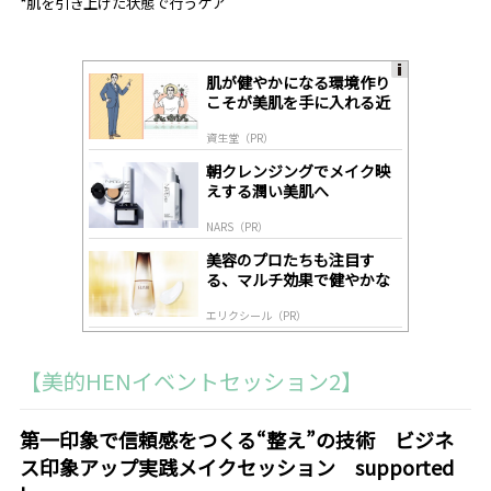
*
肌を引き上げた状態で行うケア
肌が健やかになる環境作り
A
こそが美肌を手に入れる近
ds
道
by
資生堂（PR）
lo
gl
朝クレンジングでメイク映
y
えする潤い美肌へ
NARS（PR）
美容のプロたちも注目す
る、マルチ効果で健やかな
肌へ導く高機能美容液
エリクシール（PR）
【美的HENイベントセッション2】
第一印象で信頼感をつくる“整え”の技術 ビジネ
ス印象アップ実践メイクセッション supported