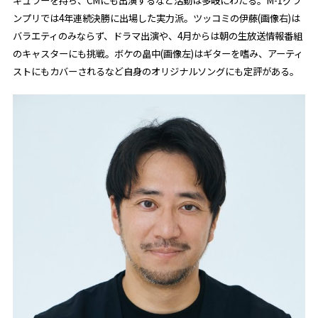
ギュラーを持ち、CMにも出演するなど活動は多岐にわたる。M-1グラ
ンプリでは4年連続決勝に出場した実力派。ツッコミの伊藤(画像右)は
バラエティのみならず、ドラマ出演や、4月からは朝の生放送情報番組
のキャスターにも挑戦。ボケの畠中(画像左)はギターを嗜み、アーティ
ストにもカバーされるなど自身のオリジナルソングにも定評がある。