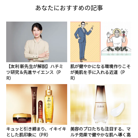
あなたにおすすめの記事
【友利 新先生が解説】ハチミ
肌が健やかになる環境作りこそ
ツ研究＆先進サイエンス（P
が美肌を手に入れる近道（P
R）
R）
キュッと引き締まり、イキイキ
美容のプロたちも注目する、マ
とした肌印象に（PR）
ルチ効果で健やかな肌へ導く高