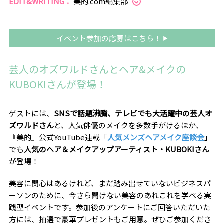
EDIT&WRITING：
美的.com編集部
イベント参加の応募はこちら！
芸人のオズワルドさんとヘア&メイクの
KUBOKIさんが登場！
ゲストには、
SNSで話題沸騰、テレビでも大活躍中の芸人オ
ズワルドさん
と、人気俳優のメイクを多数手がけるほか、
『美的』公式YouTube連載「
人気メンズヘアメイク座談会
」
でも
人気のヘア＆メイクアップアーティスト・KUBOKIさん
が登場！
美容に関心はあるけれど、まだ踏み出せていないビジネスパ
ーソンのために、今さら聞けない美容のあれこれを学べる実
践型イベントです。参加後のアンケートにご回答いただいた
方には、抽選で豪華プレゼントもご用意。ぜひご参加くださ