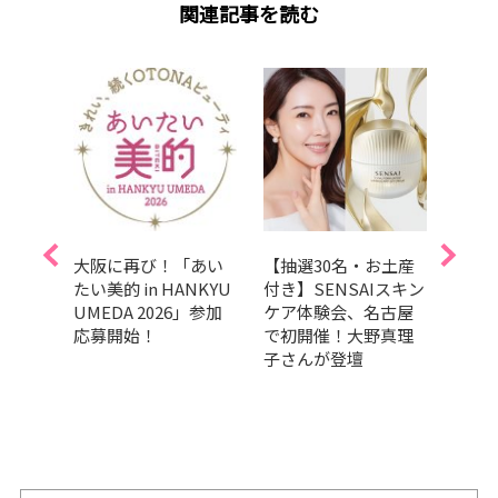
関連記事を読む
50
大阪に再び！「あい
【抽選30名・お土産
【あ
】
たい美的 in HANKYU
付き】SENSAIスキン
202
春号』
UMEDA 2026」参加
ケア体験会、名古屋
ト！
イベ
応募開始！
で初開催！大野真理
の『
チケ
子さんが登壇
イベ
ト
りま