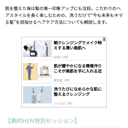
肌を整えた後は髪の第一印象アップにも注目。こだわりのヘ
アスタイルを長く楽しむための、洗うだけで“今も未来もキマ
る髪”を目指せるヘアケア方法についても解説します。
朝クレンジングでメイク映
A
えする潤い美肌へ
ds
by
NARS（PR）
lo
gl
肌が健やかになる環境作り
y
こそが美肌を手に入れる近
道
資生堂（PR）
洗うたびになめらかな肌に
整えるクレンジング
リベルタ（PR）
【美的HEN特別セッション】