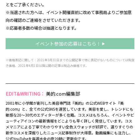
とをご了承ください。
※当選された方へは、イベント開催直前に改めて事務局よりご参加意
向の確認のご連絡をさせていただきます。
※応募者多数の場合は抽選となります。
イベント参加の応募はこちら！
※価格表記に関して：2021年3月31日までの公開記事で特に表記がないものについては税抜
き価格、2021年4月1日以降公開の記事は税込み価格です。
EDIT&WRITING：
美的.com編集部
2001年に小学館が創刊した美容専門誌『美的』の公式WEBサイト『美
的.com』と、全ての公式SNSを運営しています。美容を愛し、トレンドにも
敏感な20～30代のエディターが多く在籍。コスメはもちろん、イベントやビ
ューティアイコンの最新情報をどこよりも早く詳しく発信しています。コス
メマニアによる丁寧でわかりやすい全色スウォッチが好評で、選りすぐりの
新作コスメを深掘りしたニュース記事制作が大得意。動画編集にも注力し、
公式YouTubeを毎週水金の夜20時に更新中です。