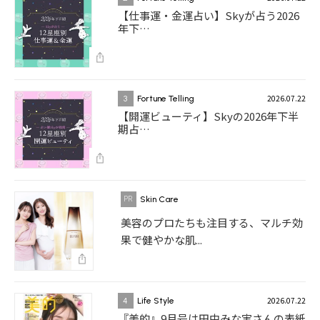
【仕事運・金運占い】Skyが占う2026
年下…
2026.07.22
3
Fortune Telling
【開運ビューティ】Skyの2026年下半
期占…
Skin Care
美容のプロたちも注目する、マルチ効
果で健やかな肌...
2026.07.22
4
Life Style
『美的』9月号は田中みな実さんの表紙