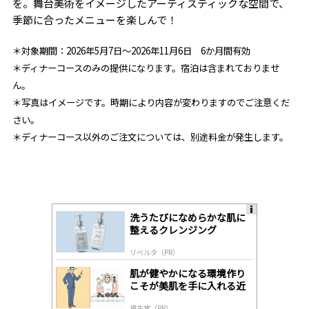
を。舞台美術をイメージしたアーティスティックな空間で、
季節に合ったメニューを楽しんで！
＊対象期間：2026年5月7日〜2026年11月6日 6か月間有効
＊ディナーコースのみの提供になります。宿泊は含まれておりませ
ん。
＊写真はイメージです。時期により内容が変わりますのでご注意くだ
さい。
＊ディナーコース以外のご注文については、別途料金が発生します。
洗うたびになめらかな肌に
A
整えるクレンジング
ds
by
リベルタ（PR）
lo
gl
肌が健やかになる環境作り
y
こそが美肌を手に入れる近
道
資生堂（PR）