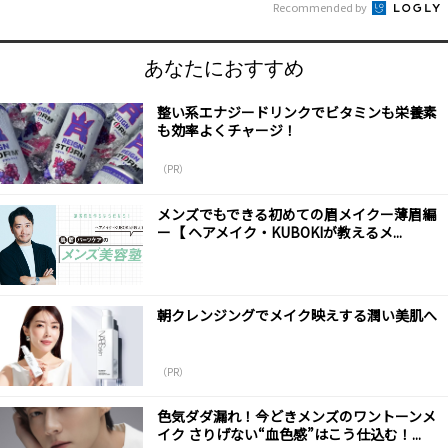
Recommended by
あなたにおすすめ
整い系エナジードリンクでビタミンも栄養素
も効率よくチャージ！
（PR）
メンズでもできる初めての眉メイクー薄眉編
ー【 ヘアメイク・KUBOKIが教えるメ...
朝クレンジングでメイク映えする潤い美肌へ
（PR）
色気ダダ漏れ！今どきメンズのワントーンメ
イク さりげない“血色感”はこう仕込む！...