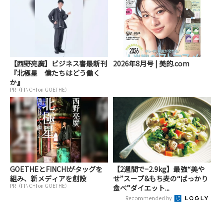
【西野亮廣】ビジネス書最新刊
2026年8月号 | 美的.com
『北極星 僕たちはどう働く
か』
PR（FINCHI on GOETHE）
GOETHEとFINCHIがタッグを
【2週間で−2.9kg】最強“美や
組み、新メディアを創設
せ”スープ&もち麦の“ばっかり
PR（FINCHI on GOETHE）
食べ”ダイエット...
Recommended by