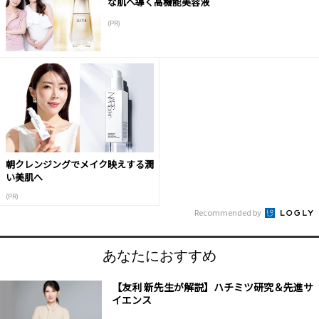
な肌へ導く高機能美容液
(PR)
朝クレンジングでメイク映えする潤
い美肌へ
(PR)
Recommended by
あなたにおすすめ
【友利 新先生が解説】ハチミツ研究＆先進サ
イエンス