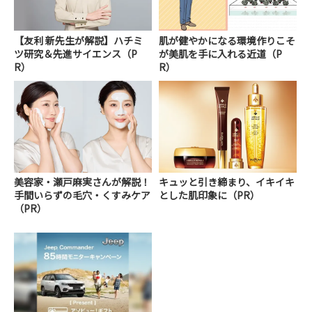
【友利 新先生が解説】ハチミ
肌が健やかになる環境作りこそ
ツ研究＆先進サイエンス（P
が美肌を手に入れる近道（P
R）
R）
美容家・瀬戸麻実さんが解説！
キュッと引き締まり、イキイキ
手間いらずの毛穴・くすみケア
とした肌印象に（PR）
（PR）