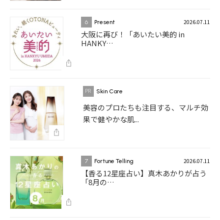
2026.07.11
6
Present
大阪に再び！「あいたい美的 in
HANKY…
Skin Care
美容のプロたちも注目する、マルチ効
果で健やかな肌...
2026.07.11
7
Fortune Telling
【香る12星座占い】真木あかりが占う
「8月の…