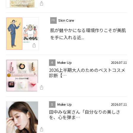
Skin Care
肌が健やかになる環境作りこそが美肌
を手に入れる近...
2026.07.11
4
Make Up
2026上半期大人のためのベストコスメ
診断【…
2026.07.11
5
Make Up
田中みな実さん「自分なりの美しさ
を、心を弾ま…