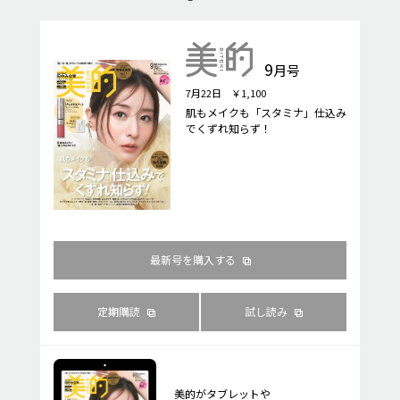
9
月号
7月22日 ￥1,100
肌もメイクも「スタミナ」仕込み
でくずれ知らず！
最新号を購入する
定期購読
試し読み
美的がタブレットや