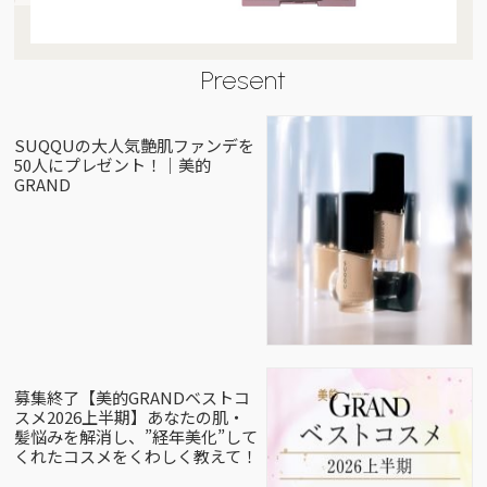
Present
SUQQUの大人気艶肌ファンデを
50人にプレゼント！｜美的
GRAND
募集終了【美的GRANDベストコ
スメ2026上半期】あなたの肌・
髪悩みを解消し、”経年美化”して
くれたコスメをくわしく教えて！