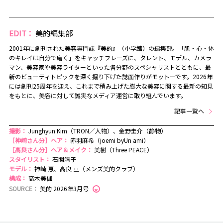
EDIT：
美的編集部
2001年に創刊された美容専門誌『美的』（小学館）の編集部。「肌・心・体
のキレイは自分で磨く」をキャッチフレーズに、タレント、モデル、カメラ
マン、美容家や美容ライターといった各分野のスペシャリストとともに、最
新のビューティトピックを深く掘り下げた誌面作りがモットーです。2026年
には創刊25周年を迎え、これまで積み上げた膨大な美容に関する最新の知見
をもとに、美容に対して誠実なメディア運営に取り組んでいます。
記事一覧へ
撮影：
Junghyun Kim（TRON／人物）、金野圭介（静物）
［神崎さん分］ヘア：
赤羽麻希（joemi byUn ami）
［高良さん分］ヘア＆メイク：
美樹（Three PEACE）
スタイリスト：
石関靖子
モデル：
神崎 恵、高良 亘（メンズ美的クラブ）
構成：
高木美伽
SOURCE：
美的 2026年3月号