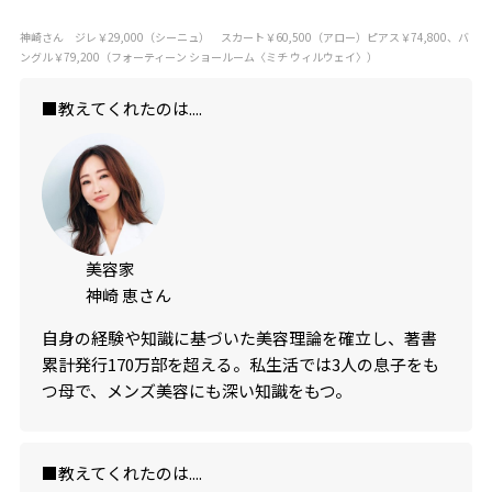
神崎さん ジレ￥29,000（シーニュ） スカート￥60,500（アロー）ピアス￥74,800、バ
ングル￥79,200（フォーティーン ショールーム〈ミチ ウィルウェイ〉）
■教えてくれたのは....
美容家
神崎 恵さん
自身の経験や知識に基づいた美容理論を確立し、著書
累計発行170万部を超える。私生活では3人の息子をも
つ母で、メンズ美容にも深い知識をもつ。
■教えてくれたのは....