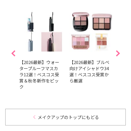
崩れな
【2026最新】ウォー
【2026最新】ブルベ
「ア
イス
タープルーフマスカ
向けアイシャドウ34
で飛
ベスコ
ラ12選！ベスコス受
選！ベスコス受賞か
みM
ら厳
賞＆秋冬新作をピッ
ら厳選
イメ
ク
いた
テム
メイクアップのトップにもどる