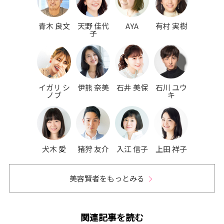
青木 良文
天野 佳代
AYA
有村 実樹
子
イガリ シ
伊熊 奈美
石井 美保
石川 ユウ
ノブ
キ
犬木 愛
猪狩 友介
入江 信子
上田 祥子
美容賢者をもっとみる
関連記事を読む