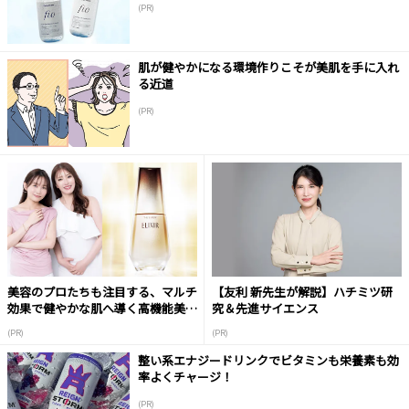
(PR)
肌が健やかになる環境作りこそが美肌を手に入れ
る近道
(PR)
美容のプロたちも注目する、マルチ
【友利 新先生が解説】ハチミツ研
効果で健やかな肌へ導く高機能美容
究＆先進サイエンス
液
(PR)
(PR)
整い系エナジードリンクでビタミンも栄養素も効
率よくチャージ！
(PR)