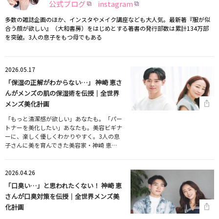
公式ブログ
instagram
多数の雑誌企画のほか、インスタやメイク講座なども大人気。最新著『服が似
合う顔が欲しい』（大和書房）をはじめとする著書の発行部数は累計134万部
を突破。3人の息子をもつ母でもある
2026.05.17
「保湿の正解がわからない…」 神崎 恵さ
んがメンズの肌の保湿術を伝授｜全世界
メンズ美化計画
「もっと清潔感が欲しい」あなたも。「パー
トナーを美化したい」あなたも。美容ビギナ
ーに、楽しく優しくわかりやすく。3人の息
子さんに美を育んできた美容家・神崎 恵…
2026.04.26
「口臭い…」と思われたくない！ 神崎 恵
さんが口臭対策を伝授｜全世界メンズ美
化計画