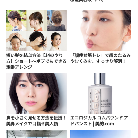
短い髪を結ぶ方法【14のやり
「顔痩せ筋トレ」で顔のたるみ
方】ショート～ボブでもできる
やむくみを、すっきり解消！
定番アレンジ
鼻を小さく見せる方法を伝授！
エコロジカル コムパウンド ア
美鼻メイクで目指せ美人顔
ドバンスト | 美的.com