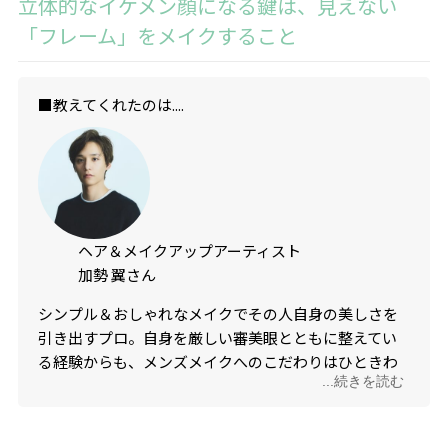
立体的なイケメン顔になる鍵は、
見えない
「フレーム」をメイクすること
■教えてくれたのは....
ヘア＆メイクアップアーティスト
加勢 翼さん
シンプル＆おしゃれなメイクでその人自身の美しさを
引き出すプロ。自身を厳しい審美眼とともに整えてい
る経験からも、メンズメイクへのこだわりはひときわ
...続きを読む
高い。こだわりは“隣にいておかしくない自然なメイク
感”。かつ、清潔感や好感度、爽やかさだけでなく、
「触れてみたい」「思わず見てしまう」衝動まで引き