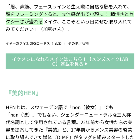
「眉、鼻筋、フェースラインと生え際に自然な影を入れて、
顔をフレーミングすると、立体感が出て小顔に！ 精悍さと
セ
クシーさが盛れる
メイク、ここぞという日にぜひ取り入れて
みてください」（加勢さん）。
イヤーカフ￥3,080(ロードス〈ieLS〉) その他／私物
イケメンになれるメイクはこちら！【メンズメイクLAB
O】連載を見る
『美的HEN』
HENとは、スウェーデン語で「hon（彼女）」でも
「han（彼）」でもない、ジェンダーニュートラルな三人称
代名詞として使用されている言葉。22年前から女性たちの美
容を提案してきた『美的』と、17年前からメンズ美容の啓蒙
に取り組んできた媒体『DIME』がタッグを組みスタートした