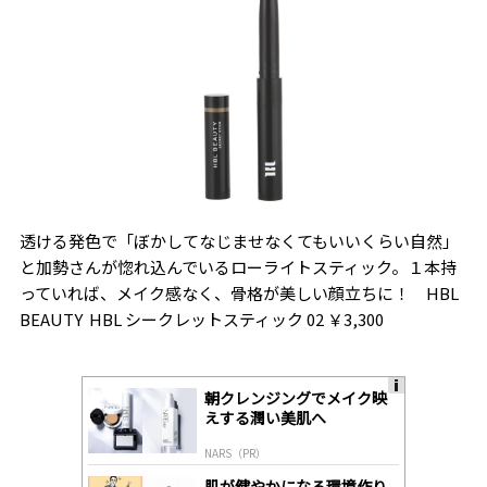
透ける発色で「ぼかしてなじませなくてもいいくらい自然」
と加勢さんが惚れ込んでいるローライトスティック。１本持
っていれば、メイク感なく、骨格が美しい顔立ちに！ HBL
BEAUTY HBL シークレットスティック 02 ￥3,300
朝クレンジングでメイク映
A
えする潤い美肌へ
ds
by
NARS（PR）
lo
gl
肌が健やかになる環境作り