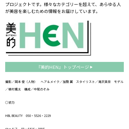
プロジェクトです。
様々なカテゴリーを超えて、あらゆる人
が美容を楽しむための情報をお届けしています。
『美的HEN』トップページ
撮影／岡本 俊（人物） ヘア＆メイク／加勢 翼 スタイリスト／滝沢真奈 モデル
／植村颯太 構成／中尾のぞみ
○協力
HBL BEAUTY 050・5526・2229
ロードス 03・6416・1995