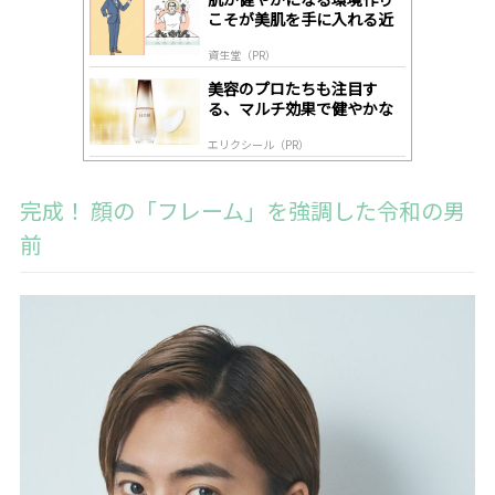
y
こそが美肌を手に入れる近
道
資生堂（PR）
美容のプロたちも注目す
る、マルチ効果で健やかな
肌へ導く高機能美容液
エリクシール（PR）
完成！ 顔の「フレーム」を強調した令和の男
前