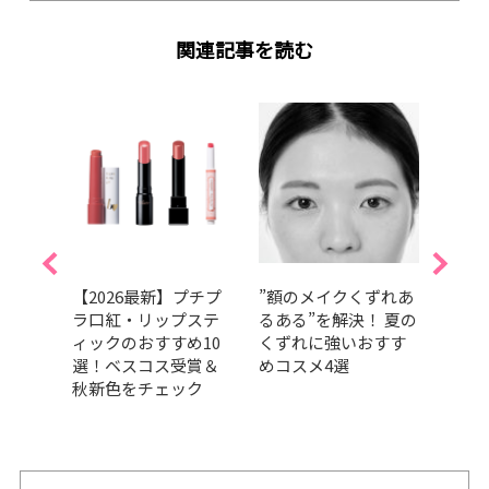
関連記事を読む
が落
【2026最新】プチプ
”額のメイクくずれあ
【20
立
ラ口紅・リップステ
るある”を解決！ 夏の
マス
イク
ィックのおすすめ10
くずれに強いおすす
んと
おすす
選！ベスコス受賞＆
めコスメ4選
スコ
テク
秋新色をチェック
色を