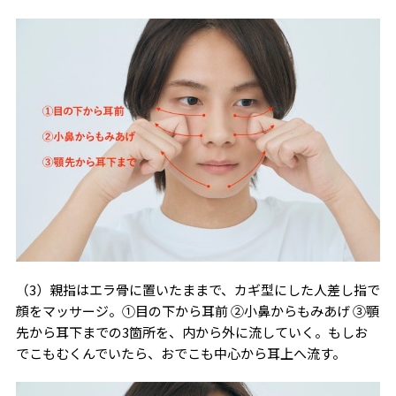
（3）親指はエラ骨に置いたままで、カギ型にした人差し指で
顔をマッサージ。①目の下から耳前 ②小鼻からもみあげ ③顎
先から耳下までの3箇所を、内から外に流していく。もしお
でこもむくんでいたら、おでこも中心から耳上へ流す。