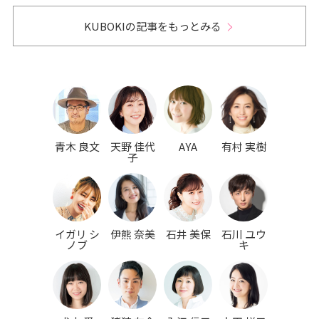
KUBOKIの記事をもっとみる
青木 良文
天野 佳代
AYA
有村 実樹
子
イガリ シ
伊熊 奈美
石井 美保
石川 ユウ
ノブ
キ