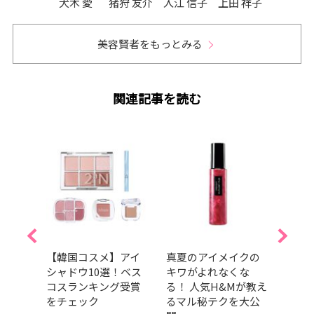
犬木 愛
猪狩 友介
入江 信子
上田 祥子
美容賢者をもっとみる
関連記事を読む
ウォー
【韓国コスメ】アイ
真夏のアイメイクの
202
プチ
シャドウ10選！ベス
キワがよれなくな
GRA
9選！
コスランキング受賞
る！ 人気H&Mが教え
ベス
落ち
をチェック
るマル秘テクを大公
ドラ