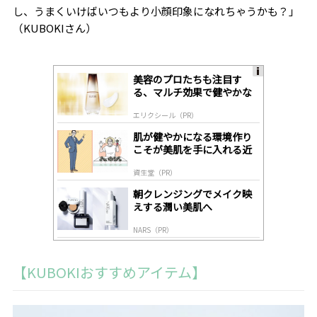
し、うまくいけばいつもより小顔印象になれちゃうかも？」
（KUBOKIさん）
美容のプロたちも注目す
A
る、マルチ効果で健やかな
ds
肌へ導く高機能美容液
by
エリクシール（PR）
lo
gl
肌が健やかになる環境作り
y
こそが美肌を手に入れる近
道
資生堂（PR）
朝クレンジングでメイク映
えする潤い美肌へ
NARS（PR）
【KUBOKIおすすめアイテム】