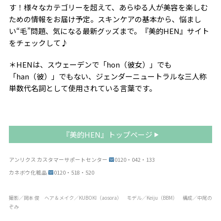
す！様々なカテゴリーを超えて、あらゆる人が美容を楽しむ
ための情報をお届け予定。スキンケアの基本から、悩まし
い“毛”問題、気になる最新グッズまで。『美的HEN』サイト
をチェックして♪
＊HENは、スウェーデンで「hon（彼女）」でも
「han（彼）」でもない、ジェンダーニュートラルな三人称
単数代名詞として使用されている言葉です。
『美的HEN』トップページ
アンリクス カスタマーサポートセンター
0120・042・133
カネボウ化粧品
0120・518・520
撮影／岡本 俊 ヘア＆メイク／KUBOKI（aosora） モデル／Keiju（BBM） 構成／中尾の
ぞみ