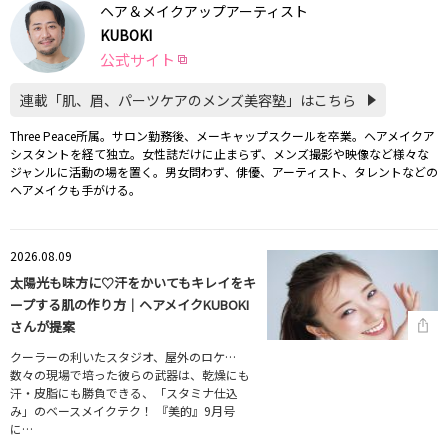
ヘア＆メイクアップアーティスト
KUBOKI
公式サイト
連載「肌、眉、パーツケアのメンズ美容塾」はこちら
Three Peace所属。サロン勤務後、メーキャップスクールを卒業。ヘアメイクア
シスタントを経て独立。女性誌だけに止まらず、メンズ撮影や映像など様々な
ジャンルに活動の場を置く。男女問わず、俳優、アーティスト、タレントなどの
ヘアメイクも手がける。
2026.08.09
太陽光も味方に♡汗をかいてもキレイをキ
ープする肌の作り方｜ヘアメイクKUBOKI
さんが提案
クーラーの利いたスタジオ、屋外のロケ…
数々の現場で培った彼らの武器は、乾燥にも
汗・皮脂にも勝負できる、「スタミナ仕込
み」のベースメイクテク！ 『美的』9月号
に…