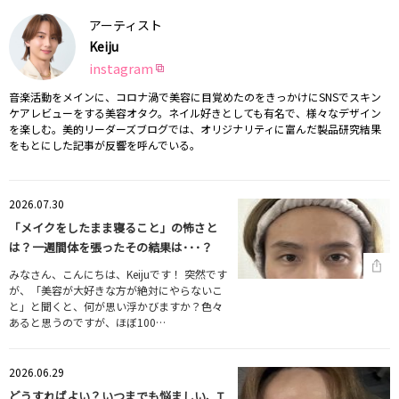
アーティスト
Keiju
instagram
音楽活動をメインに、コロナ渦で美容に目覚めたのをきっかけにSNSでスキン
ケアレビューをする美容オタク。ネイル好きとしても有名で、様々なデザイン
を楽しむ。美的リーダーズブログでは、オリジナリティに富んだ製品研究結果
をもとにした記事が反響を呼んでいる。
2026.07.30
「メイクをしたまま寝ること」の怖さと
は？一週間体を張ったその結果は･･･？
みなさん、こんにちは、Keijuです！ 突然です
が、「美容が大好きな方が絶対にやらないこ
と」と聞くと、何が思い浮かびますか？色々
あると思うのですが、ほぼ100…
2026.06.29
どうすればよい？いつまでも悩ましい、T