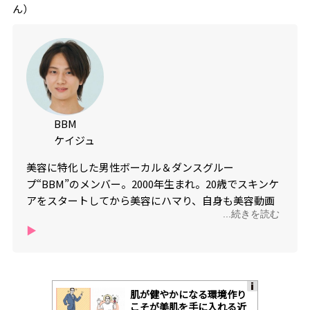
ん）
BBM
ケイジュ
美容に特化した男性ボーカル＆ダンスグルー
プ“BBM”のメンバー。2000年生まれ。20歳でスキンケ
アをスタートしてから美容にハマり、自身も美容動画
...続きを読む
を発信中。insta @keiju.00 BBM2ndデジタルシン
▶︎
グル「Special Colors / Falling」配信中
肌が健やかになる環境作り
A
こそが美肌を手に入れる近
ds