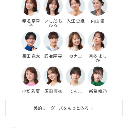
赤埴 奈津
いしだ ち
入江 史織
内山 愛
子
ひろ
長田 寛太
鍛冶屋 亮
カナコ
喜多 よし
か
小松 彩夏
須田 真衣
てんま
新希 咲乃
美的リーダーズをもっとみる