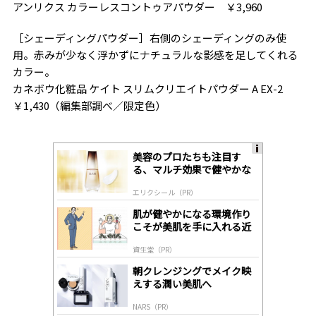
アンリクス カラーレスコントゥアパウダー ￥3,960
［シェーディングパウダー］右側のシェーディングのみ使
用。赤みが少なく浮かずにナチュラルな影感を足してくれる
カラー。
カネボウ化粧品 ケイト スリムクリエイトパウダー A EX-2
￥1,430（編集部調べ／限定色）
美容のプロたちも注目す
A
る、マルチ効果で健やかな
ds
肌へ導く高機能美容液
by
エリクシール（PR）
lo
gl
肌が健やかになる環境作り
y
こそが美肌を手に入れる近
道
資生堂（PR）
朝クレンジングでメイク映
えする潤い美肌へ
NARS（PR）