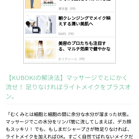
道
by
資生堂（PR）
lo
gl
朝クレンジングでメイク映
y
えする潤い美肌へ
NARS（PR）
美容のプロたちも注目す
る、マルチ効果で健やかな
肌へ導く高機能美容液
エリクシール（PR）
【KUBOKIの解決法】マッサージでとにかく
流せ！ 足りなければライトメイクをプラスオ
ン。
「むくみとは細胞と細胞の間に余分な水分が溜まった状態。
マッサージでこの水分をリンパ管に流してしまえば、デカ顔
もスッキリ！ でも、もしまだシャープさが物足りなければ、
ライトメイクを加えればOK。すごく自然でばれないメイクだ