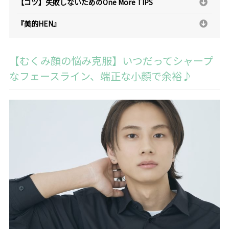
【コツ】失敗しないためのOne More TIPS
『美的HEN』
【むくみ顔の悩み克服】いつだってシャープ
なフェースライン、端正な小顔で余裕♪