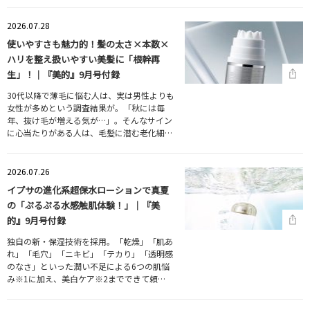
2026.07.28
使いやすさも魅力的！髪の太さ×本数×
ハリを整え扱いやすい美髪に「根幹再
生」！｜『美的』9月号付録
30代以降で薄毛に悩む人は、実は男性よりも
女性が多めという調査結果が。「秋には毎
年、抜け毛が増える気が…」。そんなサイン
に心当たりがある人は、毛髪に潜む老化細…
2026.07.26
イプサの進化系超保水ローションで真夏
の「ぷるぷる水感触肌体験！」｜『美
的』9月号付録
独自の新・保湿技術を採用。「乾燥」「肌あ
れ」「毛穴」「ニキビ」「テカり」「透明感
のなさ」といった潤い不足による6つの肌悩
み※1に加え、美白ケア※2までできて頼…