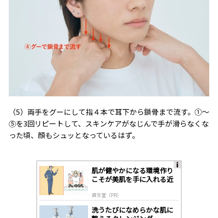
（5）両手をグーにして指４本で耳下から鎖骨まで流す。①〜
⑤を3回リピートして、スキンケアがなじんで手が滑らなくな
った頃、顔もシュッとなっているはず。
肌が健やかになる環境作り
A
こそが美肌を手に入れる近
ds
道
by
資生堂（PR）
lo
gl
洗うたびになめらかな肌に
y