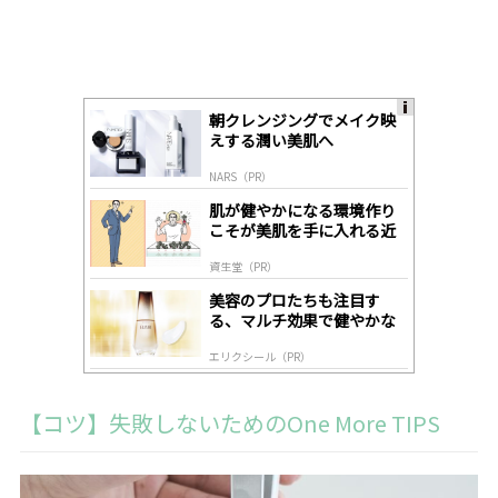
朝クレンジングでメイク映
A
えする潤い美肌へ
ds
by
NARS（PR）
lo
gl
肌が健やかになる環境作り
y
こそが美肌を手に入れる近
道
資生堂（PR）
美容のプロたちも注目す
る、マルチ効果で健やかな
肌へ導く高機能美容液
エリクシール（PR）
【コツ】失敗しないためのOne More TIPS