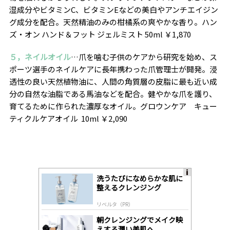
湿成分やビタミンC、ビタミンEなどの美白やアンチエイジン
グ成分を配合。天然精油のみの柑橘系の爽やかな香り。ハン
ズ・オン ハンド＆フット ジェルミスト 50ml ￥1,870
５，ネイルオイル
…爪を噛む子供のケアから研究を始め、ス
ポーツ選手のネイルケアに長年携わった爪管理士が開発。浸
透性の良い天然植物油に、人間の角質層の皮脂に最も近い成
分の自然な油脂である馬油などを配合。健やかな爪を護り、
育てるために作られた濃厚なオイル。グロウンケア キュー
ティクルケアオイル 10ml ￥2,090
洗うたびになめらかな肌に
A
整えるクレンジング
ds
by
リベルタ（PR）
lo
gl
朝クレンジングでメイク映
y
えする潤い美肌へ