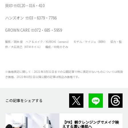
貝印 ☏0120・016・410
ハンズオン ☏03・6379・7766
GROWN CARE ☏
072・685・5959
撮影／岡本 俊 ヘア＆メイク／KUBOKI（aosora） モデル／ケイジュ（BBM） 協力・監
修／大石克己（KTMネイル） 構成／中尾のぞみ
※価格表記に関して：2021年3月31日までの公開記事で特に表記がないものについては税抜
き価格、2021年4月1日以降公開の記事は税込み価格です。
この記事をシェアする
【PR】朝クレンジングでメイク映
えする潤い美肌へ