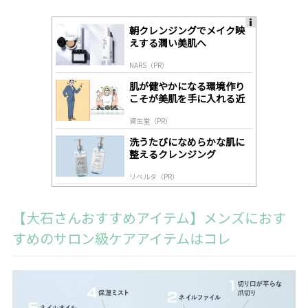
朝クレンジングでメイク映
A
えする潤い美肌へ
ds
by
NARS（PR）
lo
gl
肌が健やかになる環境作り
y
こそが美肌を手に入れる近
道
資生堂（PR）
洗うたびになめらかな肌に
整えるクレンジング
リベルタ（PR）
【大石さんおすすめアイテム】メンズにおす
すめのサロン級ケアアイテムはコレ