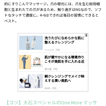
的にすりこんでマッサージ。爪の根元には、爪を生む総母細
胞と生まれたての爪があるため、触り過ぎはNGなので、ソフ
トなタッチで適度に。4~6はできれば毎日の習慣にできると
ベスト。
洗うたびになめらかな肌に
A
整えるクレンジング
ds
by
リベルタ（PR）
lo
gl
肌が健やかになる環境作り
y
こそが美肌を手に入れる近
道
資生堂（PR）
朝クレンジングでメイク映
えする潤い美肌へ
NARS（PR）
【コツ】大石スペシャルのOne More マッサ