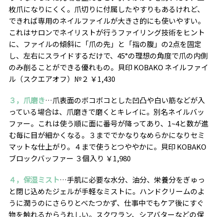
枚爪になりにくく。爪切りに付属したやすりもあるけれど、
できれば専用のネイルファイルが大きさ的にも使いやすい。
これはサロンでネイリストが行うファイリング技術をヒント
に、ファイルの傾斜に「爪の先」と「指の腹」の2点を固定
し、左右にスライドするだけで、
45°の理想の角度で爪の内側
のみ削ることができる優れもの。貝印 KOBAKO ネイルファイ
ル（スクエアオフ）№２ ￥1,430
３，爪磨き
…
爪表面のボコボコとした凹凸や白い筋などが入
っている場合は、爪磨きで磨くとキレイに
。別名ネイルバッ
ファー。これは使う順に面に番号が降ってあり、1~4と数が進
む毎に目が細かくなる。３まででかなりなめらかになりセミ
マットな仕上がり。４まで使うとつややかに。貝印 KOBAKO
ブロックバッファー ３個入り ￥1,980
４，保湿ミスト
…手肌に必要な水分、油分、栄養分をぎゅっ
と閉じ込めたジェルが手軽なミストに。ハンドクリームのよ
うに潤うのにさらりとべたつかず、仕事中でもケア後にすぐ
物を触れるからうれしい。スクワラン、シアバターなどの保