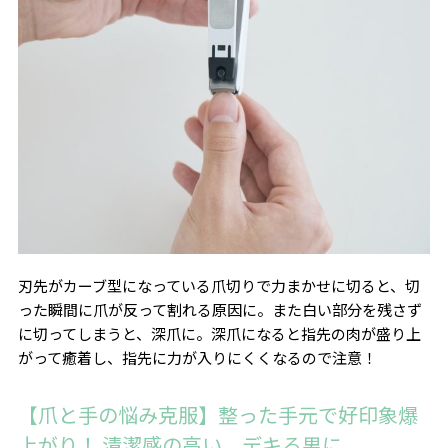
刃先がカーブ型になっている爪切りで力まかせに切ると、切
った瞬間に爪が反って割れる原因に。また白い部分を残さず
に切ってしまうと、深爪に。深爪になると指先の肉が盛り上
がって癒着し、指先に力が入りにくくなるので注意！
【爪と手の悩み克服】整った手元で
好印象爆
上がり！ 清潔感の高い、デキる男に。