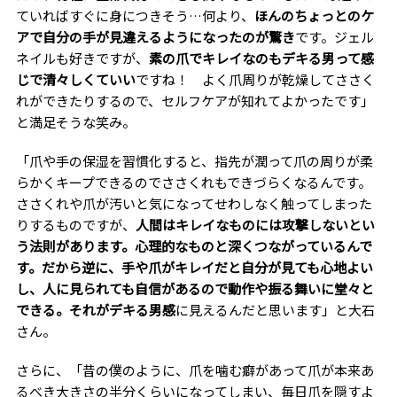
ていればすぐに身につきそう…何より、
ほんのちょっとのケ
アで自分の手が見違えるようになったのが驚き
です。ジェル
ネイルも好きですが、
素の爪でキレイなのもデキる男って感
じで清々しくていい
ですね！ よく爪周りが乾燥してささく
れができたりするので、セルフケアが知れてよかったです」
と満足そうな笑み。
「爪や手の保湿を習慣化すると、指先が潤って爪の周りが柔
らかくキープできるのでささくれもできづらくなるんです。
ささくれや爪が汚いと気になってせわしなく触ってしまった
りするものですが、
人間はキレイなものには攻撃しないとい
う法則があります。心理的なものと深くつながっているんで
す。だから逆に、手や爪がキレイだと自分が見ても心地よい
し、人に見られても自信があるので動作や振る舞いに堂々と
できる。それがデキる男感
に見えるんだと思います」と大石
さん。
さらに、「昔の僕のように、爪を噛む癖があって爪が本来あ
るべき大きさの半分くらいになってしまい、毎日爪を隠すよ