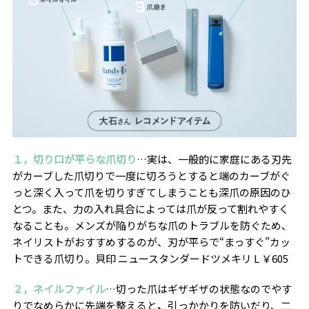
１，切り口が平らな爪切り
…
実は、一般的に家庭にある刃先
がカーブした爪切りで一度に切ろうとすると端のカーブがぐ
っと深く入って爪を切りすぎてしまうことも深爪の原因のひ
とつ。また、力の入れ具合によっては爪が反って割れやすく
なることも。メンズが陥りがちな爪のトラブルを防ぐため、
ネイリストがおすすめするのが、刃が平らで“まっすぐ”カッ
トできる爪切り。貝印 ニュースタンダードツメキリ L ￥605
２，ネイルファイル
…
切った爪はギザギザの状態なのでやす
りでなめらかに先端を整えると
、
引っかかりを防いだり、二