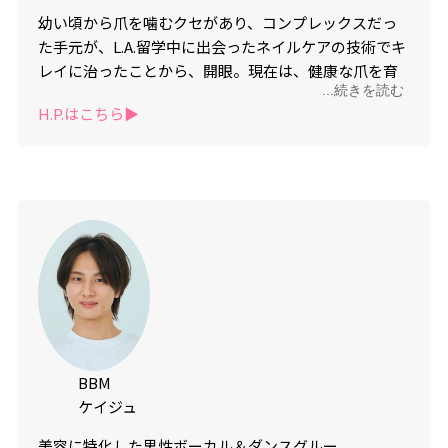
幼い頃から爪を噛むクセがあり、コンプレックスだっ
た手元が、L.A.留学中に出会ったネイルケアの技術でキ
レイに治ったことから、開眼。現在は、
健康な爪を育
...続きを読む
てながら爪を美しくすることをモットーに、
代々木上
H.P.はこちら▶︎
原で完全個室のネイルサロンを経営。メンズも落ち着
いて施術を受けられるプライベートな空間で、数々の
資格や受賞歴もある程、高いこだわりと技術のネイル
ケアとシンプルなカラー（ワンカラー〜グラデまで）
を提供する。
KTM NAIL
住所●
東京都渋谷区西原3-11-8 NODE
UEHARA204
BBM
ケイジュ
美容に特化した男性ボーカル＆ダンスグルー