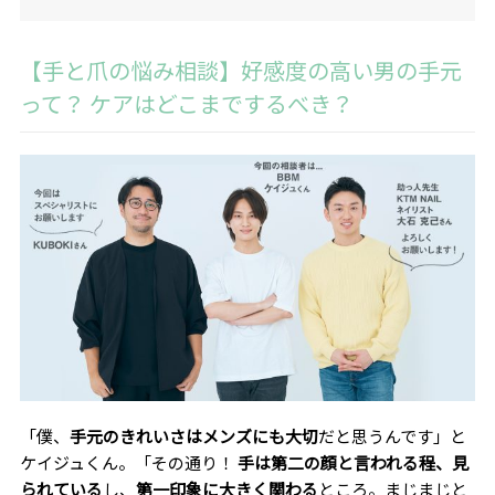
【手と爪の悩み相談】好感度の高い男の手元
って？ ケアはどこまでするべき？
「僕、
手元のきれいさはメンズにも大切
だと思うんです」と
ケイジュくん。「その通り！
手は第二の顔と言われる程、見
られている
し、
第一印象に大きく関わる
ところ。まじまじと