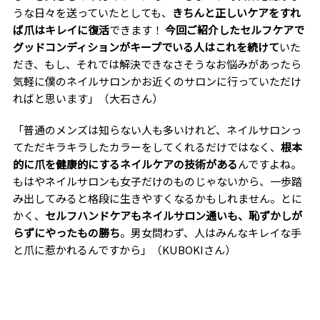
うな日々を送っていたとしても、
きちんと正しいケアをすれ
ば爪はキレイに復活
できます！
今回ご紹介したセルフケアで
グッドコンディションがキープでいる人はこれを続けて
いた
だき、もし、それでは解決できなさそうなお悩みがあったら
気軽に僕のネイルサロンかお近くのサロンに行っていただけ
ればと思います」（大石さん）
「普通のメンズは知らない人も多いけれど、ネイルサロンっ
てただキラキラしたカラーをしてくれるだけではなく、
根本
的に爪を健康的にするネイルケアの技術がある
んですよね。
もはやネイルサロンも女子だけのものじゃないから、一歩踏
み出してみると格段に生きやすくなるかもしれません。とに
かく、
セルフハンドケアもネイルサロン通いも、恥ずかしが
らずにやったもの勝ち
。男女問わず、人はみんなキレイな手
と爪に惹かれるんですから」（KUBOKIさん）