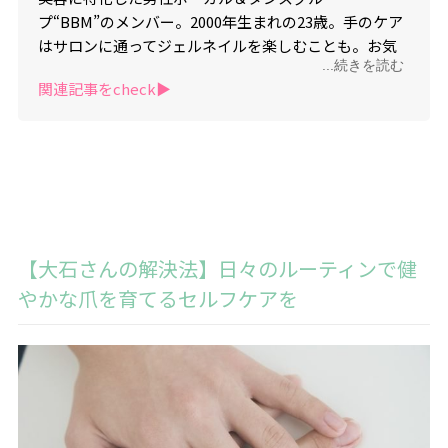
プ“BBM”のメンバー。2000年生まれの23歳。手のケア
はサロンに通ってジェルネイルを楽しむことも。お気
...続きを読む
に入りのカラー＆アートのネイルはインスタでも見れ
関連記事をcheck▶︎
る。自身も美容動画を発信中。insta @keiju.00
BBM2ndデジタルシングル「Special Colors / Falling」
配信中
【大石さんの解決法】日々のルーティンで健
やかな爪を育てるセルフケアを