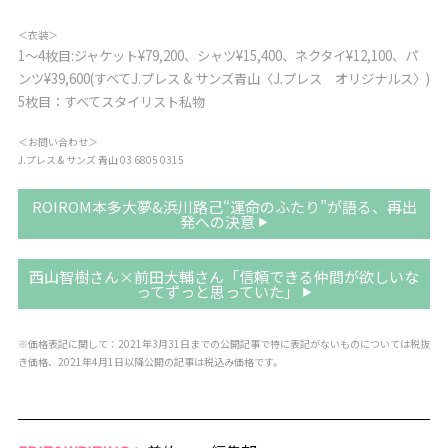
＜衣装＞
1〜4枚目:ジャケット¥79,200、シャツ¥15,400、ネクタイ¥12,100、パ
ンツ¥39,600(すべてJ.プレス & サンズ青山〈J.プレス オリジナルス〉)
5枚目：すべてスタイリスト私物
＜お問い合わせ＞
J.プレス & サンズ 青山 03 6805 0315
ROIROM本多大夢&浜川路己“運命のふたり”が語る、再出
発への決意
西山智樹さん×前田大輔さん「信頼できる仲間が欲しいな
ってずっと思っていた」
※価格表記に関して：2021年3月31日までの公開記事で特に表記がないものについては税抜
き価格、2021年4月1日以降公開の記事は税込み価格です。