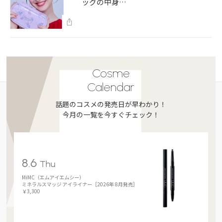
ッグの中身…
Cosme
Calendar
話題のコスメの発売日が早わかり！
今月の一覧を今すぐチェック！
8.6
Thu
MiMC（エムアイエムシー）
ミネラルスマッジ アイライナー［2026年 8月発売］
￥3,300