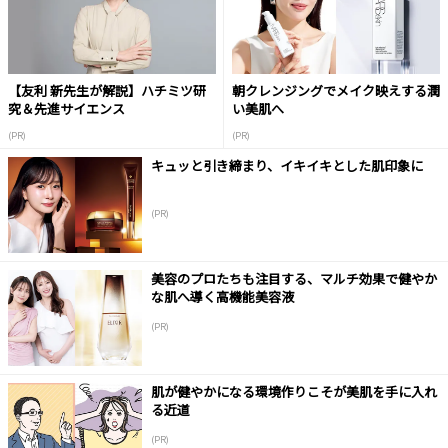
【友利 新先生が解説】ハチミツ研
朝クレンジングでメイク映えする潤
究＆先進サイエンス
い美肌へ
(PR)
(PR)
キュッと引き締まり、イキイキとした肌印象に
(PR)
美容のプロたちも注目する、マルチ効果で健やか
な肌へ導く高機能美容液
(PR)
肌が健やかになる環境作りこそが美肌を手に入れ
る近道
(PR)