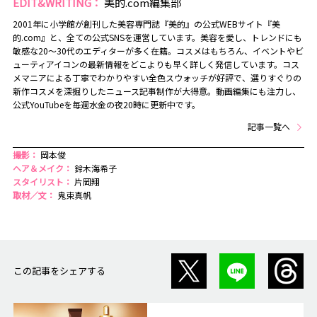
EDIT&WRITING：
美的.com編集部
2001年に小学館が創刊した美容専門誌『美的』の公式WEBサイト『美
的.com』と、全ての公式SNSを運営しています。美容を愛し、トレンドにも
敏感な20～30代のエディターが多く在籍。コスメはもちろん、イベントやビ
ューティアイコンの最新情報をどこよりも早く詳しく発信しています。コス
メマニアによる丁寧でわかりやすい全色スウォッチが好評で、選りすぐりの
新作コスメを深掘りしたニュース記事制作が大得意。動画編集にも注力し、
公式YouTubeを毎週水金の夜20時に更新中です。
記事一覧へ
撮影：
岡本俊
ヘア＆メイク：
鈴木海希子
スタイリスト：
片岡翔
取材／文：
鬼束真帆
この記事をシェアする