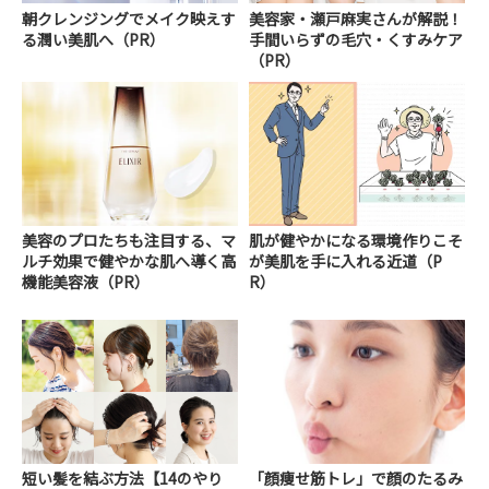
朝クレンジングでメイク映えす
美容家・瀬戸麻実さんが解説！
る潤い美肌へ（PR）
手間いらずの毛穴・くすみケア
（PR）
美容のプロたちも注目する、マ
肌が健やかになる環境作りこそ
ルチ効果で健やかな肌へ導く高
が美肌を手に入れる近道（P
機能美容液（PR）
R）
短い髪を結ぶ方法【14のやり
「顔痩せ筋トレ」で顔のたるみ