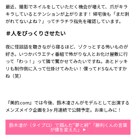
最近、撮影でネイルをしていただく機会が増えて、爪がキラ
キラしているとテンションが上がります！ 帰宅後も「まだ剥
がれてないよね？」ってチラチラ指先を確認しています。
＃人をびっくりさせたい
夜に怪談話を聴きながら寝るほど、ゾクっとする怖いものが
好き。いつかバラエティ番組で怖がりな人とお化け屋敷に行
って「わっ！」って隣で驚かせてみたいですね。あとドッキ
リも制作側に入って仕掛けてみたい！ 僕ってドSなんですか
ね（笑）
『美的.com』では今後、鈴木凌さんがモデルとして出演する
メンズメイク企画を3ヶ月連続で公開予定。お楽しみに！
鈴木凌が〈タイプロ〉で掴んだ“夢と絆”「勝利くんの言葉
が僕を変えた」