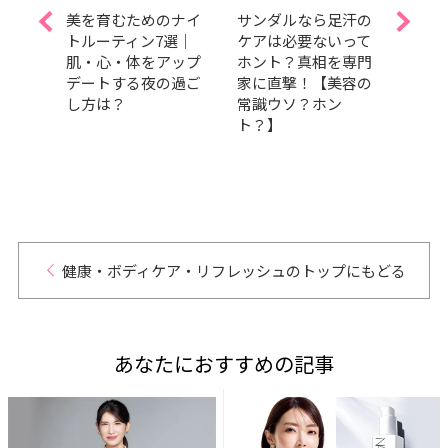
偏愛サ
美を育むためのナイ
サンダルなら足汗の
今日
透明
トルーティン7選｜
ケアは必要ないって
血糖
ため
肌・心・体をアップ
ホント？真相を専門
【睡
？
デートする夜の過ご
家に直撃！【美容の
の理
し方は？
常識ウソ？ホン
デト
ト？】
健康・ボディケア・リフレッシュのトップにもどる
あなたにおすすめの記事