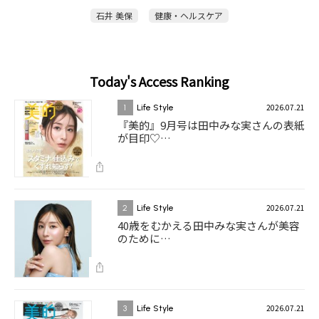
石井 美保
健康・ヘルスケア
Today's Access Ranking
2026.07.21
1
Life Style
『美的』9月号は田中みな実さんの表紙
が目印♡…
2026.07.21
2
Life Style
40歳をむかえる田中みな実さんが美容
のために…
2026.07.21
3
Life Style