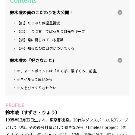
Contents
鈴木凌の美のこだわりを大公開！
・【肌】たっぷり保湿重視派
・【目】「まつ育」でぱっちり目元をキープ
・【姿】常に見られている意識
・【声】知るたびに自信がついてくる
鈴木凌の「好きなこと」
・＃チャームポイントは「えくぼ、涙ぼくろ、前歯」
・＃ネイルって良いかも
・＃人をびっくりさせたい
PROFILE
鈴木凌（すずき・りょう）
1998年12月22日生まれ、東京都出身。10代はダンスボーカルグループ
として活動。その後会社員として働きながら「timelesz project（タ
イプロ）」のオーディションに挑み、12名まで勝ち残る。現在はソロ