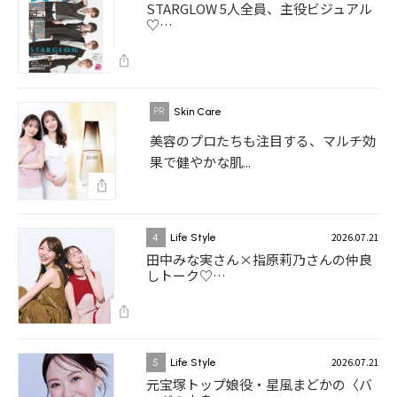
STARGLOW 5人全員、主役ビジュアル
♡…
Skin Care
美容のプロたちも注目する、マルチ効
果で健やかな肌...
2026.07.21
4
Life Style
田中みな実さん×指原莉乃さんの仲良
しトーク♡…
2026.07.21
5
Life Style
元宝塚トップ娘役・星風まどかの〈バ