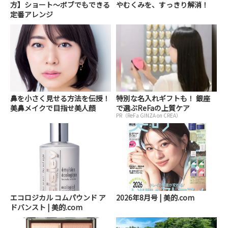
方】ショート～ボブでもできる
やむくみを、すっきり解消！
定番アレンジ
鼻を小さく見せる方法を伝授！
特別な名入れギフトも！ 銀座
美鼻メイクで目指せ美人顔
で選ぶReFaの上質ケア
PR（ReFa GINZA on CREA）
エコロジカル コムパウンド ア
2026年8月号 | 美的.com
ドバンスト | 美的.com