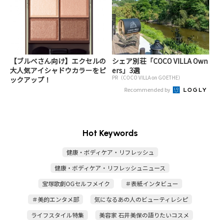
【ブルベさん向け】エクセルの
シェア別荘「COCO VILLA Own
大人気アイシャドウカラーをピ
ers」3選
PR（COCO VILLA on GOETHE）
ックアップ！
Recommended by
Hot Keywords
健康・ボディケア・リフレッシュ
健康・ボディケア・リフレッシュニュース
宝塚歌劇OGセルフメイク
＃表紙インタビュー
＃美的エンタメ部
気になるあの人のビューティレシピ
ライフスタイル特集
美容家 石井美保の語りたいコスメ