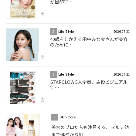
が目印♡…
2026.07.21
2
Life Style
40歳をむかえる田中みな実さんが美容
のために…
2026.07.21
3
Life Style
STARGLOW 5人全員、主役ビジュアル
♡…
Skin Care
美容のプロたちも注目する、マルチ効
果で健やかな肌...