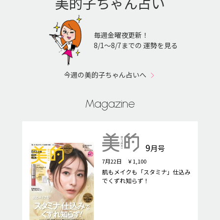
美的子ちゃん占い
毎週金曜夜更新！
8/1〜8/7までの 運勢を見る
今週の美的子ちゃん占いへ
Magazine
9
月号
7月22日 ￥1,100
肌もメイクも「スタミナ」仕込み
でくずれ知らず！