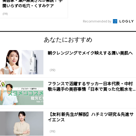
美容家・瀬戸麻実さんが解説！ 手
間いらずの毛穴・くすみケア
(PR)
Recommended by
あなたにおすすめ
朝クレンジングでメイク映えする潤い美肌へ
（PR）
フランスで活躍するサッカー日本代表・中村
敬斗選手の美容事情「日本で買った化粧水を...
【友利 新先生が解説】ハチミツ研究＆先進サ
イエンス
（PR）