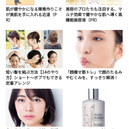
肌が健やかになる環境作りこそ
美容のプロたちも注目する、マ
が美肌を手に入れる近道（P
ルチ効果で健やかな肌へ導く高
R）
機能美容液（PR）
短い髪を結ぶ方法【14のやり
「顔痩せ筋トレ」で顔のたるみ
方】ショート～ボブでもできる
やむくみを、すっきり解消！
定番アレンジ