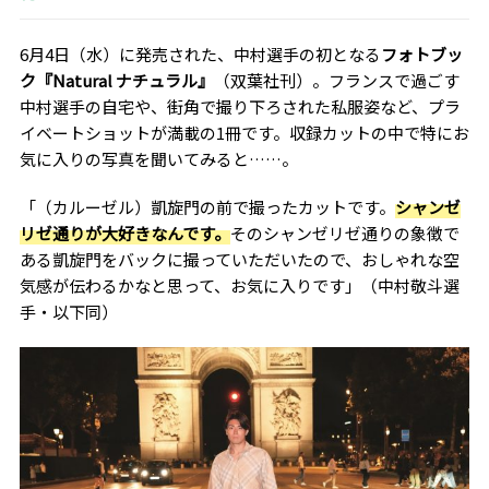
となる２ケタ得点を記録。（
2025
年４月
17
現在、日本
代表Ａマッチ
18
試合８得点、今季リーグ戦
11
ゴー
6月4日（水）に発売された、中村選手の初となる
フォトブッ
ル）。
ク『Natural ナチュラル』
（双葉社刊）。フランスで過ごす
中村選手の自宅や、街角で撮り下ろされた私服姿など、プラ
イベートショットが満載の1冊です。収録カットの中で特にお
気に入りの写真を聞いてみると……。
「（カルーゼル）凱旋門の前で撮ったカットです。
シャンゼ
リゼ通りが大好きなんです。
そのシャンゼリゼ通りの象徴で
ある凱旋門をバックに撮っていただいたので、おしゃれな空
気感が伝わるかなと思って、お気に入りです」（中村敬斗選
手・以下同）