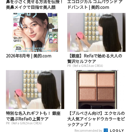
鼻を小さく見せる方法を伝授！
エコロジカル コムパウンド ア
美鼻メイクで目指せ美人顔
ドバンスト | 美的.com
2026年8月号 | 美的.com
【銀座】ReFaで始める大人の
贅沢セルフケア
PR（ReFa GINZA on CREA）
特別な名入れギフトも！ 銀座
【ブルベさん向け】エクセルの
で選ぶReFaの上質ケア
大人気アイシャドウカラーをピ
PR（ReFa GINZA on CREA）
ックアップ！
Recommended by