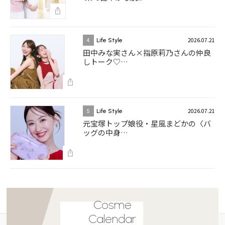
2026.07.21
4
Life Style
田中みな実さん×指原莉乃さんの仲良
しトーク♡…
2026.07.21
5
Life Style
元宝塚トップ娘役・星風まどかの〈バ
ッグの中身…
Cosme
Calendar