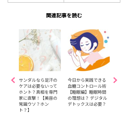
関連記事を読む
役・
サンダルなら足汗の
今日から実践できる
中川
バッ
ケアは必要ないって
血糖コントロール術
レス
公
ホント？真相を専門
【睡眠編】睡眠時間
中身
コス
家に直撃！【美容の
の理想は？ デジタル
アイ
iano
常識ウソ？ホン
デトックスは必要？
ーチ
せ【後
ト？】