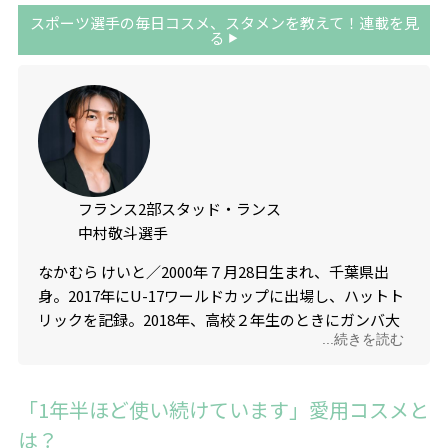
スポーツ選手の毎日コスメ、スタメンを教えて！連載を見
る
フランス2部スタッド・ランス
中村敬斗選手
なかむら けいと／
2000
年７月
28
日生まれ、千葉県出
身。
2017
年に
U-17
ワールドカップに出場し、ハットト
リックを記録。
2018
年、高校２年生のときにガンバ大
...続きを読む
阪に入団。
2019
年以降、ヨーロッパ各国の強豪クラブ
でプレーし、
2023
年３月、日本代表に初選出。同年に
現在所属するフランス１部（当時）スタッド・ランス
「1年半ほど使い続けています」愛用コスメと
へ移籍。翌年
10
月、欧州５大リーグで日本人初となる
は？
５試合連続ゴール。続けて、フランス１部で日本人初