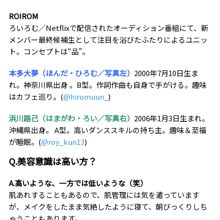
ROIROM
ろいろむ／Netflixで配信されたオーディション番組にて、新
メンバー最終候補生として注目を浴びたふたりによるユニッ
ト。コンセプトは“品”。
本多大夢（ほんだ・ひろむ／写真左）
2000年7月10日生ま
れ。
神奈川県出身 。B型。作詞作曲も自身で手がける。趣味
はカフェ巡り。(
@hiromuun_
)
浜川路己（はまがわ・ろい／写真右）
2006年1月3日生まれ。
沖縄県出身。 A型。高いダンススキルの持ち主。趣味＆至福
が睡眠。(
@roy_kun13
)
Q.美容意識は高い方？
A.高いような、一方では低いような（笑）
肌あれすることもあるので、肌管理には気を遣っています
が、メイクをしたまま気絶したように寝て、朝びっくりしち
ゃうこともあります。