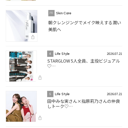
Skin Care
朝クレンジングでメイク映えする潤い
美肌へ
2026.07.21
4
Life Style
STARGLOW 5人全員、主役ビジュアル
♡…
2026.07.21
5
Life Style
田中みな実さん×指原莉乃さんの仲良
しトーク♡…