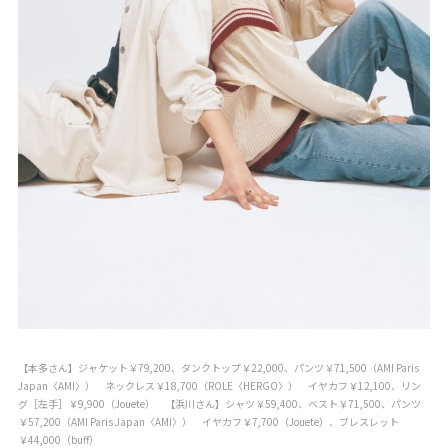
【本多さん】ジャケット￥79,200、タンクトップ￥22,000、パンツ￥71,500（AMI Paris
Japan〈AMI〉） ネックレス￥18,700（ROLE〈HERGO〉） イヤカフ￥12,100、リン
グ［左手］￥9,900（Jouete） 【浜川さん】シャツ￥59,400、ベスト￥71,500、パンツ
￥57,200（AMI Paris Japan〈AMI〉） イヤカフ￥7,700（Jouete）、ブレスレット
￥44,000（buff）