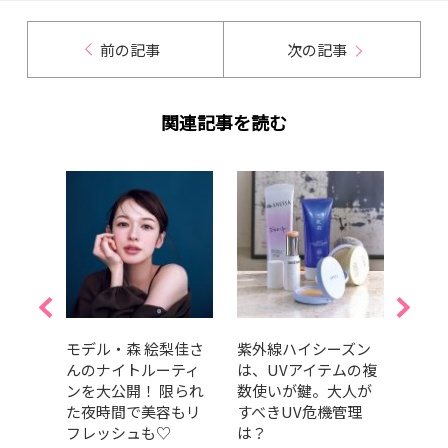
前の記事
次の記事
関連記事を読む
0歳。
モデル・森 絵梨佳さ
紫外線ハイシーズン
目の
課題
んのナイトルーティ
は、UVアイテムの複
てい
ンを大公開！ 限られ
数使いが鍵。大人が
必要
た夜時間で美容もリ
すべきUV危機管理
の取
フレッシュも♡
は？