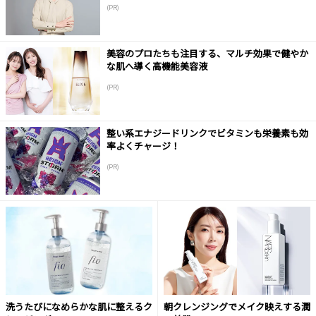
(PR)
美容のプロたちも注目する、マルチ効果で健やか
な肌へ導く高機能美容液
(PR)
整い系エナジードリンクでビタミンも栄養素も効
率よくチャージ！
(PR)
洗うたびになめらかな肌に整えるク
朝クレンジングでメイク映えする潤