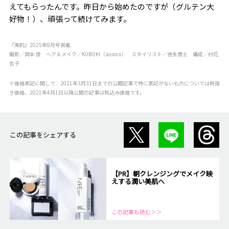
えてもらったんです。昨日から始めたのですが（グルテン大
好物！）、頑張って続けてみます。
『美的』2025年8月号掲載
撮影／岡本 俊 ヘア＆メイク／KUBOKI（aosora） スタイリスト／徳永貴士 構成／村花
杏子
※価格表記に関して：2021年3月31日までの公開記事で特に表記がないものについては税抜
き価格、2021年4月1日以降公開の記事は税込み価格です。
この記事をシェアする
【PR】朝クレンジングでメイク映
えする潤い美肌へ
この記事も読む＞＞