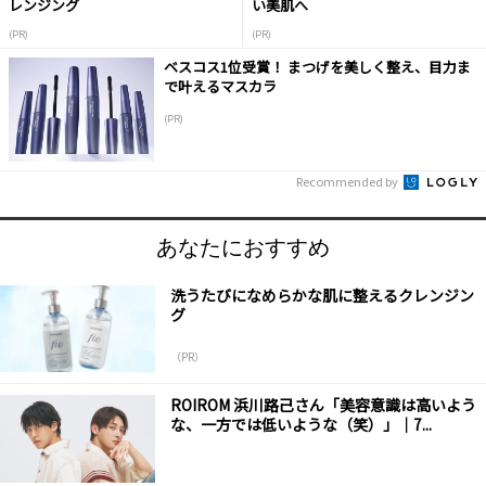
レンジング
い美肌へ
(PR)
(PR)
ベスコス1位受賞！ まつげを美しく整え、目力ま
で叶えるマスカラ
(PR)
Recommended by
あなたにおすすめ
洗うたびになめらかな肌に整えるクレンジン
グ
（PR）
ROIROM 浜川路己さん「美容意識は高いよう
な、一方では低いような（笑）」｜7...