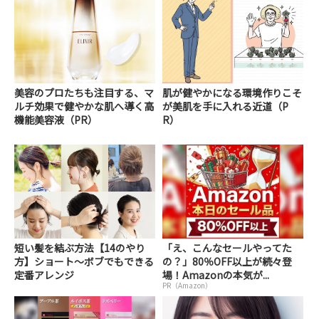
美容のプロたちも注目する、マ
肌が健やかになる環境作りこそ
ルチ効果で健やかな肌へ導く高
が美肌を手に入れる近道（P
機能美容液（PR）
R）
短い髪を結ぶ方法【14のやり
「え、こんなセールやってた
方】ショート～ボブでもできる
の？」80％OFF以上が続々登
定番アレンジ
場！Amazonの本気が...
PR（Amazon）