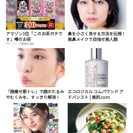
アマゾン1位「このお茶ガチで
鼻を小さく見せる方法を伝授！
す」噂のお茶
美鼻メイクで目指せ美人顔
PR（ハーブ健康本舗）
「顔痩せ筋トレ」で顔のたるみ
エコロジカル コムパウンド ア
やむくみを、すっきり解消！
ドバンスト | 美的.com