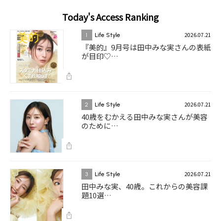
Today's Access Ranking
2026.07.21
1
Life Style
『美的』9月号は田中みな実さんの表紙
が目印♡…
2026.07.21
2
Life Style
40歳をむかえる田中みな実さんが美容
のために…
2026.07.21
3
Life Style
田中みな実、40歳。これからの美容課
題10選…