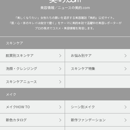
美容情報／ニュースの美的.com
「美しくなりたい」女性たちの願いを追求する美容雑誌『美的』公式サイト。
「肌・心・体のキレイは自分で磨く」をテーマに美的本誌で活躍中の美容レポーターが
プロの視点でコスメ・美容情報を発信します。
スキンケア
肌質別スキンケア
お悩み別ケア
洗顔・クレンジング
スキンケア特集
スキンケアニュース
メイク
メイクHOW TO
シーン別メイク
新色カタログ
新作ファンデーション