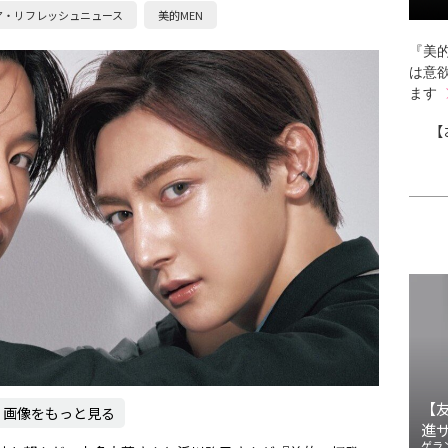
ア・リフレッシュニュース
美的MEN
『美的
は意
ます
【
【
画像をもっと見る
進
ゲラ