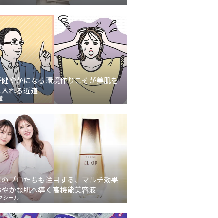
が健やかになる環境作りこそが美肌を
に入れる近道
堂
容のプロたちも注目する、マルチ効果
健やかな肌へ導く高機能美容液
クシール