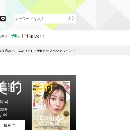
SDGs
ROIROMが『美的』初登場！「さらなる高みへ、ふたりで」｜美的HENスペシャルインタビュー
月号
22日
,100
最新号