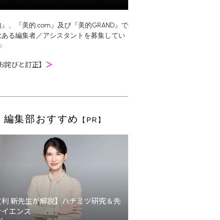
』、『美的.com』及び『美的GRAND』で
欲ある編集者／アシスタントを募集してい
お詫びと訂正】
＞
編集部おすすめ
【PR】
友利 新先生が解説】ハチミツ研究＆先
サイエンス
ン