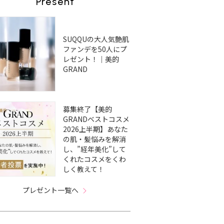
Present
SUQQUの大人気艶肌
ファンデを50人にプ
レゼント！｜美的
GRAND
募集終了【美的
GRANDベストコスメ
2026上半期】あなた
の肌・髪悩みを解消
し、”経年美化”して
くれたコスメをくわ
しく教えて！
プレゼント一覧へ