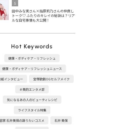
5
田中みな実さん×指原莉乃さんの仲良し
トーク♡ ふたりのキレイの秘訣は？リア
ルな自宅事情も大公開！
Hot Keywords
健康・ボディケア・リフレッシュ
健康・ボディケア・リフレッシュニュース
表紙インタビュー
宝塚歌劇OGセルフメイク
＃美的エンタメ部
気になるあの人のビューティレシピ
ライフスタイル特集
容家 石井美保の語りたいコスメ
石井 美保