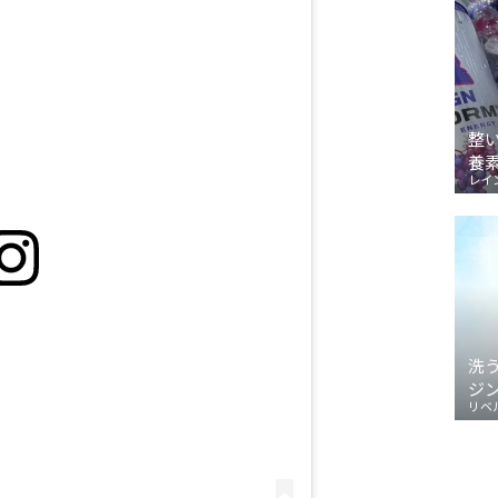
整
養
レイ
洗
ジ
リベ