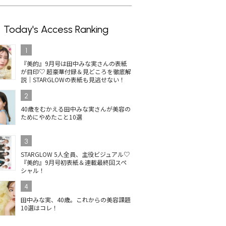
Today's Access Ranking
1
『美的』9月号は田中みな実さんの表紙
が目印♡ 超豪華付録＆見どころを徹底解
説｜STARGLOWの表紙も見逃せない！
2
40歳をむかえる田中みな実さんが美容の
ためにやめたこと10選
3
STARGLOW 5人全員、主役ビジュアル♡
『美的』9月号初表紙＆連載最終回スペ
シャル！
4
田中みな実、40歳。これからの美容課題
10選はコレ！