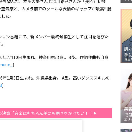
を待ち望んだ、本多大夢さんと浜川路己さんが『美的』初登
た空気感と、カメラ前でのクールな表情のギャップが最高!! 麗
ました。
ディション番組にて、新メンバー最終候補生として注目を浴びた
”。
肌
手
00年7月10日生まれ。
神奈川県出身 。B型。作詞作曲も自身
資生
muun_
)
06年1月3日生まれ。
沖縄県出身。 A型。高いダンススキルの
3
)
美
の決意「音楽はもちろん美にも磨きをかけたい！」
で
エリ