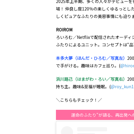
2025年上半期、多くの人々がデビュー
場！ 仲良し度120％の楽しくゆるっとし
しくピュアなふたりの美容事情にも迫り
ROIROM
ろいろむ／Netflixで配信されたオー
ふたりによるユニット。コンセプトは“品
本多大夢（ほんだ・ひろむ／写真左）
20
で手がける。趣味はカフェ巡り。(
@hiro
浜川路己（はまがわ・ろい／写真右）
20
持ち主。趣味&至福が睡眠。(
@roy_kun1
＼こちらもチェック！／
運命のふたり”が語る、再出発へ