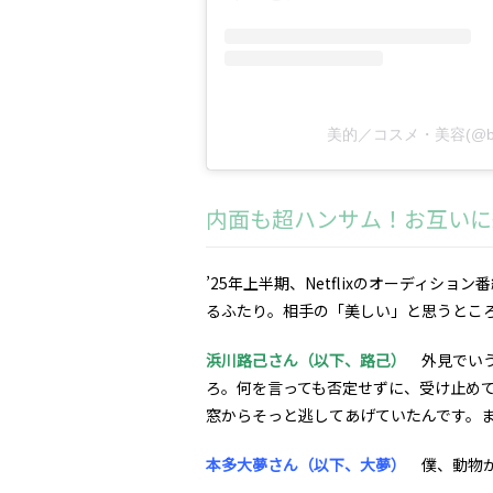
美的／コスメ・美容(@bi
内面も超ハンサム！お互いに
――’25年上半期、Netflixのオーディ
るふたり。相手の「美しい」と思うとこ
浜川路己さん（以下、路己）
外見でいう
ろ。何を言っても否定せずに、受け止め
窓からそっと逃してあげていたんです。
本多大夢さん（以下、大夢）
僕、動物が