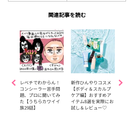
関連記事を読む
Aぇ!
レベチでわからん！
新作ひんやりコスメ
夏を
島如恵
コンシーラー苦手問
【ボディ＆スカルプ
しっ
題、プロに聞いてみ
ケア編】おすすめア
暑さ
スドラ
た【うちらカワイイ
イテム8選を実際にお
容持
t
族29話】
試し＆レビュー♡
つの
演！【試