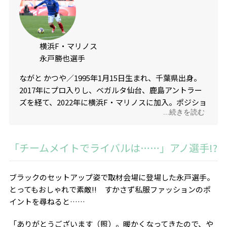
横浜F・マリノス
永戸勝也選手
ながと かつや／
1995
年
1
月
15
日生まれ、千葉県出身。
2017
年にプロ入りし、ベガルタ仙台、鹿島アントラー
ズを経て、
2022
年に横浜F・マリノスに加入。ポジショ
...続きを読む
ンは左サイドバック、利き足は左足。初の
J
リーグ優秀
選手賞に輝いた
2022
年は、クラブを
J1リーグ
優勝に導
く活躍を見せた。高精度なプレースキックに定評があ
「チームメイトでライバルは……」アノ選手!?
る。
ブラックのセットアップ姿で取材会場に登場した永戸選手。
とってもおしゃれで素敵
!!
すかさず私服ファッションのポ
イントを尋ねると……
「ありがとうございます（照）。暖かくなってきたので、や