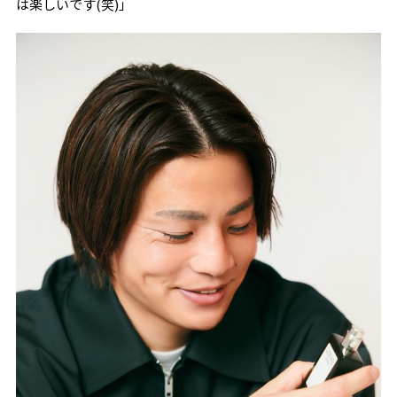
は楽しいです
(
笑
)
」