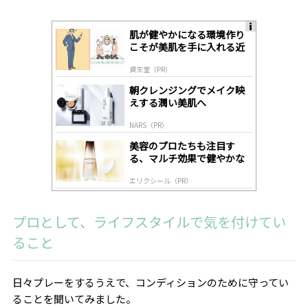
肌が健やかになる環境作り
A
こそが美肌を手に入れる近
ds
道
by
資生堂（PR）
lo
gl
朝クレンジングでメイク映
y
えする潤い美肌へ
NARS（PR）
美容のプロたちも注目す
る、マルチ効果で健やかな
肌へ導く高機能美容液
エリクシール（PR）
プロとして、ライフスタイルで気を付けてい
ること
日々プレーをするうえで、コンディションのために守ってい
ることを聞いてみました。