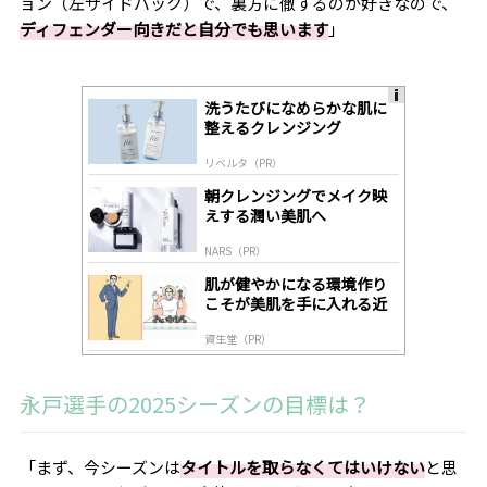
ョン（左サイドバック）で、裏方に徹するのが好きなので、
ディフェンダー向きだと自分でも思います
」
洗うたびになめらかな肌に
A
整えるクレンジング
ds
by
リベルタ（PR）
lo
gl
朝クレンジングでメイク映
y
えする潤い美肌へ
NARS（PR）
肌が健やかになる環境作り
こそが美肌を手に入れる近
道
資生堂（PR）
永戸選手の2025
シーズンの目標は？
「まず、今シーズンは
タイトルを取らなくてはいけない
と思