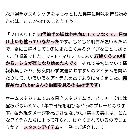
永戸選手がスキンケアをはじめとした美容に興味を持ち始め
たのは、ここ
2
～
3
年のことだそう。
「プロ入りした
20
代前半の頃は何も気にしていなくて、日焼
け止めも塗っていなかった
です。もともと肌質が強いみたい
で、夏に日焼けしても冬にまた白く戻るタイプなこともあっ
て、無頓着でした。でもF・マリノスに来た
27歳くらいの頃
から、シミが気になり始めたんです
。それで美容について情
報収集したり、男女問わず友達におすすめのアイテムを聞い
たりして、いろいろなアイテムを試すようになりました。
美
容系YouTuberさんの動画を見るのも好きです
」
ホームスタジアムである日産スタジアムは、ピッチ上空には
屋根がないため、
1
年中日光を浴びながらのプレーとなりま
す。紫外線ダメージを感じさせない永戸選手の美肌は、どん
なアイテムたちによって守られ、はぐくまれているのでしょ
うか？
スタメンアイテム
を一挙にご紹介します。