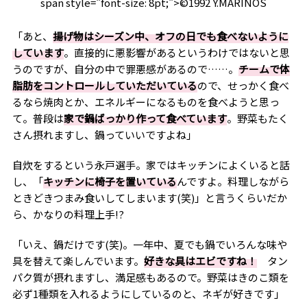
span style="font-size: 8pt;">©1992 Y.MARINOS
「あと、
揚げ物はシーズン中、オフの日でも食べないように
しています
。直接的に悪影響があるというわけではないと思
うのですが、自分の中で罪悪感があるので……。
チームで体
脂肪をコントロールしていただいている
ので、せっかく食べ
るなら焼肉とか、エネルギーになるものを食べようと思っ
て。普段は
家で鍋ばっかり作って食べています
。野菜もたく
さん摂れますし、鍋っていいですよね」
自炊をするという永戸選手。家ではキッチンによくいると話
し、「
キッチンに椅子を置いている
んですよ。料理しながら
ときどきつまみ食いしてしまいます
(
笑
)
」と言うくらいだか
ら、かなりの料理上手
!?
「いえ、鍋だけです
(
笑
)
。一年中、夏でも鍋でいろんな味や
具を替えて楽しんでいます。
好きな具はエビですね！
タン
パク質が摂れますし、満足感もあるので。野菜はきのこ類を
必ず
1
種類を入れるようにしているのと、ネギが好きです」