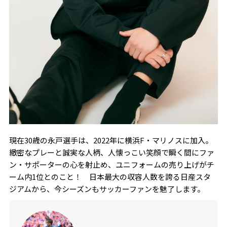
現在
30
歳の永戸選手は、
2022
年に横浜
F
・マリノスに加入。
緻密なプレーと誠実な人柄、人懐っこい笑顔で瞬く間にファ
ン・サポーターの心を射止め、ユニフォームの売り上げがチ
ーム内
1
位とのこと！ 日本最大の収容人数を誇る日産スタ
ジアムから、今シーズンもサッカーファンを魅了します。