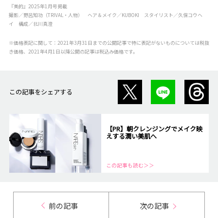
『美的』2025年1月号掲載
撮影／野呂知功（TRIVAL・人物） ヘア＆メイク／KUBOKI スタイリスト／久保コウヘ
イ 構成／北川真澄
※価格表記に関して：2021年3月31日までの公開記事で特に表記がないものについては税抜
き価格、2021年4月1日以降公開の記事は税込み価格です。
この記事をシェアする
【PR】朝クレンジングでメイク映
えする潤い美肌へ
この記事も読む＞＞
前の記事
次の記事