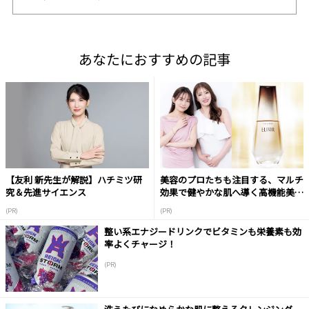
あなたにおすすめの記事
【友利 新先生が解説】ハチミツ研
美容のプロたちも注目する、マルチ
究＆先進サイエンス
効果で健やかな肌へ導く高機能美容
液
(PR)
(PR)
整い系エナジードリンクでビタミンも栄養素も効
率よくチャージ！
(PR)