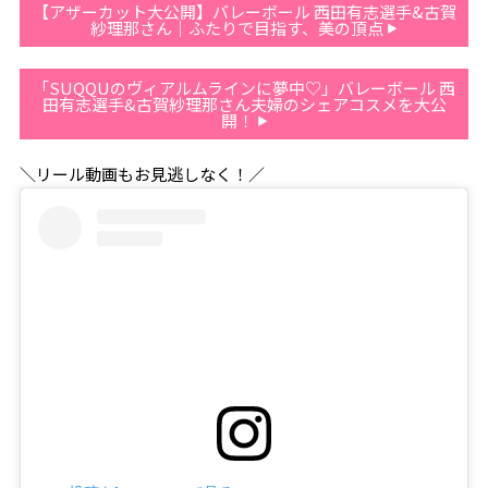
【アザーカット大公開】バレーボール 西田有志選手&古賀
紗理那さん｜ふたりで目指す、美の頂点
「SUQQUのヴィアルムラインに夢中♡」バレーボール 西
田有志選手&古賀紗理那さん夫婦のシェアコスメを大公
開！
＼リール動画もお見逃しなく！／