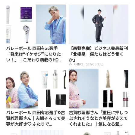
バレーボール 西田有志選手
【西野亮廣】ビジネス書最新刊
「将来は“イケオジ”になりた
『北極星 僕たちはどう働く
い！」｜こだわり満載のHO...
か』
PR（FINCHI on GOETHE）
バレーボール 西田有志選手&古
古賀紗理那さん「重圧に押しつ
賀紗理那さん｜夫婦そろって美
ぶされそうなとき美容が支えて
容が大好き♡ ふたりで...
くれました」｜気になる愛...