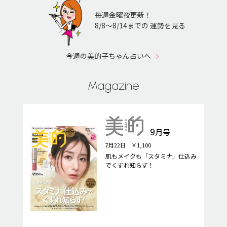
毎週金曜夜更新！
8/8〜8/14までの 運勢を見る
今週の美的子ちゃん占いへ
Magazine
9
月号
7月22日 ￥1,100
肌もメイクも「スタミナ」仕込み
でくずれ知らず！