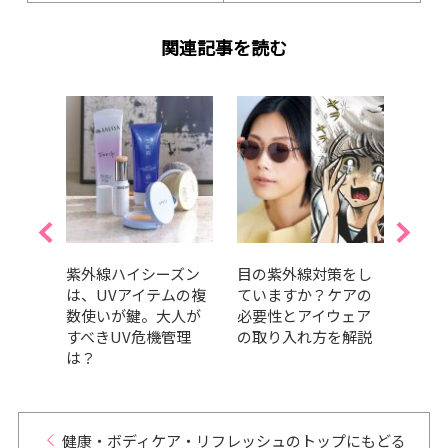
関連記事を読む
これか
紫外線ハイシーズン
目の紫外線対策をし
『美
地
は、UVアイテムの複
ていますか？ケアの
バサ
人にス
数使いが鍵。大人が
必要性とアイウェア
さん
ビュ
すべきUV危機管理
の取り入れ方を解説
ーポ
は？
見！
健康・ボディケア・リフレッシュのトップにもどる