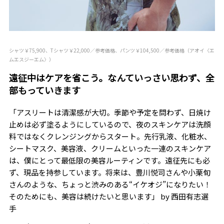
シャツ￥75,900、Tシャツ￥22,000／参考価格、パンツ￥104,500／参考価格（アオイ〈エ
ムエスジーエム〉）
遠征中はケアを省こう。なんていっさい思わず、全
部もっていきます
「アスリートは清潔感が大切。季節や予定を問わず、日焼け
止めは必ず塗るようにしているので、夜のスキンケアは洗顔
料ではなくクレンジングからスタート。先行乳液、化粧水、
シートマスク、美容液、クリームといった一連のスキンケア
は、僕にとって最低限の美容ルーティンです。遠征先にも必
ず、現品を持参しています。将来は、豊川悦司さんや小栗旬
さんのような、ちょっと渋みのある“イケオジ”になりたい！
そのためにも、美容は続けたいと思います」――― by 西田有志選
手