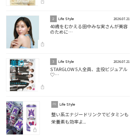
2026.07.21
2
Life Style
40歳をむかえる田中みな実さんが美容
のために…
2026.07.21
3
Life Style
STARGLOW 5人全員、主役ビジュアル
♡…
Life Style
整い系エナジードリンクでビタミンも
栄養素も効率よ...