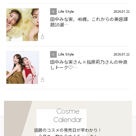
2026.07.21
4
Life Style
田中みな実、40歳。これからの美容課
題10選…
2026.07.21
5
Life Style
田中みな実さん×指原莉乃さんの仲良
しトーク♡…
Cosme
Calendar
話題のコスメの発売日が早わかり！