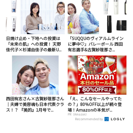
日焼け止め・下地への投資は
「SUQQUのヴィアルムライン
「未来の肌」への投資！ 天野
に夢中♡」バレーボール 西田
佳代子×杉浦由佳子の最新U...
有志選手&古賀紗理那さ...
西田有志さん×古賀紗理那さん
「え、こんなセールやってた
｜夫婦で美容魂も日本代表クラ
の？」80％OFF以上が続々登
ス！？ 『美的』1月号で...
場！Amazonの本気が...
PR（Amazon）
Recommended by