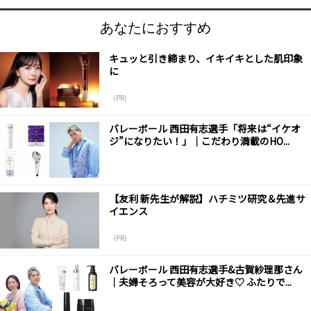
あなたにおすすめ
キュッと引き締まり、イキイキとした肌印象
に
（PR）
バレーボール 西田有志選手「将来は“イケオ
ジ”になりたい！」｜こだわり満載のHO...
【友利 新先生が解説】ハチミツ研究＆先進サ
イエンス
（PR）
バレーボール 西田有志選手&古賀紗理那さん
｜夫婦そろって美容が大好き♡ ふたりで...