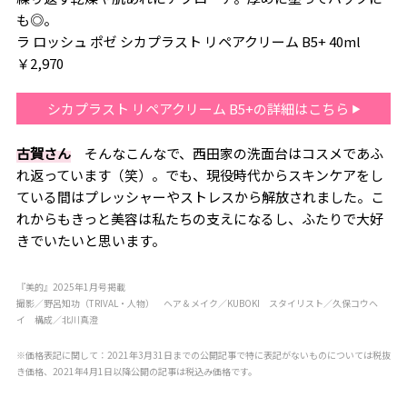
も◎。
ラ ロッシュ ポゼ シカプラスト リペアクリーム B5+ 40ml
￥2,970
シカプラスト リペアクリーム B5+の詳細はこちら
古賀さん
そんなこんなで、西田家の洗面台はコスメであふ
れ返っています（笑）。でも、現役時代からスキンケアをし
ている間はプレッシャーやストレスから解放されました。こ
れからもきっと美容は私たちの支えになるし、ふたりで大好
きでいたいと思います。
『美的』2025年1月号掲載
撮影／野呂知功（TRIVAL・人物） ヘア＆メイク／KUBOKI スタイリスト／久保コウヘ
イ 構成／北川真澄
※価格表記に関して：2021年3月31日までの公開記事で特に表記がないものについては税抜
き価格、2021年4月1日以降公開の記事は税込み価格です。