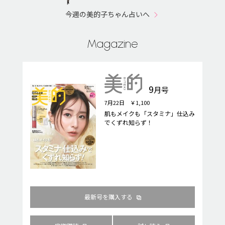
今週の美的子ちゃん占いへ
Magazine
9
月号
7月22日 ￥1,100
肌もメイクも「スタミナ」仕込み
でくずれ知らず！
最新号を購入する