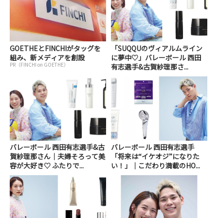
GOETHEとFINCHIがタッグを
「SUQQUのヴィアルムライン
組み、新メディアを創設
に夢中♡」バレーボール 西田
PR（FINCHI on GOETHE）
有志選手&古賀紗理那さ...
バレーボール 西田有志選手&古
バレーボール 西田有志選手
賀紗理那さん｜夫婦そろって美
「将来は“イケオジ”になりた
容が大好き♡ ふたりで...
い！」｜こだわり満載のHO...