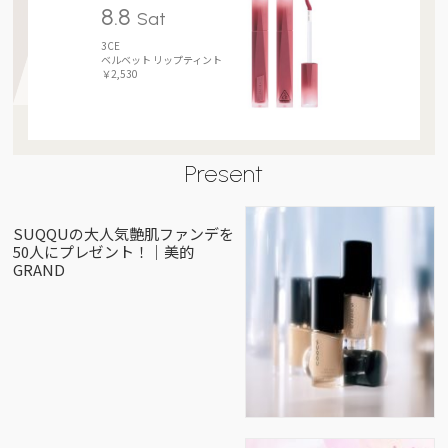
8.8
Sat
3CE
ベルベット リップティント
￥2,530
Present
SUQQUの大人気艶肌ファンデを
50人にプレゼント！｜美的
GRAND