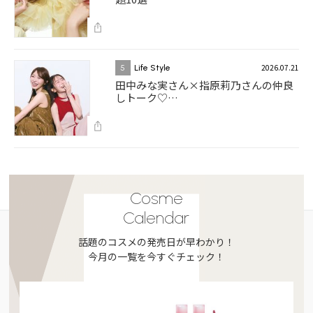
2026.07.21
5
Life Style
田中みな実さん×指原莉乃さんの仲良
しトーク♡…
Cosme
Calendar
話題のコスメの発売日が早わかり！
今月の一覧を今すぐチェック！