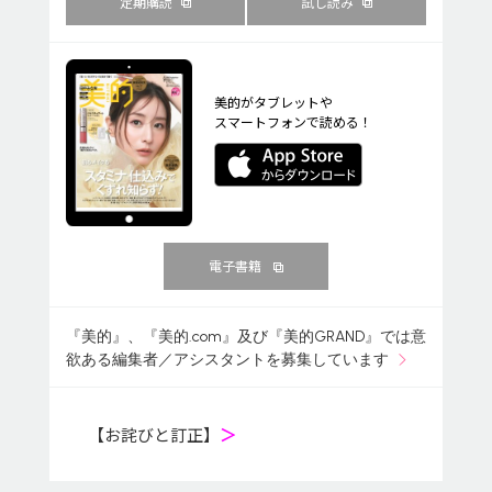
定期購読
試し読み
美的がタブレットや
スマートフォンで読める！
電子書籍
『美的』、『美的.com』及び『美的GRAND』では意
欲ある編集者／アシスタントを募集しています
【お詫びと訂正】
＞