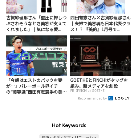
古賀紗理那さん「重圧に押しつ
西田有志さん×古賀紗理那さん
ぶされそうなとき美容が支えて
｜夫婦で美容魂も日本代表クラ
くれました」｜気になる愛...
ス！？ 『美的』1月号で...
「今朝はエストのパックを妻
GOETHEとFINCHIがタッグを
が…」バレーボール界イチ
組み、新メディアを創設
PR（FINCHI on GOETHE）
の“美容通”西田有志選手の美
容...
Recommended by
Hot Keywords
健康・ボディケア・リフレッシュ