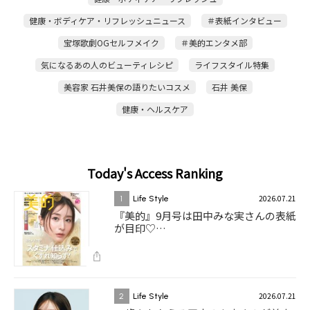
健康・ボディケア・リフレッシュニュース
＃表紙インタビュー
宝塚歌劇OGセルフメイク
＃美的エンタメ部
気になるあの人のビューティレシピ
ライフスタイル特集
美容家 石井美保の語りたいコスメ
石井 美保
健康・ヘルスケア
Today's Access Ranking
2026.07.21
1
Life Style
『美的』9月号は田中みな実さんの表紙
が目印♡…
2026.07.21
2
Life Style