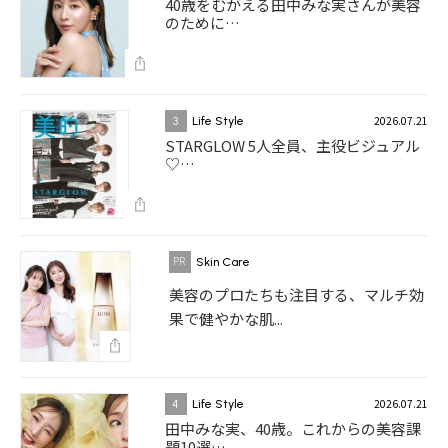
40歳をむかえる田中みな実さんが美容
のために…
2026.07.21
3
Life Style
STARGLOW 5人全員、主役ビジュアル
♡…
Skin Care
美容のプロたちも注目する、マルチ効
果で健やかな肌...
2026.07.21
4
Life Style
田中みな実、40歳。これからの美容課
題10選…