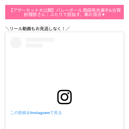
【アザーカット大公開】バレーボール 西田有志選手&古賀
紗理那さん｜ふたりで目指す、美の頂点
＼リール動画もお見逃しなく！／
この投稿をInstagramで見る