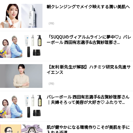
朝クレンジングでメイク映えする潤い美肌へ
（PR）
「SUQQUのヴィアルムラインに夢中♡」バレ
ーボール 西田有志選手&古賀紗理那さ...
【友利 新先生が解説】ハチミツ研究＆先進サ
イエンス
（PR）
バレーボール 西田有志選手&古賀紗理那さん
｜夫婦そろって美容が大好き♡ ふたりで...
肌が健やかになる環境作りこそが美肌を手に
入れる近道