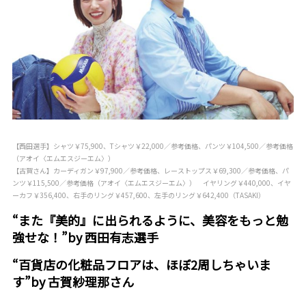
【西田選手】シャツ￥75,900、Tシャツ￥22,000／参考価格、パンツ￥104,500／参考価格
（アオイ〈エムエスジーエム〉）
【古賀さん】カーディガン￥97,900／参考価格、レーストップス￥69,300／参考価格、パ
ンツ￥115,500／参考価格（アオイ〈エムエスジーエム〉） イヤリング￥440,000、イヤ
ーカフ￥356,400、右手のリング￥457,600、左手のリング￥642,400（TASAKI）
“また『美的』に出られるように、美容をもっと勉
強せな！”by 西田有志選手
“百貨店の化粧品フロアは、ほぼ2周しちゃいま
す”by 古賀紗理那さん