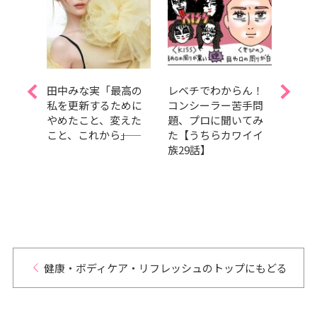
美し
田中みな実「最高の
レベチでわからん！
新作
。タ
私を更新するために
コンシーラー苦手問
【ボ
イク
やめたこと、変えた
題、プロに聞いてみ
ケア
モコ
こと、これから――」
た【うちらカワイイ
イテ
ング
族29話】
試し
健康・ボディケア・リフレッシュのトップにもどる