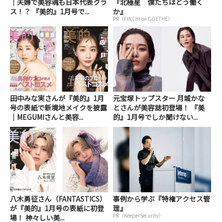
｜夫婦で美容魂も日本代表クラ
『北極星 僕たちはどう働く
ス！？ 『美的』1月号で...
か』
PR（FINCHI on GOETHE）
田中みな実さんが『美的』1月
元宝塚トップスター 月城かな
号の表紙で新境地メイクを披露
とさんが美容誌初登場！ 『美
｜MEGUMIさんと美容...
的』1月号でしか聞けない...
八木勇征さん（FANTASTICS）
事例から学ぶ『特権アクセス管
が『美的』1月号の表紙に初登
理』
PR（KeeperSecurity）
場！ 神々しい美...