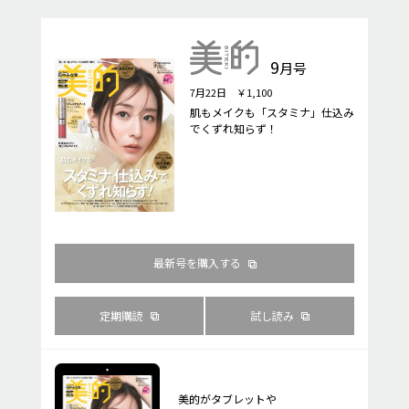
9
月号
7月22日 ￥1,100
肌もメイクも「スタミナ」仕込み
でくずれ知らず！
最新号を購入する
定期購読
試し読み
美的がタブレットや