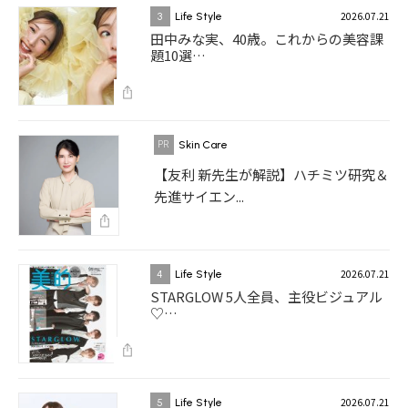
2026.07.21
3
Life Style
田中みな実、40歳。これからの美容課
題10選…
Skin Care
【友利 新先生が解説】ハチミツ研究＆
先進サイエン...
2026.07.21
4
Life Style
STARGLOW 5人全員、主役ビジュアル
♡…
2026.07.21
5
Life Style