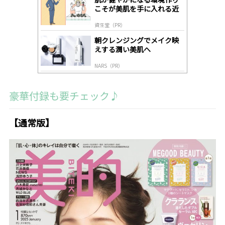
y
こそが美肌を手に入れる近
道
資生堂（PR）
朝クレンジングでメイク映
えする潤い美肌へ
NARS（PR）
豪華付録も要チェック♪
【通常版】