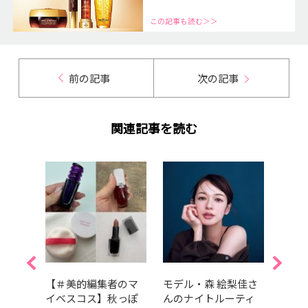
この記事も読む＞＞
前の記事
次の記事
関連記事を読む
はど
【＃美的編集者のマ
モデル・森 絵梨佳さ
紫外
｜齋
イベスコス】秋っぽ
んのナイトルーティ
は、