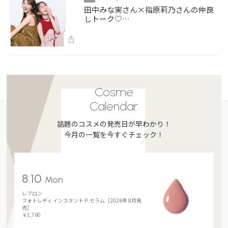
田中みな実さん×指原莉乃さんの仲良
しトーク♡…
Cosme
Calendar
話題のコスメの発売日が早わかり！
今月の一覧を今すぐチェック！
8.10
Mon
レブロン
フォトレディ インスタント P. セラム［2026年 8月発
売］
￥1,760