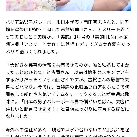
パリ五輪男子バレーボール日本代表・西田有志さんと、同五
輪を最後に現役を引退した古賀紗理那さん。アスリート界き
ってのおしどり夫婦が、『美的』1月号の「美的HEN」不定
期連載「アスリート美容」に登場！ ガチすぎる美容愛をたっ
ぷりと語ってくれました。
「大好きな美容の情報を共有できるのが、彼と結婚してよか
ったことのひとつ」と古賀さん。以前は簡単なスキンケアを
するだけだったという西田さんですが、古賀さんの影響で美
容にどハマり。今では、百貨店の化粧品フロアをふたりで何
周もして新作や人気アイテムをチェックすることが共通の趣
味に。「日本の男子バレーボール界で僕がいちばん、美容に
詳しいと断言できます！」と自信たっぷりに宣言するほどに
なりました。
海外への遠征が多く、現地では水が合わないのか肌荒れを起
こしがちだというふたり。今では西田さんが発信源となっ