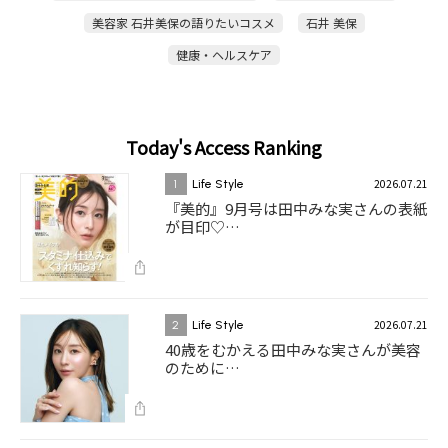
美容家 石井美保の語りたいコスメ
石井 美保
健康・ヘルスケア
Today's Access Ranking
2026.07.21
1
Life Style
『美的』9月号は田中みな実さんの表紙
が目印♡…
2026.07.21
2
Life Style
40歳をむかえる田中みな実さんが美容
のために…