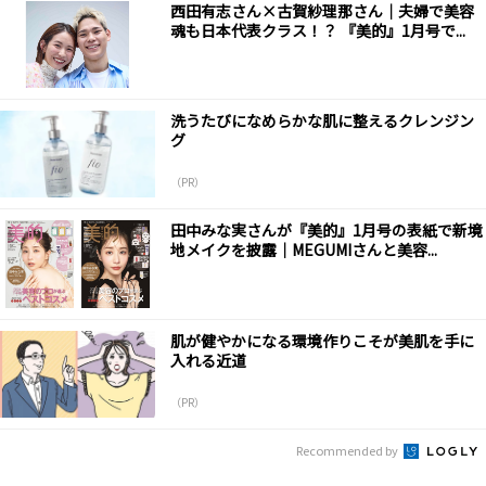
西田有志さん×古賀紗理那さん｜夫婦で美容
魂も日本代表クラス！？ 『美的』1月号で...
洗うたびになめらかな肌に整えるクレンジン
グ
（PR）
田中みな実さんが『美的』1月号の表紙で新境
地メイクを披露｜MEGUMIさんと美容...
肌が健やかになる環境作りこそが美肌を手に
入れる近道
（PR）
Recommended by