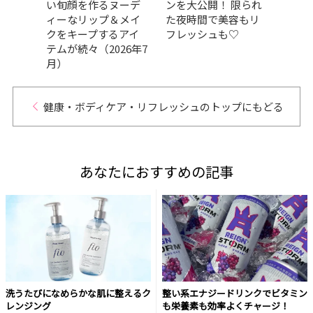
寄稿
い旬顔を作るヌーデ
ンを大公開！ 限られ
数使
ィーなリップ＆メイ
た夜時間で美容もリ
すべ
クをキープするアイ
フレッシュも♡
は？
テムが続々（2026年7
月）
健康・ボディケア・リフレッシュのトップにもどる
あなたにおすすめの記事
洗うたびになめらかな肌に整えるク
整い系エナジードリンクでビタミン
レンジング
も栄養素も効率よくチャージ！