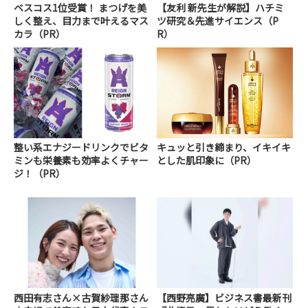
ベスコス1位受賞！ まつげを美
【友利 新先生が解説】ハチミ
しく整え、目力まで叶えるマス
ツ研究＆先進サイエンス（P
カラ（PR）
R）
整い系エナジードリンクでビタ
キュッと引き締まり、イキイキ
ミンも栄養素も効率よくチャー
とした肌印象に（PR）
ジ！（PR）
西田有志さん×古賀紗理那さん
【西野亮廣】ビジネス書最新刊