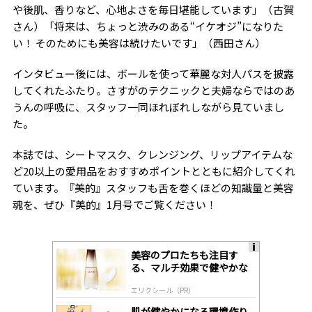
や後肌、香りなど、心地よさを毎日堪能しています」（古賀
さん）「将来は、ちょっと渋みのある“イケオジ”になりた
い！ そのためにも美容は続けたいです」（西田さん）
インタビュー後には、ボールを使って華麗な対人パスを披露
してくれたふたり。さすがのテクニックと夫婦ならではのあ
うんの呼吸に、スタッフ一同ほれぼれしながら見ていまし
た。
本誌では、シートマスク、クレンジング、リップアイテムな
ど20以上の愛用品をおすすめポイントとともに紹介してくれ
ています。『美的』スタッフも舌を巻くほどの知識量と美容
魂を、ぜひ『美的』1月号でご覧ください！
美容のプロたちも注目す
A
る、マルチ効果で健やかな
ds
肌へ導く高機能美容液
by
エリクシール（PR）
lo
gl
肌が健やかになる環境作り