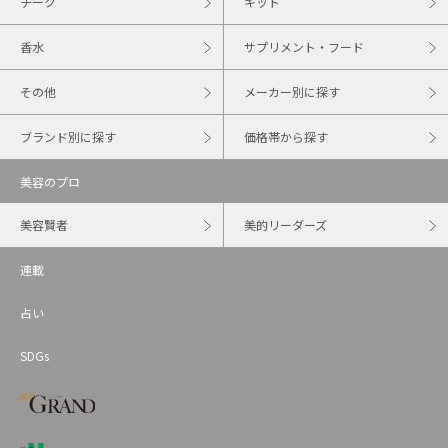
チーク
キット
香水
サプリメント・フード
その他
メーカー別に探す
ブランド別に探す
価格帯から探す
美容のプロ
美容賢者
美的リーダーズ
連載
占い
SDGs