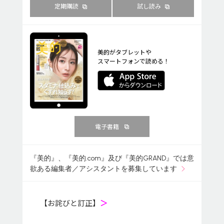
定期購読
試し読み
美的がタブレットや
スマートフォンで読める！
電子書籍
『美的』、『美的.com』及び『美的GRAND』では意
欲ある編集者／アシスタントを募集しています
【お詫びと訂正】
＞