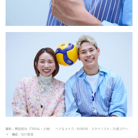
撮影／野呂知功（TRIVAL・人物） ヘア＆メイク／KUBOKI スタイリスト／久保コウヘ
イ 構成／北川真澄