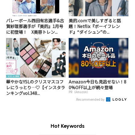
バレーボール西田有志選手&古
美的.comで美しすぎると話
賀紗理那選手が『美的』1月号
題！Netflix『ボーイフレン
に初登場！ X美容トレン...
ド』“ダイシュン”の...
華やかなYSLのクリスマスコフ
Amazon今日も見逃せない！8
レにうっとり…♡【インスタラ
0%OFF以上が続々登場
PR（Amazon）
ンキングvol.348...
Recommended by
Hot Keywords