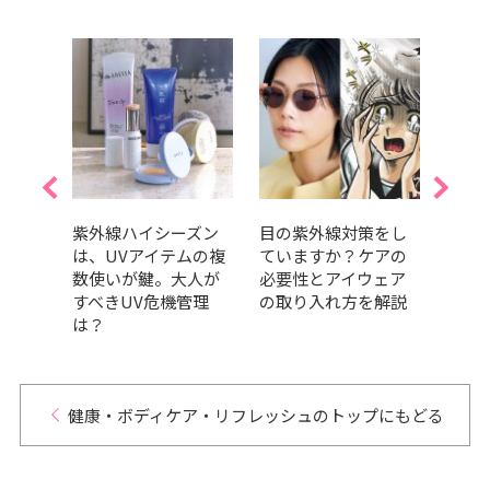
これか
紫外線ハイシーズン
目の紫外線対策をし
『美
地
は、UVアイテムの複
ていますか？ケアの
バサ
人にス
数使いが鍵。大人が
必要性とアイウェア
さん
ビュ
すべきUV危機管理
の取り入れ方を解説
ーポ
は？
見！
健康・ボディケア・リフレッシュのトップにもどる