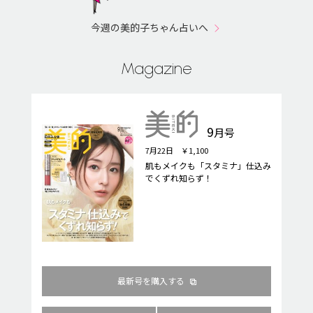
今週の美的子ちゃん占いへ
Magazine
9
月号
7月22日 ￥1,100
肌もメイクも「スタミナ」仕込み
でくずれ知らず！
最新号を購入する