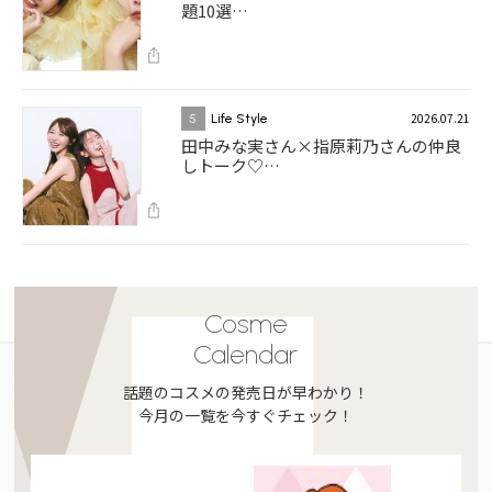
題10選…
2026.07.21
5
Life Style
田中みな実さん×指原莉乃さんの仲良
しトーク♡…
Cosme
Calendar
話題のコスメの発売日が早わかり！
今月の一覧を今すぐチェック！