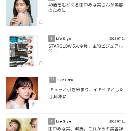
40歳をむかえる田中みな実さんが美容
のために…
2026.07.21
3
Life Style
STARGLOW 5人全員、主役ビジュアル
♡…
Skin Care
キュッと引き締まり、イキイキとした
肌印象に
2026.07.21
4
Life Style
田中みな実、40歳。これからの美容課