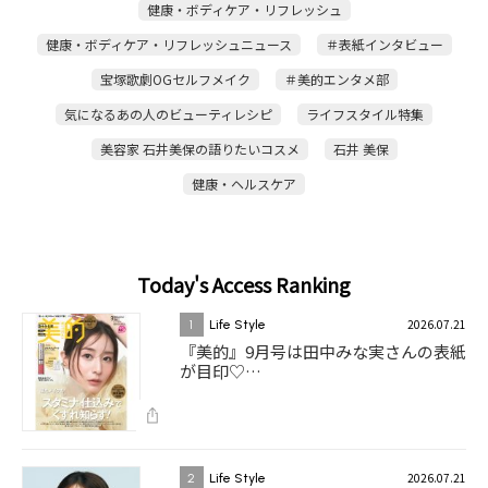
健康・ボディケア・リフレッシュ
健康・ボディケア・リフレッシュニュース
＃表紙インタビュー
宝塚歌劇OGセルフメイク
＃美的エンタメ部
気になるあの人のビューティレシピ
ライフスタイル特集
美容家 石井美保の語りたいコスメ
石井 美保
健康・ヘルスケア
Today's Access Ranking
2026.07.21
1
Life Style
『美的』9月号は田中みな実さんの表紙
が目印♡…
2026.07.21
2
Life Style