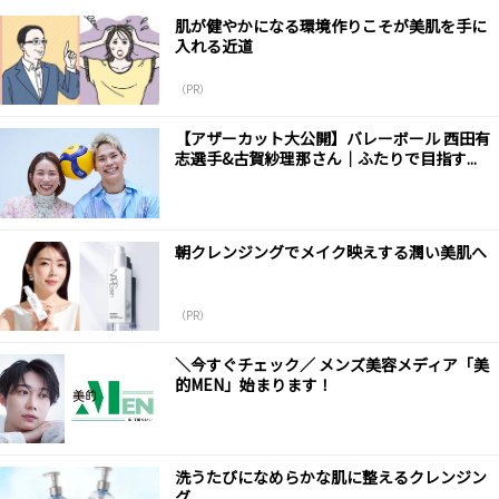
肌が健やかになる環境作りこそが美肌を手に
入れる近道
（PR）
【アザーカット大公開】バレーボール 西田有
志選手&古賀紗理那さん｜ふたりで目指す...
朝クレンジングでメイク映えする潤い美肌へ
（PR）
＼今すぐチェック／ メンズ美容メディア「美
的MEN」始まります！
洗うたびになめらかな肌に整えるクレンジン
グ