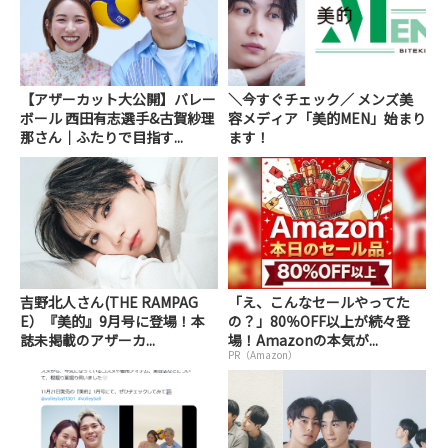
【アザーカット大公開】バレー
＼今すぐチェック／ メンズ美
ボール 西田有志選手&古賀紗理
容メディア「美的MEN」始まり
那さん｜ふたりで目指す...
ます！
吉野北人さん(THE RAMPAG
「え、こんなセールやってた
E）『美的』9月号に登場！本
の？」80％OFF以上が続々登
誌未掲載のアザーカ...
場！Amazonの本気が...
PR（Amazon）