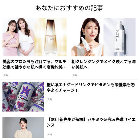
あなたにおすすめの記事
美容のプロたちも注目する、マルチ
朝クレンジングでメイク映えする潤
効果で健やかな肌へ導く高機能美容
い美肌へ
液
(PR)
(PR)
整い系エナジードリンクでビタミンも栄養素も効
率よくチャージ！
(PR)
【友利 新先生が解説】ハチミツ研究＆先進サイエ
ンス
(PR)