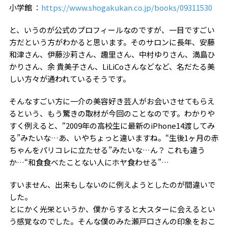
小学館 ：
https://www.shogakukan.co.jp/books/09311530
と、いうのが公式のプロフィールなのですが、一目ですごい
方だという方がわかると思います。そのサロンに長年、安藤
和津さん、伊藤沙莉さん、趣里さん、中村ゆりさん、満島ひ
かりさん、余 貴美子さん、LiLiCoさんなどなど、名だたる美
しい方々が通われているそうです。
そんなすごい方に一介の美容好き芸人がお会いさせてもらえ
るという、もう驚きの取材が今回のことなのです。わかりや
すく例えると、“2009年の高校生に最新のiPhone14渡してみ
る”みたいな…あ、いやちょっと違いますね。“生後1ヶ月の赤
ちゃんをパリコレに立たせる”みたいな…ん？ これも違う
か…“和食食べたことない人にホヤ食わせる”…
すいません、出来もしないのに例えようとしたのが間違いで
した。
とにかく光栄というか、僕からすると大スターに会えるとい
う感覚なのでした。そんな僕のみた瀬戸口さんの印象をおこ