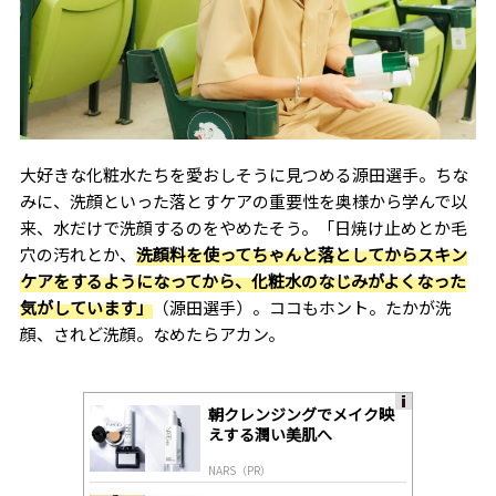
大好きな化粧水たちを愛おしそうに見つめる源田選手。ちな
みに、洗顔といった落とすケアの重要性を奥様から学んで以
来、水だけで洗顔するのをやめたそう。「日焼け止めとか毛
穴の汚れとか、
洗顔料を使ってちゃんと落としてからスキン
ケアをするようになってから、化粧水のなじみがよくなった
気がしています」
（源田選手）。ココもホント。たかが洗
顔、されど洗顔。なめたらアカン。
朝クレンジングでメイク映
A
えする潤い美肌へ
ds
by
NARS（PR）
lo
gl