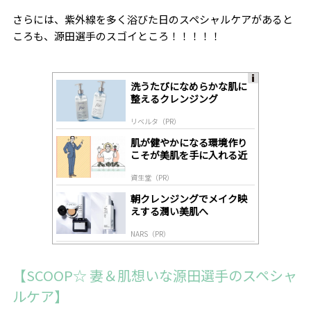
さらには、紫外線を多く浴びた日のスペシャルケアがあると
ころも、源田選手のスゴイところ！！！！！
洗うたびになめらかな肌に
A
整えるクレンジング
ds
by
リベルタ（PR）
lo
gl
肌が健やかになる環境作り
y
こそが美肌を手に入れる近
道
資生堂（PR）
朝クレンジングでメイク映
えする潤い美肌へ
NARS（PR）
【
SCOOP
☆ 妻＆肌想いな源田選手のスペシャ
ルケア】