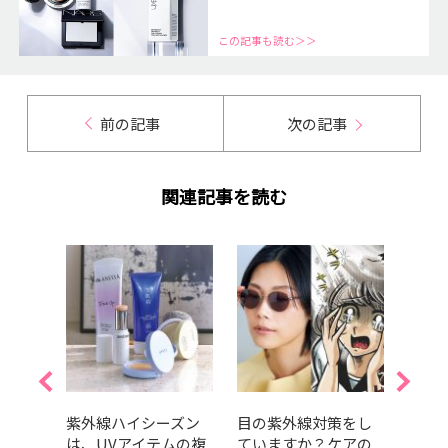
この記事も読む＞＞
前の記事
次の記事
関連記事を読む
これか
紫外線ハイシーズン
目の紫外線対策をし
『美
地
は、UVアイテムの複
ていますか？ケアの
バサ