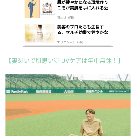
肌が健やかになる環境作り
y
こそが美肌を手に入れる近
道
資生堂（PR）
美容のプロたちも注目す
る、マルチ効果で健やかな
肌へ導く高機能美容液
エリクシール（PR）
【妻想いで肌思い♡ UVケアは年中無休！】