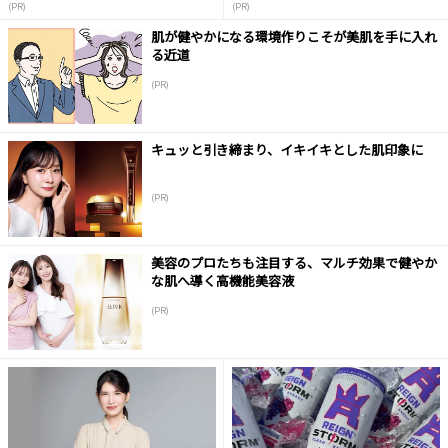
(PR)
(PR)
肌が健やかになる環境作りこそが美肌を手に入れ
る近道
(PR)
キュッと引き締まり、イキイキとした肌印象に
(PR)
美容のプロたちも注目する、マルチ効果で健やか
な肌へ導く高機能美容液
(PR)