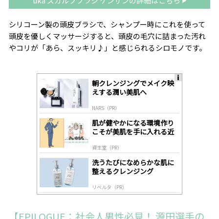
uka スカルプブラシ ケンザンの詳細はこちら
シリコーン製の頭皮ブラシで、シャンプー時にこれを使って
頭皮を優しくマッサージすると、頭皮の毛穴に詰まった汚れ
やコリが「あら、スッキリ♪」と感じられるシロモノです。
朝クレンジングでメイク映
A
えする潤い美肌へ
ds
by
NARS（PR）
lo
gl
肌が健やかになる環境作り
y
こそが美肌を手に入れる近
道
資生堂（PR）
洗うたびになめらかな肌に
整えるクレンジング
リベルタ（PR）
【EPILOGUE：社会人男性必見！ 源田選手の