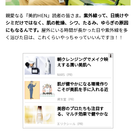
親愛なる『美的
HEN
』読者の皆さま。
紫外線って、日焼けや
シミだけではなく、肌の乾燥、シワ、たるみ、ゆらぎの原因
にもなるんです。
屋外にいる時間が長かった日や紫外線を多
く浴びた日は、これくらいやっちゃっていいんですヨ！！
朝クレンジングでメイク映
A
えする潤い美肌へ
ds
by
NARS（PR）
lo
gl
肌が健やかになる環境作り
y
こそが美肌を手に入れる近
道
資生堂（PR）
美容のプロたちも注目す
る、マルチ効果で健やかな
肌へ導く高機能美容液
エリクシール（PR）