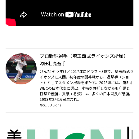
プロ野球選手（埼玉西武ライオンズ所属）
源田壮亮選手
げんだ そうすけ／
2017
年にドラフト
3
位で、埼玉西武ラ
イオンズに入団。初年度の開幕戦から、遊撃手（ショー
ト）としてスタメン出場を果たす。
2023
年には、第
5
回
WBC
の日本代表に選出。小指を骨折しながらも守備＆
打撃で優勝に貢献する姿には、多くの日本国民が感涙。
1993年2月16日生まれ。
©️SEIBU Lions