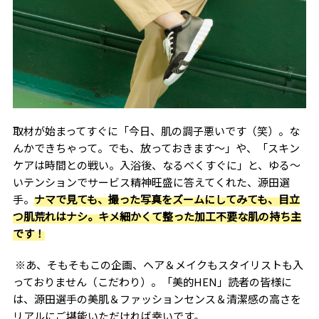
取材が始まってすぐに「今日、肌の調子悪いです（笑）。な
んかできちゃって。でも、放っておきます～」や、「スキン
ケアは時間との戦い。入浴後、なるべくすぐに」と、ゆる〜
いテンションでサービス精神旺盛に答えてくれた、源田選
手。
ナマで見ても、撮った写真をズームにしてみても、目立
つ肌荒れはナシ。キメ細かくて整った加工不要な肌の持ち主
です！
※あ、そもそもこの企画、ヘア＆メイクもスタイリストも入
っておりません（こだわり）。「美的
HEN
」読者の皆様に
は、源田選手の美肌＆ファッションセンス＆清潔感の高さを
リアルにご堪能いただければ幸いです。