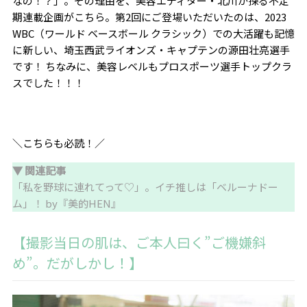
なの！
？
」。その理由を、美容エディター・北川が探る不定
期連載企画がこちら。第
2
回にご登場いただいたのは、
2023
WBC
（ワールド ベースボール クラシック）での大活躍も記憶
に新しい、埼玉西武ライオンズ・キャプテンの源田壮亮選手
です！ ちなみに、美容レベルもプロスポーツ選手トップクラ
スでした
！！！
＼こちらも必読！／
▼ 関連記事
「私を野球に連れてって♡」。イチ推しは「ベルーナドー
ム」！ by『美的HEN』
【撮影当日の肌は、ご本人曰く”ご機嫌斜
め”。だがしかし！】