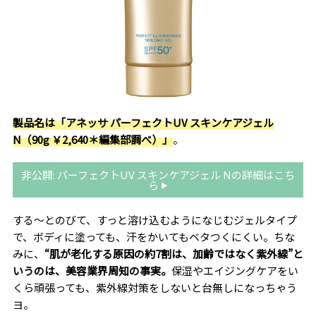
製品名は「アネッサ パーフェクトUV スキンケアジェル
N（90g ￥2,640＊編集部調べ）」
。
非公開: パーフェクトUV スキンケアジェル Nの詳細はこち
ら
する～とのびて、すっと溶け込むようになじむジェルタイプ
で、ボディに塗っても、汗をかいてもベタつくにくい。ちな
みに、
“肌が老化する原因の約7割は、加齢ではなく紫外線”と
いうのは、美容業界周知の事実。
保湿やエイジングケアをい
くら頑張っても、紫外線対策をしないと台無しになっちゃう
ヨ。