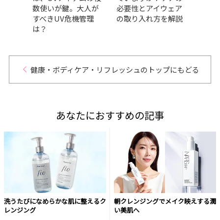
人にス
数使いが鍵。大人が
必要性とアイウェア
さん
ビュ
すべきUV危機管理
の取り入れ方を解説
ーポ
は？
見！
健康・ボディケア・リフレッシュのトップにもどる
あなたにおすすめの記事
洗うたびになめらかな肌に整えるク
朝クレンジングでメイク映えする潤
レンジング
い美肌へ