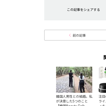
この記事をシェアする
前の記事
ロフィ
韓国ドラマみたいな恋愛
韓国人男性との結婚。私
注目
ぎてリ
って本当？韓国在住美容
が決意した5つのこと
ライ
クサロ
ライターが韓国の恋愛事
【韓国Beauty Talk
ィキ