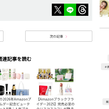
次の記事
関連記事を読む
＃
の2026年Amazonプ
【Amazonブラックフラ
Amazonブラッ
美
ムデー記念ビューテ
イデー2025】完売必至の
デーで美容と健康
ット8選｜人気ブラ
クリスマスコフレが勢ぞ
げ！狙うべきサプ