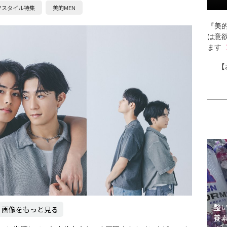
フスタイル特集
美的MEN
『美的
は意
ます
【
整
画像をもっと見る
養
レイ