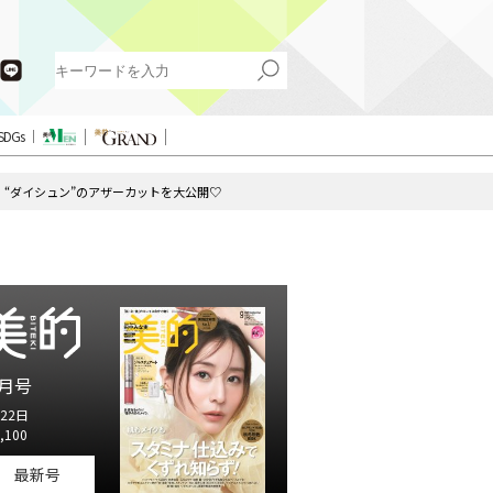
SDGs
ンド』“ダイシュン”のアザーカットを大公開♡
月号
22日
,100
最新号