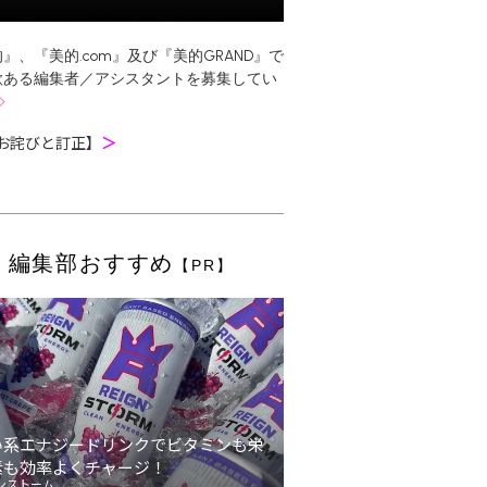
』、『美的.com』及び『美的GRAND』で
欲ある編集者／アシスタントを募集してい
お詫びと訂正】
＞
編集部おすすめ
【PR】
い系エナジードリンクでビタミンも栄
素も効率よくチャージ！
ンストーム