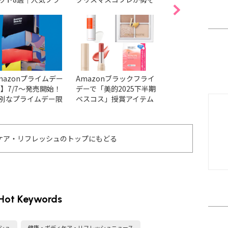
の気になるアイテム
ろい！美的厳選の注目ア
ロテイン12選をご
揃い♡
イテム15選♡
mazonプライムデー
Amazonブラックフライ
【Amazonブラ
26】7/7〜発売開始！
デーで「美的2025下半期
イデー2025】『
別なプライムデー限
ベスコス」授賞アイテム
厳選した人気のメ
ューティコレクショ
をお得にゲットしよう！
スメ15選を一挙ご
OXを最速一気見せ♡
厳選22アイテムを紹介♡
ケア・リフレッシュのトップにもどる
Hot Keywords
シュ
健康・ボディケア・リフレッシュニュース