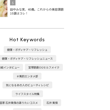
5
田中みな実、40歳。これからの美容課題
10選はコレ！
Hot Keywords
健康・ボディケア・リフレッシュ
健康・ボディケア・リフレッシュニュース
表紙インタビュー
宝塚歌劇OGセルフメイク
＃美的エンタメ部
気になるあの人のビューティレシピ
ライフスタイル特集
クフライ
【Amazonブラックフラ
【Amazonプライムデー
Am
容家 石井美保の語りたいコスメ
石井 美保
を底上
イデーセール2025】11月
セール2025】話題の最新
定
リ＆プ
21日〜先行セールで発売
美容家電を買うなら今が
『