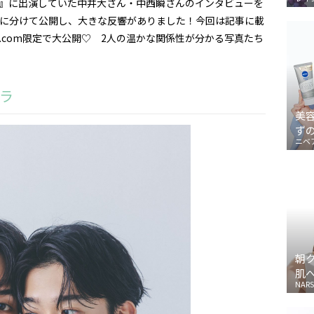
フレンド』に出演していた中井大さん・中西瞬さんのインタビューを
本に分けて公開し、大きな反響がありました！今回は記事に載
.com限定で大公開♡ 2人の温かな関係性が分かる写真たち
ラ
美
ず
ニベ
朝
肌
NARS