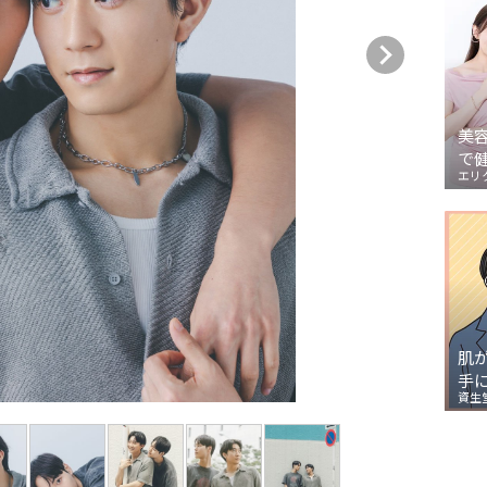
美
で
エリ
肌
手
資生