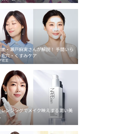
容家・瀬戸麻実さんが解説！ 手間いら
の毛穴・くすみケア
ア花王
クレンジングでメイク映えする潤い美
へ