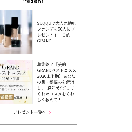
Present
SUQQUの大人気艶肌
ファンデを50人にプ
レゼント！｜美的
GRAND
募集終了【美的
GRANDベストコスメ
2026上半期】あなた
の肌・髪悩みを解消
し、”経年美化”して
くれたコスメをくわ
しく教えて！
プレゼント一覧へ