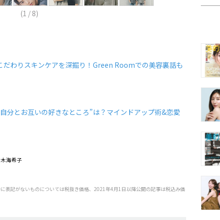
(
1
/
8
)
のこだわりスキンケアを深掘り！Green Roomでの美容裏話も
ンの“自分とお互いの好きなところ”は？マインドアップ術&恋愛
／鈴木海希子
特に表記がないものについては税抜き価格、2021年4月1日以降公開の記事は税込み価