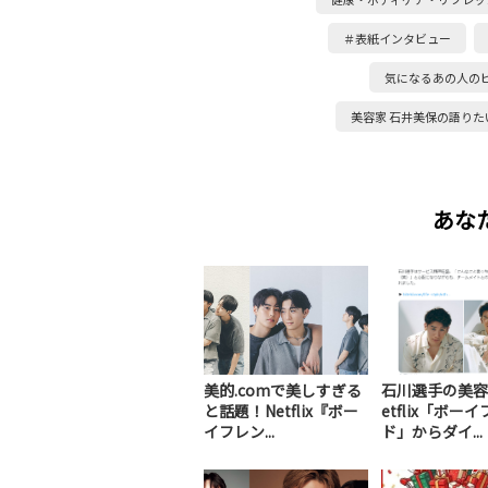
＃表紙インタビュー
気になるあの人の
美容家 石井美保の語りた
あな
美的.comで美しすぎる
石川選手の美容
と話題！Netflix『ボー
etflix「ボー
イフレン...
ド」からダイ...