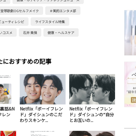
宝塚歌劇OGセルフメイク
＃美的エンタメ部
ビューティレシピ
ライフスタイル特集
いコスメ
石井 美保
健康・ヘルスケア
たにおすすめの記事
裏話&N
Netflix「ボーイフレン
Netflix「ボーイフレン
イフレン
ド」ダイシュンのこだ
ド」ダイシュンの“自分
わりスキンケ...
とお互いの...