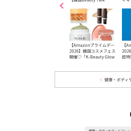
オまで
情を大暴露！【韓国
vol.32】
ンド
BeautyTalk vol.13】
が勢
4】
木由香
隙がないのに、厚塗り感
【Amazonプライムデー
【A
版歳時
ゼロ！森香澄流“がっつ
2026】韓国コスメフェス
20
の真の
り”ベースメイクテクニッ
開催♡「K-Beauty Glow
超特
クを大公開♡｜森香澄の
Up」注目アイテムを美的
定ビ
戦略的人類モテBEAUTY
が厳選紹介
ンB
２
健康・ボディ
健康・ボディケア・リフレッ