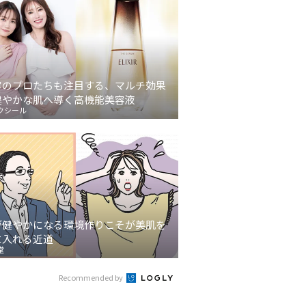
容のプロたちも注目する、マルチ効果
健やかな肌へ導く高機能美容液
クシール
が健やかになる環境作りこそが美肌を
に入れる近道
堂
Recommended by