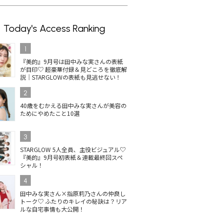
Today's Access Ranking
1
『美的』9月号は田中みな実さんの表紙
が目印♡ 超豪華付録＆見どころを徹底解
説｜STARGLOWの表紙も見逃せない！
2
40歳をむかえる田中みな実さんが美容の
ためにやめたこと10選
3
STARGLOW 5人全員、主役ビジュアル♡
『美的』9月号初表紙＆連載最終回スペ
シャル！
4
田中みな実さん×指原莉乃さんの仲良し
トーク♡ ふたりのキレイの秘訣は？リア
ルな自宅事情も大公開！