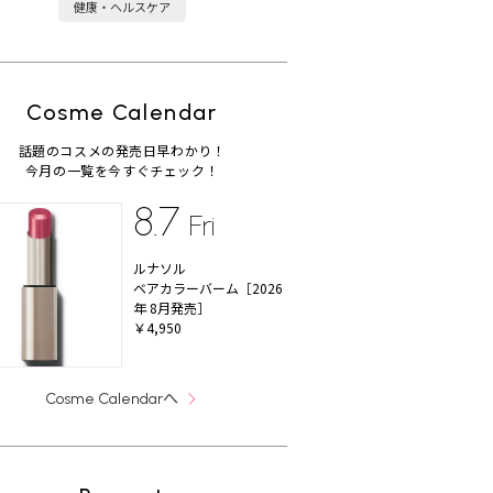
健康・ヘルスケア
紹介♡
開始の超豪華な限定コレ
チャンス♡狙いたいアイ
プ
クションBOXをご紹介♡
テム7選をご紹介
テ
Cosme Calendar
話題のコスメの発売日早わかり！
ックフラ
「宝塚版とは別物」明日
【Amazonプライムデー
【A
今月の一覧を今すぐチェック！
美的』が
海りおが挑戦する“愛の
セール2025情報】レビュ
セー
8.7
ンズコ
物語” ミュージカル『エ
ー★4.2以上の人気ビュー
ー
Fri
紹介♡
リザベート』への思い
ティアイテムから、美的
容
【前編】
厳選セレクトを紹介！
ッ
ルナソル
ベアカラーバーム［2026
年 8月発売］
￥4,950
へ
Cosme Calendar