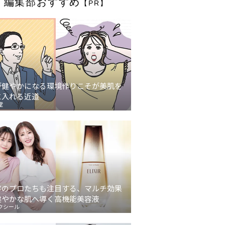
編集部おすすめ
【PR】
が健やかになる環境作りこそが美肌を
に入れる近道
堂
容のプロたちも注目する、マルチ効果
健やかな肌へ導く高機能美容液
クシール