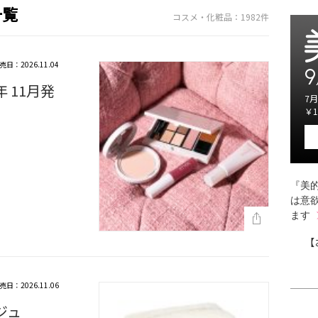
一覧
コスメ・化粧品：1982件
売日：2026.11.04
9
年 11月発
7月
￥1
『美的
は意
ます
【
売日：2026.11.06
ジュ