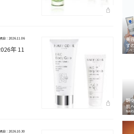
売日：2026.11.06
美
ず
26年 11
ニベ
朝
肌
NARS
売日：2026.10.30