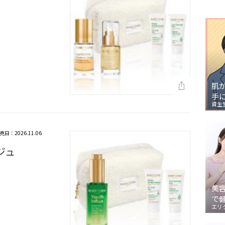
肌
手
資生
売日：2026.11.06
ジュ
美
で
エリ