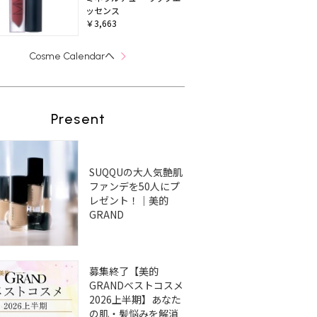
ッセンス
￥3,663
へ
Cosme Calendar
Present
SUQQUの大人気艶肌
ファンデを50人にプ
レゼント！｜美的
GRAND
募集終了【美的
GRANDベストコスメ
2026上半期】あなた
の肌・髪悩みを解消