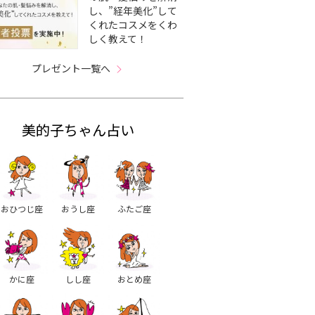
し、”経年美化”して
くれたコスメをくわ
しく教えて！
プレゼント一覧へ
美的子ちゃん占い
おひつじ座
おうし座
ふたご座
かに座
しし座
おとめ座