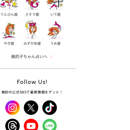
てんびん座
さそり座
いて座
やぎ座
みずがめ座
うお座
美的子ちゃん占いへ
Follow Us!
美的の公式SNSで最新情報をゲット！