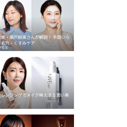
容家・瀬戸麻実さんが解説！ 手間いら
の毛穴・くすみケア
ア花王
クレンジングでメイク映えする潤い美
へ