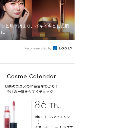
ュッと引き締まり、イキイキとした肌
象に
ン
Recommended by
Cosme Calendar
話題のコスメの発売日早わかり！
今月の一覧を今すぐチェック！
8.6
Thu
MiMC（エムアイエムシ
ー）
ミネラルデュー リップエ