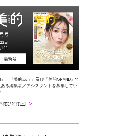
月号
22日
,100
最新号
』、『美的.com』及び『美的GRAND』で
欲ある編集者／アシスタントを募集してい
お詫びと訂正】
＞