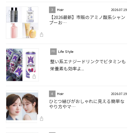
2026.07.19
3
Hair
【2026最新】市販のアミノ酸系シャン
プーお…
Life Style
整い系エナジードリンクでビタミンも
栄養素も効率よ...
2026.07.19
4
Hair
ひとつ結びがおしゃれに見える簡単な
やり方やマ…