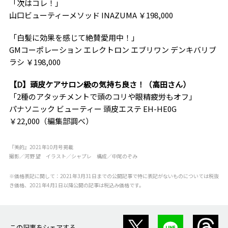
「次はコレ！」
山口ビューティーメソッド INAZUMA ￥198,000
「白髪に効果を感じて絶賛愛用中！」
GMコーポレーション エレクトロン エブリワン デンキバリブ
ラシ ￥198,000
【D】頭皮ケアサロン級の気持ち良さ！（高田さん）
「2種のアタッチメントで頭のコリや眼精疲労もオフ」
パナソニック ビューティー 頭皮エステ EH-HE0G
￥22,000（編集部調べ）
『美的』2021年10月号掲載
撮影／河野 望 イラスト／シャプレ 構成／中尾のぞみ
※価格表記に関して：2021年3月31日までの公開記事で特に表記がないものについては税抜
き価格、2021年4月1日以降公開の記事は税込み価格です。
この記事をシェアする