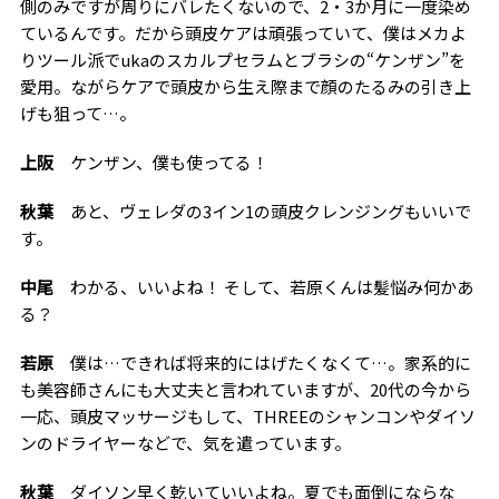
側のみですが周りにバレたくないので、2・3か月に一度染め
ているんです。だから頭皮ケアは頑張っていて、僕はメカよ
りツール派でukaのスカルプセラムとブラシの“ケンザン”を
愛用。ながらケアで頭皮から生え際まで顔のたるみの引き上
げも狙って…。
上阪
ケンザン、僕も使ってる！
秋葉
あと、ヴェレダの3イン1の頭皮クレンジングもいいで
す。
中尾
わかる、いいよね！ そして、若原くんは髪悩み何かあ
る？
若原
僕は…できれば将来的にはげたくなくて…。家系的に
も美容師さんにも大丈夫と言われていますが、20代の今から
一応、頭皮マッサージもして、THREEのシャンコンやダイソ
ンのドライヤーなどで、気を遣っています。
秋葉
ダイソン早く乾いていいよね。夏でも面倒にならな