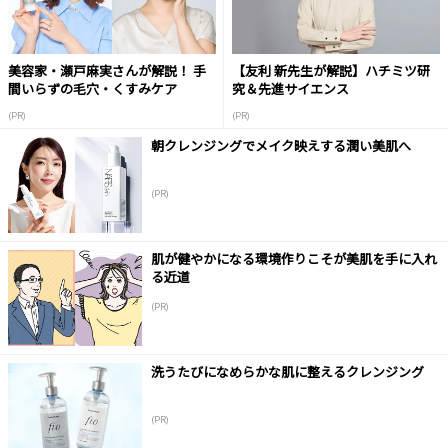
美容家・瀬戸麻実さんが解説！ 手
【友利 新先生が解説】ハチミツ研
間いらずの毛穴・くすみケア
究＆先進サイエンス
(PR)
(PR)
朝クレンジングでメイク映えする潤い美肌へ
(PR)
肌が健やかになる環境作りこそが美肌を手に入れ
る近道
(PR)
洗うたびになめらかな肌に整えるクレンジング
(PR)