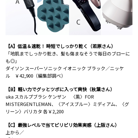
【A】低温＆速乾！ 時短でしっかり乾く（若原さん）
「地肌までしっかり乾き、髪も傷まなそうで毎日のブローに
も◎」
ダイソン スーパーソニック イオニック ブラック／ニッケ
ル ￥42,900（編集部調べ）
【B】軽い力でグッとツボに入って爽快（秋葉さん）
uka スカルプブラシ ケンザン 〈黒〉FOR
MISTERGENTLEMAN、〈アイスブルー〉ミディアム、〈グ
リーン〉バリカタ 各￥2,200
【C】最強レベルで当てビリビリ効果実感（上阪さん）
上から／