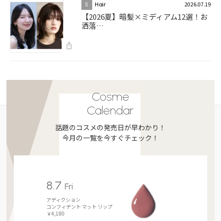
2026.07.19
5
Hair
【2026夏】暗髪×ミディアム12選！お
洒落…
Cosme
Calendar
話題のコスメの発売日が早わかり！
今月の一覧を今すぐチェック！
8.7
Fri
アディクション
コンフィデント マット リップ
￥4,180