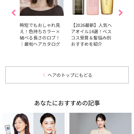
くせ
時短でもおしゃれ見
【2026最新】人気ヘ
【20
すす
え！色持ちカラー×
アオイル14選！ベス
ブの
13
結べる長さのロブ！
コス受賞＆髪悩み別
も垢
賞か
｜最旬ヘアカタログ
おすすめを紹介
を紹
ヘアのトップにもどる
あなたにおすすめの記事