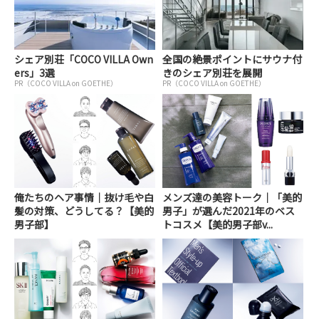
シェア別荘「COCO VILLA Own
全国の絶景ポイントにサウナ付
ers」3選
きのシェア別荘を展開
PR（COCO VILLA on GOETHE）
PR（COCO VILLA on GOETHE）
俺たちのヘア事情｜抜け毛や白
メンズ達の美容トーク｜「美的
髪の対策、どうしてる？【美的
男子」が選んだ2021年のベス
男子部】
トコスメ【美的男子部v...