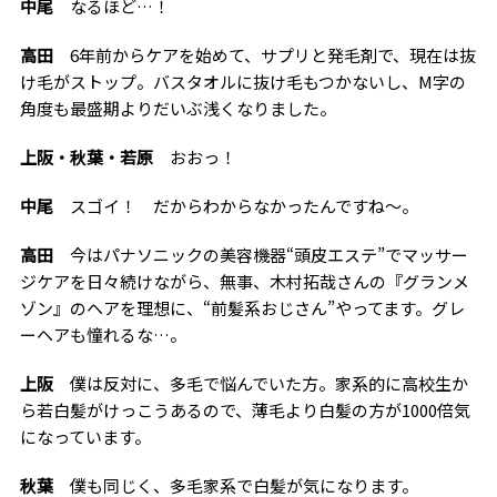
中尾
なるほど…！
高田
6年前からケアを始めて、サプリと発毛剤で、現在は抜
け毛がストップ。バスタオルに抜け毛もつかないし、M字の
角度も最盛期よりだいぶ浅くなりました。
上阪・秋葉・若原
おおっ！
中尾
スゴイ！ だからわからなかったんですね〜。
高田
今はパナソニックの美容機器“頭皮エステ”でマッサー
ジケアを日々続けながら、無事、木村拓哉さんの『グランメ
ゾン』のヘアを理想に、“前髪系おじさん”やってます。グレ
ーヘアも憧れるな…。
上阪
僕は反対に、多毛で悩んでいた方。家系的に高校生か
ら若白髪がけっこうあるので、薄毛より白髪の方が1000倍気
になっています。
秋葉
僕も同じく、多毛家系で白髪が気になります。