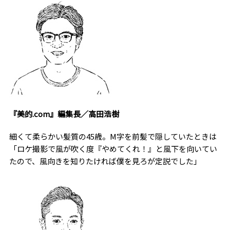
『美的.com』編集長／高田浩樹
細くて柔らかい髪質の45歳。M字を前髪で隠していたときは
「ロケ撮影で風が吹く度『やめてくれ！』と風下を向いてい
たので、風向きを知りたければ僕を見ろが定説でした」