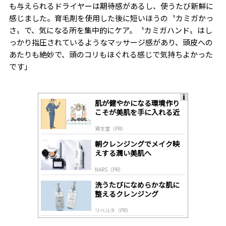
も与えられるドライヤーは期待感があるし、使うたび新鮮に
感じました。育毛剤を使用した後に短いほうの〝カミガかっ
さ〟で、気になる所を集中的にケア。〝カミガハンド〟はし
っかり指圧されているようなマッサージ感があり、頭皮への
あたりも絶妙で、頭のコリもほぐれる感じで気持ちよかった
です」
肌が健やかになる環境作り
A
こそが美肌を手に入れる近
ds
道
by
資生堂（PR）
lo
gl
朝クレンジングでメイク映
y
えする潤い美肌へ
NARS（PR）
洗うたびになめらかな肌に
整えるクレンジング
リベルタ（PR）