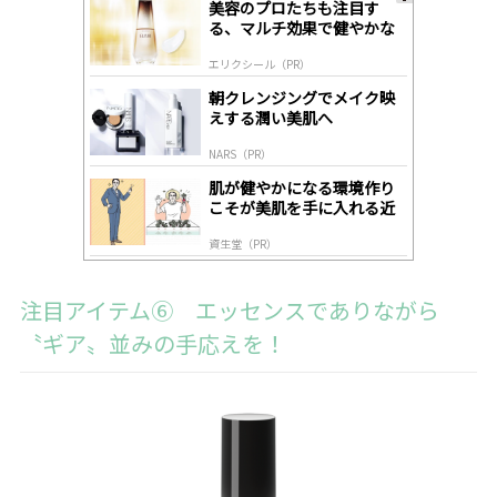
美容のプロたちも注目す
A
る、マルチ効果で健やかな
ds
肌へ導く高機能美容液
by
エリクシール（PR）
lo
gl
朝クレンジングでメイク映
y
えする潤い美肌へ
NARS（PR）
肌が健やかになる環境作り
こそが美肌を手に入れる近
道
資生堂（PR）
注目アイテム⑥ エッセンスでありながら
〝ギア〟並みの手応えを！