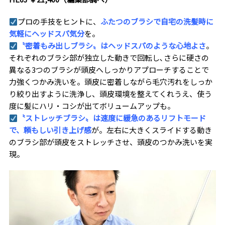
プロの手技をヒントに、
ふたつのブラシで自宅の洗髪時に
気軽にヘッドスパ気分
を。
〝密着もみ出しブラシ〟はヘッドスパのような心地よさ
。
それぞれのブラシ部が独立した動きで回転し､さらに硬さの
異なる3つのブラシが頭皮へしっかりアプローチすることで
力強くつかみ洗いを。頭皮に密着しながら毛穴汚れをしっか
り絞り出すように洗浄し、頭皮環境を整えてくれうえ、使う
度に髪にハリ・コシが出てボリュームアップも。
〝ストレッチブラシ〟は速度に緩急のあるリフトモード
で、頼もしい引き上げ感
が。左右に大きくスライドする動き
のブラシ部が頭皮をストレッチさせ、頭皮のつかみ洗いを実
現。