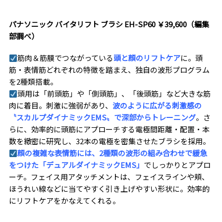
パナソニック バイタリフト ブラシ EH-SP60 ￥39,600（編集
部調べ）
筋肉＆筋膜でつながっている
頭と顔のリフトケア
に。頭
筋・表情筋どれぞれの特徴を踏まえ、独自の波形プログラム
を2種類搭載。
頭用は「前頭筋」や「側頭筋」、「後頭筋」など大きな筋
肉に着目。刺激に強弱があり、
波のように広がる刺激感の
〝スカルプダイナミックEMS〟で深部からトレーニング
。さ
らに、効率的に頭筋にアプローチする電極間距離・配置・本
数を緻密に研究し、32本の電極を密集させたブラシを採用。
顔の複雑な表情筋には、2種類の波形の組み合わせで緩急
をつけた「デュアルダイナミックEMS」
でしっかりとアプロ
ーチ。フェイス用アタッチメントは、フェイスラインや頬、
ほうれい線などに当てやすく引き上げやすい形状に。効率的
にリフトケアをかなえてくれる。