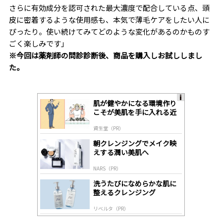
さらに有効成分を認可された最大濃度で配合している点、頭
皮に密着するような使用感も、本気で薄毛ケアをしたい人に
ぴったり。使い続けてみてどのような変化があるのかものす
ごく楽しみです」
※今回は薬剤師の問診診断後、商品を購入しお試ししまし
た。
肌が健やかになる環境作り
A
こそが美肌を手に入れる近
ds
道
by
資生堂（PR）
lo
gl
朝クレンジングでメイク映
y
えする潤い美肌へ
NARS（PR）
洗うたびになめらかな肌に
整えるクレンジング
リベルタ（PR）