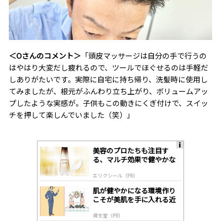
＜Oさんのコメント＞
「頭皮マッサージは自分の手で行うの
はやはり大変だし疲れるので、ツールでほぐせるのは手軽だ
しありがたいです。実際に自宅に持ち帰り、洗髪時に使用し
てみましたが、根元がふんわり立ち上がり、ボリュームアッ
プしたような実感が。子供もこの動きにくぎ付けで、スイッ
チを押して楽しんでいました（笑）」
美容のプロたちも注目す
A
る、マルチ効果で健やかな
ds
肌へ導く高機能美容液
by
エリクシール（PR）
lo
gl
肌が健やかになる環境作り
y
こそが美肌を手に入れる近
道
資生堂（PR）