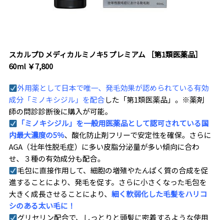
スカルプD メディカルミノキ5 プレミアム ［第1類医薬品］
60ml ￥7,800
外用薬として日本で唯一、発毛効果が認められている有効
成分「ミノキシジル」を配合
した「第1類医薬品」。※薬剤
師の問診診断後に購入が可能。
「ミノキシジル」を一般用医薬品として認可されている国
内最大濃度の5％
、酸化防止剤フリーで安定性を確保。さらに
AGA（壮年性脱毛症）に多い皮脂分泌量が多い傾向に合わ
せ、３種の有効成分も配合。
毛包に直接作用して、細胞の増殖やたんぱく質の合成を促
進することにより、発毛を促す。さらに小さくなった毛包を
大きく成長させることにより、
細く軟弱化した毛髪をハリコ
シのある太い毛に！
グリセリン配合で、しっとりと頭髪に密着するような使用