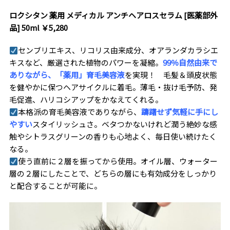
ロクシタン 薬用 メディカル アンチヘアロスセラム [医薬部外
品] 50ml ￥5,280
センブリエキス、リコリス由来成分、オアランダカラシエ
キスなど、厳選された植物のパワーを凝縮。
99％自然由来で
ありながら、「薬用」育毛美容液
を実現！ 毛髪＆頭皮状態
を健やかに保つヘアサイクルに着毛。薄毛・抜け毛予防、発
毛促進、ハリコシアップをかなえてくれる。
本格派の育毛美容液でありながら、
躊躇せず気軽に手にし
やすい
スタイリッシュさ。ベタつかないけれど潤う絶妙な感
触やシトラスグリーンの香りも心地よく、毎日使い続けたく
なる。
使う直前に２層を振ってから使用。オイル層、ウォーター
層の２層にしたことで、どちらの層にも有効成分をしっかり
と配合することが可能に。