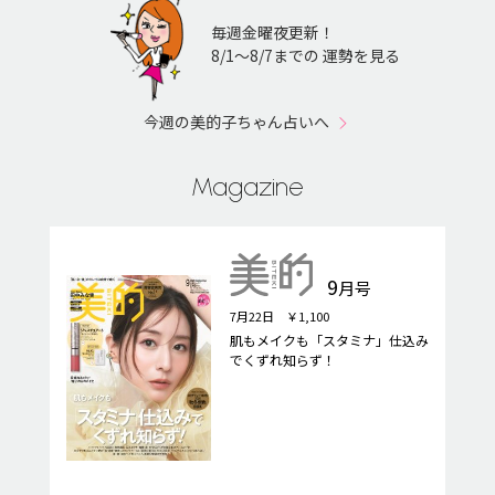
毎週金曜夜更新！
8/1〜8/7までの 運勢を見る
今週の美的子ちゃん占いへ
Magazine
9
月号
7月22日 ￥1,100
肌もメイクも「スタミナ」仕込み
でくずれ知らず！