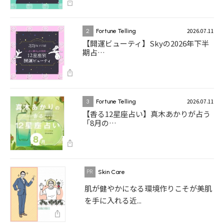
2026.07.11
2
Fortune Telling
【開運ビューティ】Skyの2026年下半
期占…
2026.07.11
3
Fortune Telling
【香る12星座占い】真木あかりが占う
「8月の…
Skin Care
肌が健やかになる環境作りこそが美肌
を手に入れる近...