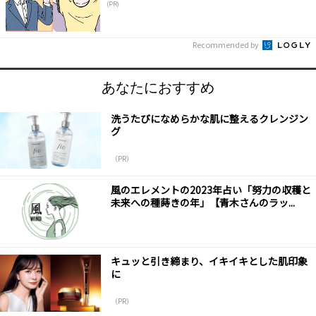
(PR)
Recommended by
あなたにおすすめ
洗うたびになめらかな肌に整えるクレンジン
グ
（PR）
風のエレメントの2023年占い「努力の収穫と
未来への種蒔きの年」【青木さんのラッ...
キュッと引き締まり、イキイキとした肌印象
に
（PR）