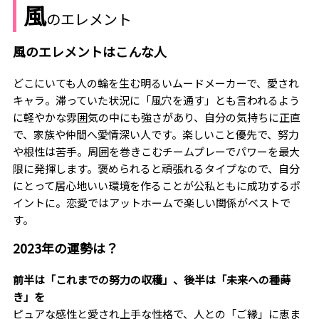
風
のエレメント
風のエレメントはこんな人
どこにいても人の輪を生む明るいムードメーカーで、愛され
キャラ。滞っていた状況に「風穴を通す」とも言われるよう
に軽やかな雰囲気の中にも強さがあり、自分の気持ちに正直
で、家族や仲間へ愛情深い人です。楽しいこと優先で、努力
や根性は苦手。周囲を巻きこむチームプレーでパワーを最大
限に発揮します。褒められると頑張れるタイプなので、自分
にとって居心地いい環境を作ることが公私ともに成功するポ
イントに。恋愛ではアットホームで楽しい関係がベストで
す。
2023年の運勢は？
前半は「これまでの努力の収穫」、後半は「未来への種蒔
き」を
ピュアな感性と愛され上手な性格で、人との「ご縁」に恵ま