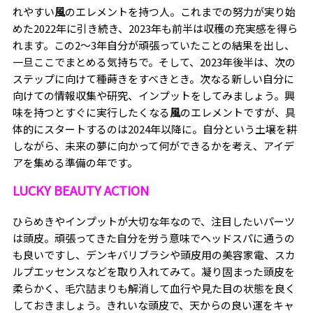
れやすい
風
のエレメントを持つ人。これまでの努力が実り始
めた
2022
年に引き続き、
2023
年も前半は収穫の充実感を得ら
れます。この
2
〜
3
年自分が頑張っていたことの結果を出し、
一旦ここでまとめる気持ちで。そして、
2023
年後半は、次の
ステップに向けて種蒔きをすべきとき。次なる新しい自分に
向けての情報収集や研究、インプットをしてみましょう。興
味を持つとすぐに実行したくなる
風
のエレメントですが、具
体的にスタートするのは
2024
年以降に。自分という土壌を耕
しながら、未来の夢に向かって何ができるかを考え、アイデ
アを集める準備の年です。
LUCKY BEAUTY ACTION
ひらめきやインプットが大切な年なので、注目したいパーツ
は頭皮。頑張ってきた自分を労う意味でヘッドスパに通うの
も良いですし、デンキバリブラシや頭皮用の美容家電、スカ
ルプエッセンスなどを取り入れてみて。凝り固まった頭皮を
柔らかく、毛穴詰まりも解消して血行や見た目の状態を良く
しておきましょう。きれいな頭皮で、天からの良い運をキャ