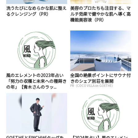
洗うたびになめらかな肌に整え
美容のプロたちも注目する、マ
るクレンジング（PR）
ルチ効果で健やかな肌へ導く高
機能美容液（PR）
風のエレメントの2023年占い
全国の絶景ポイントにサウナ付
「努力の収穫と未来への種蒔き
きのシェア別荘を展開
PR（COCO VILLA on GOETHE）
の年」【青木さんのラッ...
GOETHEとFINCHIがタッグを
【2024年占い】風のエレメン