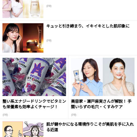
(PR)
キュッと引き締まり、イキイキとした肌印象に
(PR)
整い系エナジードリンクでビタミン
美容家・瀬戸麻実さんが解説！ 手
も栄養素も効率よくチャージ！
間いらずの毛穴・くすみケア
(PR)
(PR)
肌が健やかになる環境作りこそが美肌を手に入れ
る近道