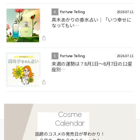
2026.07.11
4
Fortune Telling
真木あかりの香水占い｜「いつ幸せに
なってもい…
2026.07.11
5
Fortune Telling
来週の運勢は？8月1日～8月7日の12星
座別…
Cosme
Calendar
話題のコスメの発売日が早わかり！