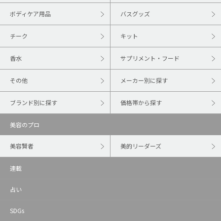
ボディケア用品
バスグッズ
チーク
キット
香水
サプリメント・フード
その他
メーカー別に探す
ブランド別に探す
価格帯から探す
美容のプロ
美容賢者
美的リーダーズ
連載
占い
SDGs