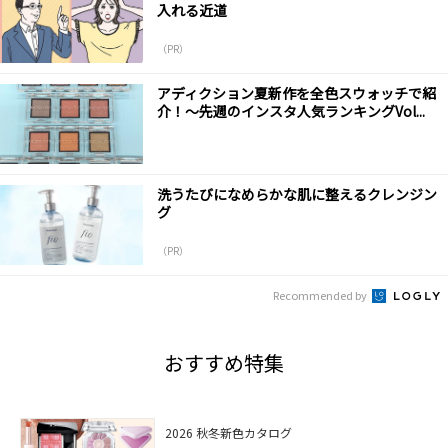
入れる近道
（PR）
アディクション夏新作を全色スウォッチで紹
介！～先週のインスタ人気ランキングVol...
洗うたびになめらかな肌に整えるクレンジン
グ
（PR）
Recommended by
おすすめ特集
2026 秋冬新色カタログ