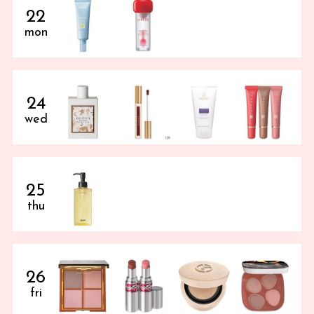
22
mon
24
wed
25
thu
26
fri