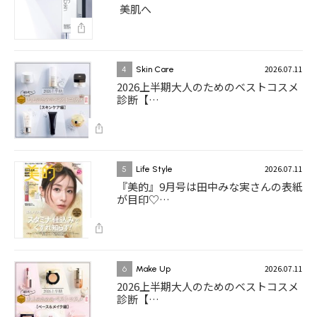
美肌へ
2026.07.11
4
Skin Care
2026上半期大人のためのベストコスメ
診断【…
2026.07.11
5
Life Style
『美的』9月号は田中みな実さんの表紙
が目印♡…
2026.07.11
6
Make Up
2026上半期大人のためのベストコスメ
診断【…