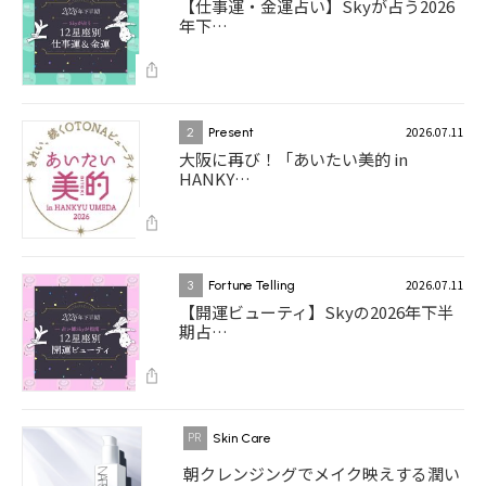
【仕事運・金運占い】Skyが占う2026
年下…
2026.07.11
2
Present
大阪に再び！「あいたい美的 in
HANKY…
2026.07.11
3
Fortune Telling
【開運ビューティ】Skyの2026年下半
期占…
Skin Care
朝クレンジングでメイク映えする潤い