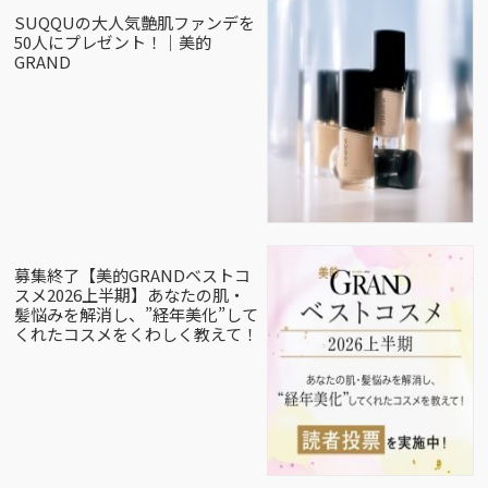
SUQQUの大人気艶肌ファンデを
50人にプレゼント！｜美的
GRAND
募集終了【美的GRANDベストコ
スメ2026上半期】あなたの肌・
髪悩みを解消し、”経年美化”して
くれたコスメをくわしく教えて！