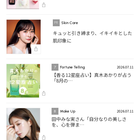
Skin Care
キュッと引き締まり、イキイキとした
肌印象に
2026.07.11
7
Fortune Telling
【香る12星座占い】真木あかりが占う
「8月の…
2026.07.11
8
Make Up
田中みな実さん「自分なりの美しさ
を、心を弾ま…