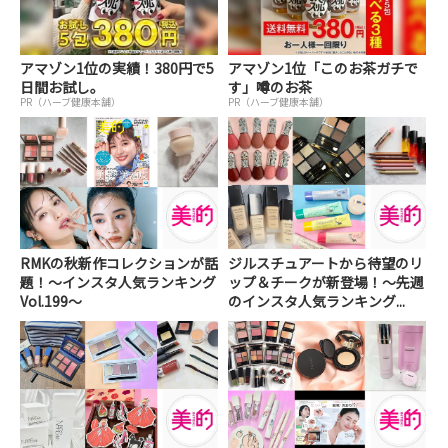
アマゾン1位の実績！380円で5
アマゾン1位「このお茶ガチで
日間お試し。
す」噂のお茶
PR（ハーブ健康本舗）
PR（ハーブ健康本舗）
RMKの秋新作コレクションが話
ジルスチュアートから待望のリ
題！～インスタ人気ランキング
ップ＆チークが新登場！～先週
Vol.199～
のインスタ人気ランキング...