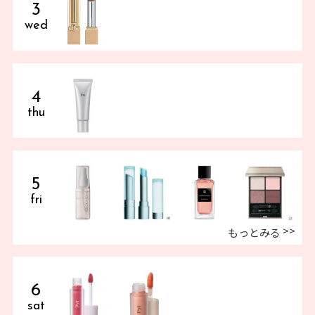
3
wed
4
thu
5
fri
もっとみる
6
sat