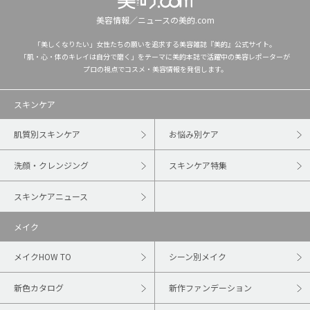
美容情報／ニュースの美的.com
「美しくなりたい」女性たちの願いを追求する美容雑誌『美的』公式サイト。
「肌・心・体のキレイは自分で磨く」をテーマに美的本誌で活躍中の美容レポーターが
プロの視点でコスメ・美容情報を発信します。
スキンケア
肌質別スキンケア
お悩み別ケア
洗顔・クレンジング
スキンケア特集
スキンケアニュース
メイク
メイクHOW TO
シーン別メイク
新色カタログ
新作ファンデーション