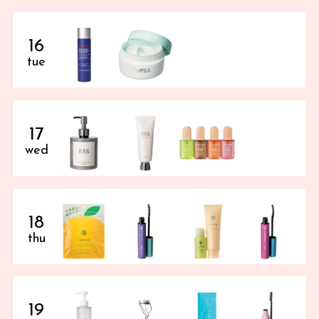
16
tue
17
wed
18
thu
19