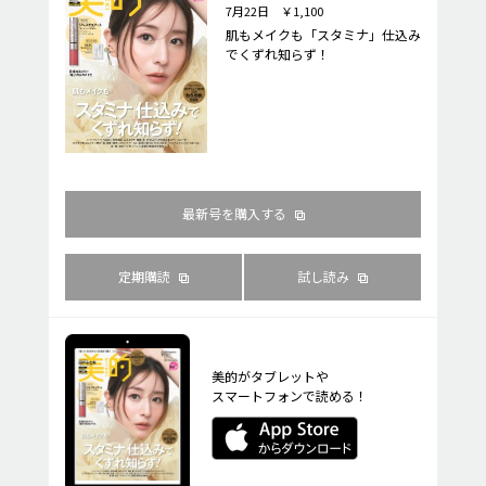
7月22日 ￥1,100
肌もメイクも「スタミナ」仕込み
でくずれ知らず！
最新号を購入する
定期購読
試し読み
美的がタブレットや
スマートフォンで読める！