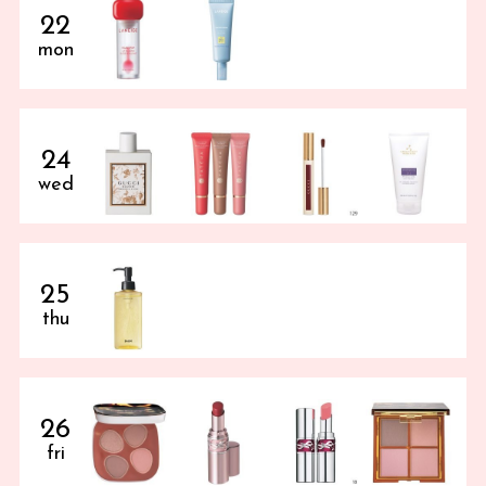
22
mon
24
wed
25
thu
26
fri