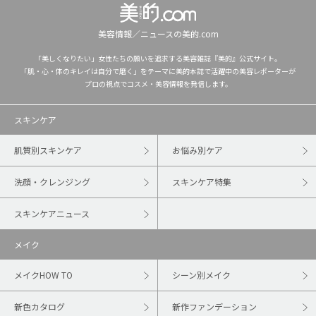
美容情報／ニュースの美的.com
「美しくなりたい」女性たちの願いを追求する美容雑誌『美的』公式サイト。
「肌・心・体のキレイは自分で磨く」をテーマに美的本誌で活躍中の美容レポーターが
プロの視点でコスメ・美容情報を発信します。
スキンケア
肌質別スキンケア
お悩み別ケア
洗顔・クレンジング
スキンケア特集
スキンケアニュース
メイク
メイクHOW TO
シーン別メイク
新色カタログ
新作ファンデーション