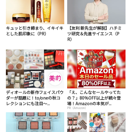
キュッと引き締まり、イキイキ
【友利 新先生が解説】ハチミ
とした肌印象に（PR）
ツ研究＆先進サイエンス（P
R）
ディオールの新作フェイスパウ
「え、こんなセールやってた
ダーが話題に！to/oneの秋コ
の？」80％OFF以上が続々登
レクションにも注目～...
場！Amazonの本気が...
PR（Amazon）