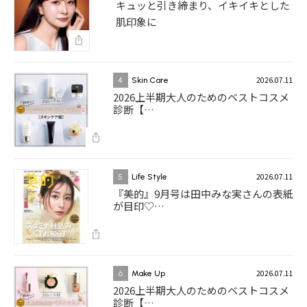
キュッと引き締まり、イキイキとした
肌印象に
2026.07.11
4
Skin Care
2026上半期大人のためのベストコスメ
診断【…
2026.07.11
5
Life Style
『美的』9月号は田中みな実さんの表紙
が目印♡…
2026.07.11
6
Make Up
2026上半期大人のためのベストコスメ
診断【…