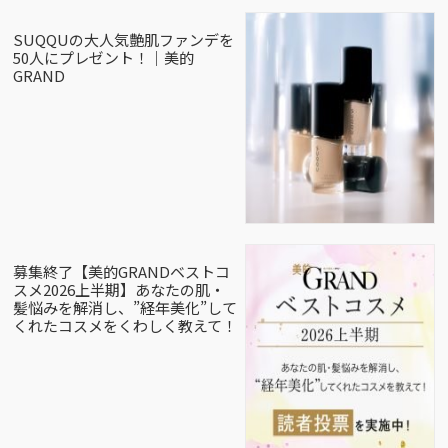
SUQQUの大人気艶肌ファンデを
50人にプレゼント！｜美的
GRAND
募集終了【美的GRANDベストコ
スメ2026上半期】あなたの肌・
髪悩みを解消し、”経年美化”して
くれたコスメをくわしく教えて！