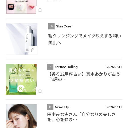
Skin Care
朝クレンジングでメイク映えする潤い
美肌へ
2026.07.11
7
Fortune Telling
【香る12星座占い】真木あかりが占う
「8月の…
2026.07.11
8
Make Up
田中みな実さん「自分なりの美しさ
を、心を弾ま…