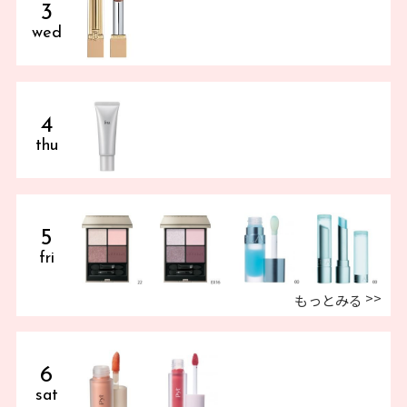
3
wed
4
thu
5
fri
もっとみる
6
sat