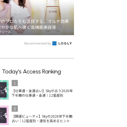
容のプロたちも注目する、マルチ効果
健やかな肌へ導く高機能美容液
クシール
Recommended by
Today's Access Ranking
1
【仕事運・金運占い】Skyが占う2026年
下半期の仕事運・金運｜12星座別
2
【開運ビューティ】Skyの2026年下半期
占い｜12星座別・運気を高めるヒント