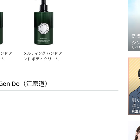
洗
ジ
リベ
ンド ア
メルティング ハンド ア
ーム
ンド ボディ クリーム
 Gen Do（江原道）
肌
手
資生