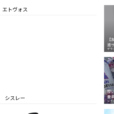
エトヴォス
【
進
ゲラ
整
養
シスレー
レイ