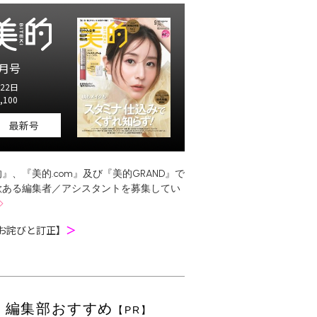
月号
22日
,100
最新号
』、『美的.com』及び『美的GRAND』で
欲ある編集者／アシスタントを募集してい
お詫びと訂正】
＞
編集部おすすめ
【PR】