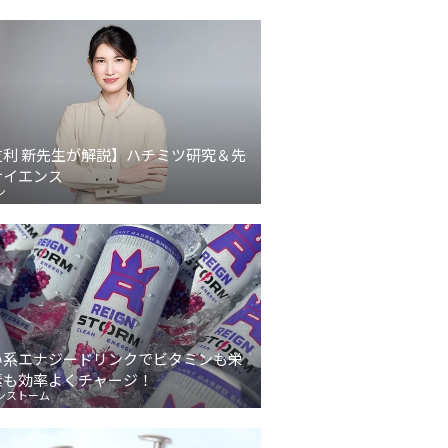
友利 新先生が解説】ハチミツ研究＆先
サイエンス
ン
い系エナジードリンクでビタミンも栄
素も効率よくチャージ！
ンストーム