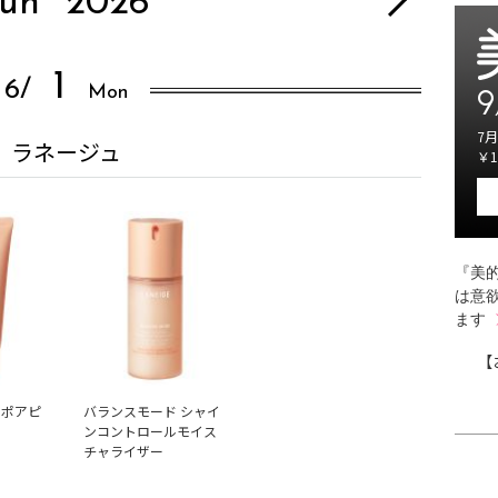
Jun
2026
1
6/
Mon
9
7月
ラネージュ
￥1
『美的
は意
ます
【
 ポアピ
バランスモード シャイ
ンコントロールモイス
チャライザー