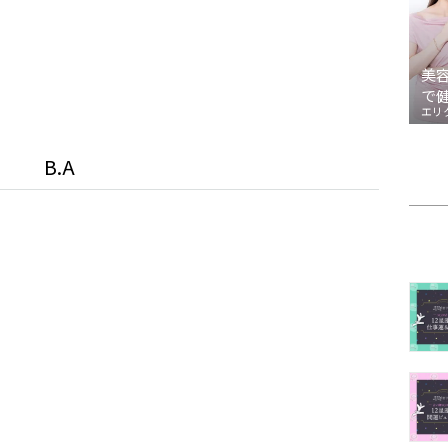
美
で
エリ
B.A