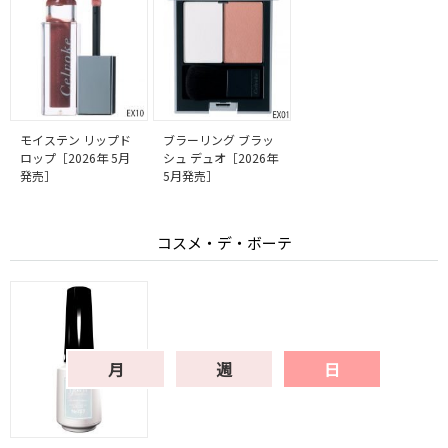
モイステン リップド
ブラーリング ブラッ
ロップ［2026年 5月
シュ デュオ［2026年
発売］
5月発売］
コスメ・デ・ボーテ
月
週
日