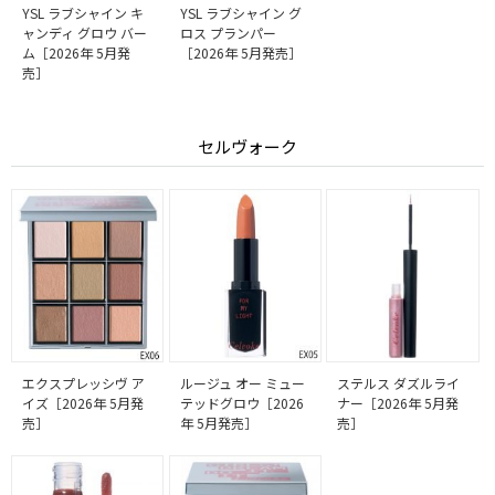
YSL ラブシャイン キ
YSL ラブシャイン グ
ャンディ グロウ バー
ロス プランパー
ム［2026年 5月発
［2026年 5月発売］
売］
セルヴォーク
エクスプレッシヴ ア
ルージュ オー ミュー
ステルス ダズルライ
イズ［2026年 5月発
テッドグロウ［2026
ナー［2026年 5月発
売］
年 5月発売］
売］