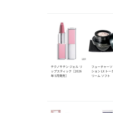
テクノサテン ジェル リ
フューチャーソ
ップスティック［2026
ション LX トー
年 5月発売］
リーム ソフト