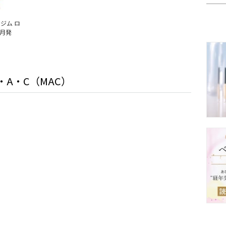
ジム ロ
5月発
・A・C（MAC）