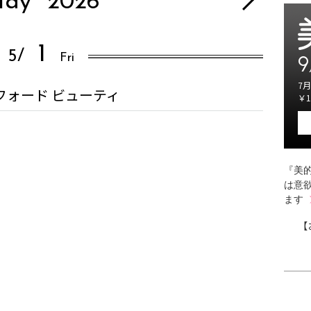
ay
2026
1
5/
Fri
9
7月
フォード ビューティ
￥1
『美的
は意
ます
【