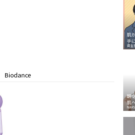
肌
手
資生
Biodance
朝
肌
NARS