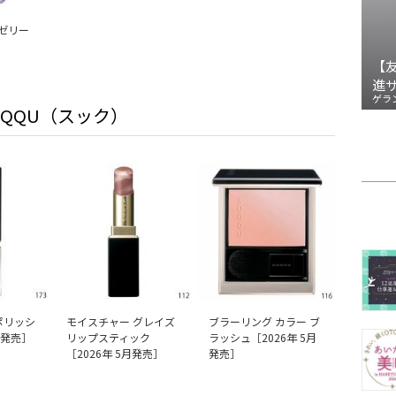
 ゼリー
【
進
ゲラ
UQQU（スック）
ポリッシ
モイスチャー グレイズ
ブラーリング カラー ブ
月発売］
リップスティック
ラッシュ［2026年 5月
［2026年 5月発売］
発売］