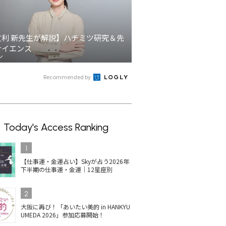
友利 新先生が解説】ハチミツ研究＆先
サイエンス
ン
Recommended by
Today's Access Ranking
1
【仕事運・金運占い】Skyが占う2026年
下半期の仕事運・金運｜12星座別
2
大阪に再び！「あいたい美的 in HANKYU
UMEDA 2026」参加応募開始！