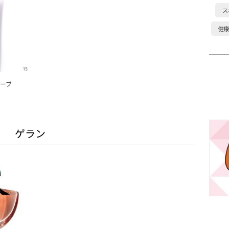
ス
健
ューブ
ゲラン