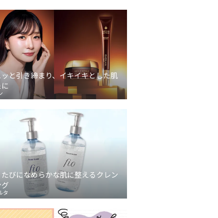
ュッと引き締まり、イキイキとした肌
象に
ン
うたびになめらかな肌に整えるクレン
ング
ルタ