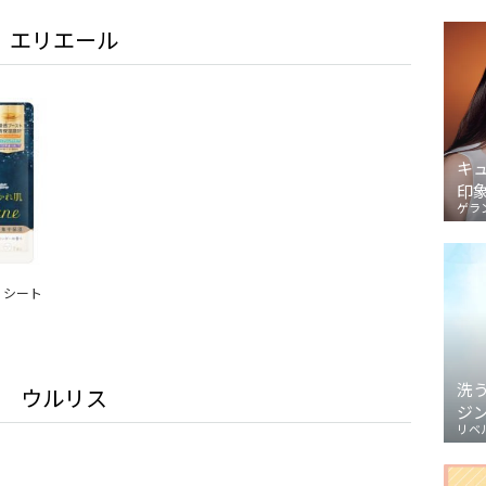
エリエール
キ
印
ゲラ
e シート
洗
ウルリス
ジ
リベ