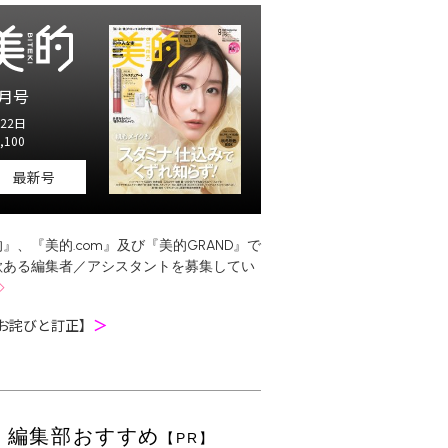
月号
22日
,100
最新号
』、『美的.com』及び『美的GRAND』で
欲ある編集者／アシスタントを募集してい
お詫びと訂正】
＞
編集部おすすめ
【PR】