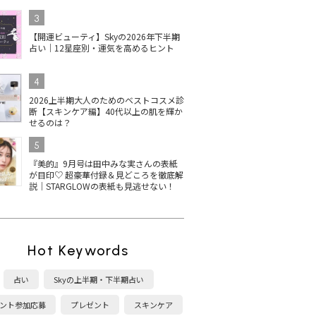
3
【開運ビューティ】Skyの2026年下半期
占い｜12星座別・運気を高めるヒント
4
2026上半期大人のためのベストコスメ診
断【スキンケア編】40代以上の肌を輝か
せるのは？
5
『美的』9月号は田中みな実さんの表紙
が目印♡ 超豪華付録＆見どころを徹底解
説｜STARGLOWの表紙も見逃せない！
Hot Keywords
占い
Skyの上半期・下半期占い
ント参加応募
プレゼント
スキンケア