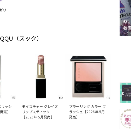
 ゼリー
整
養
レイ
UQQU（スック）
ポリッシ
モイスチャー グレイズ
ブラーリング カラー ブ
月発売］
リップスティック
ラッシュ［2026年 5月
［2026年 5月発売］
発売］