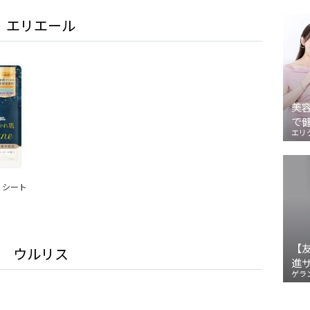
エリエール
美
で
エリ
e シート
【
ウルリス
進
ゲラ