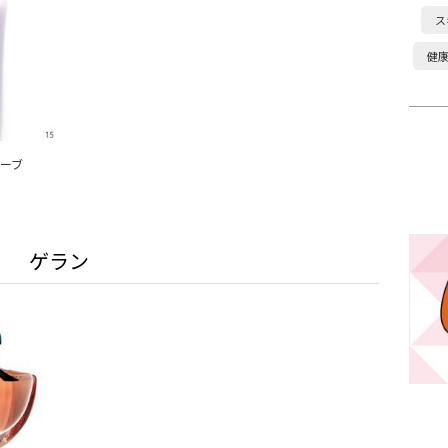
ス
健
ューブ
ゲラン