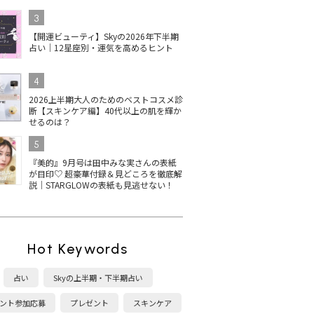
3
【開運ビューティ】Skyの2026年下半期
占い｜12星座別・運気を高めるヒント
4
2026上半期大人のためのベストコスメ診
断【スキンケア編】40代以上の肌を輝か
せるのは？
5
『美的』9月号は田中みな実さんの表紙
が目印♡ 超豪華付録＆見どころを徹底解
説｜STARGLOWの表紙も見逃せない！
Hot Keywords
占い
Skyの上半期・下半期占い
ント参加応募
プレゼント
スキンケア