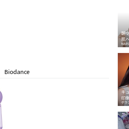
朝
肌
NARS
Biodance
キ
印
ゲラ