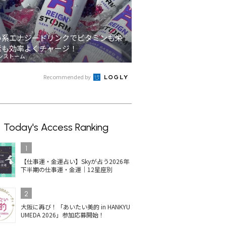
い系エナジードリンクでビタミンも栄
素も効率よくチャージ！
ンストーム
Recommended by
Today's Access Ranking
1
【仕事運・金運占い】Skyが占う2026年
下半期の仕事運・金運｜12星座別
2
大阪に再び！「あいたい美的 in HANKYU
UMEDA 2026」参加応募開始！