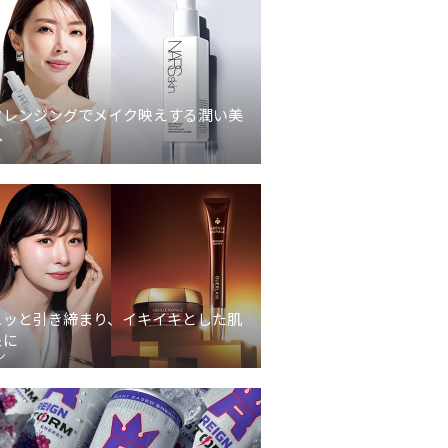
クレンジングでメイク映えする潤い美
へ
ュッと引き締まり、イキイキとした肌
象に
ン