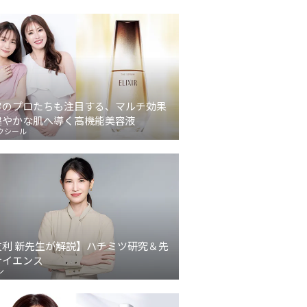
容のプロたちも注目する、マルチ効果
健やかな肌へ導く高機能美容液
クシール
友利 新先生が解説】ハチミツ研究＆先
サイエンス
ン