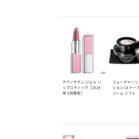
テクノサテン ジェル リ
フューチャーソ
ップスティック［2026
ション LX トー
年 5月発売］
リーム ソフト