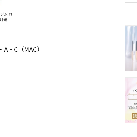
ジム ロ
5月発
・A・C（MAC）