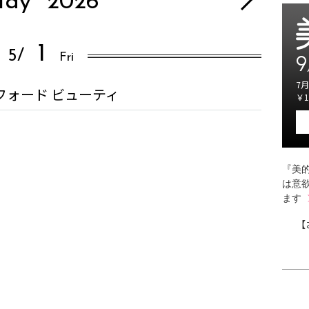
ay
2026
1
5/
Fri
9
7月
フォード ビューティ
￥1
『美的
は意
ます
【