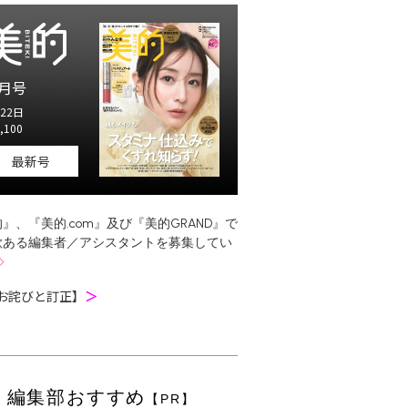
月号
22日
,100
最新号
』、『美的.com』及び『美的GRAND』で
欲ある編集者／アシスタントを募集してい
お詫びと訂正】
＞
編集部おすすめ
【PR】