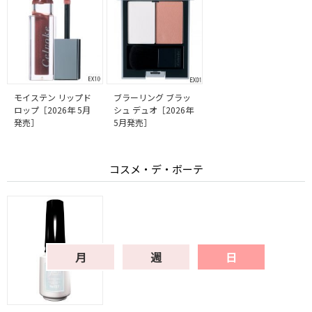
モイステン リップド
ブラーリング ブラッ
ロップ［2026年 5月
シュ デュオ［2026年
発売］
5月発売］
コスメ・デ・ボーテ
月
週
日