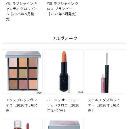
YSL ラブシャイン キ
YSL ラブシャイン グ
ャンディ グロウ バー
ロス プランパー
ム［2026年 5月発
［2026年 5月発売］
売］
セルヴォーク
エクスプレッシヴ ア
ルージュ オー ミュー
ステルス ダズルライ
イズ［2026年 5月発
テッドグロウ［2026
ナー［2026年 5月発
売］
年 5月発売］
売］