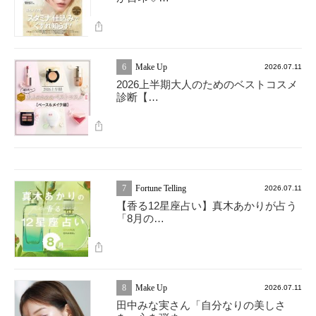
6
Make Up
2026.07.11
2026上半期大人のためのベストコスメ
診断【…
7
Fortune Telling
2026.07.11
【香る12星座占い】真木あかりが占う
「8月の…
8
Make Up
2026.07.11
田中みな実さん「自分なりの美しさ