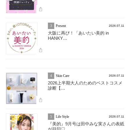
3
Present
2026.07.11
大阪に再び！「あいたい美的 in
HANKY…
4
Skin Care
2026.07.11
2026上半期大人のためのベストコスメ
診断【…
5
Life Style
2026.07.11
『美的』9月号は田中みな実さんの表紙
が目印♡…