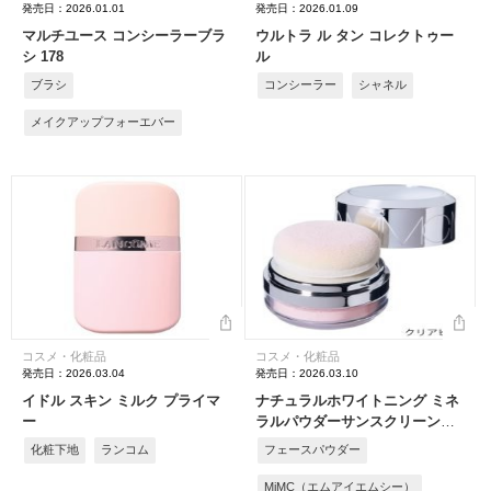
発売日：2026.01.01
発売日：2026.01.09
マルチユース コンシーラーブラ
ウルトラ ル タン コレクトゥー
シ 178
ル
ブラシ
コンシーラー
シャネル
メイクアップフォーエバー
コスメ・化粧品
コスメ・化粧品
発売日：2026.03.04
発売日：2026.03.10
イドル スキン ミルク プライマ
ナチュラルホワイトニング ミネ
ー
ラルパウダーサンスクリーン
（ポンポンタイプ）［医薬部外
化粧下地
ランコム
フェースパウダー
品］［2026年 3月発売］
MiMC（エムアイエムシー）