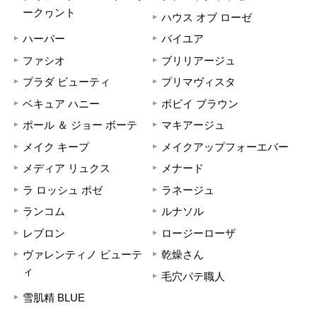
ークヮント
ハウス オブ ローゼ
ハーバー
バイユア
ファシオ
ブリリアージュ
プラダ ビューティ
プリマヴィスタ
ベキュア ハニー
ボビイ ブラウン
ポール ＆ ジョー ボーテ
マキアージュ
メイク キープ
メイクアップフォーエバー
メディア リュクス
メナード
ラ ロッシュ ポゼ
ラネージュ
ランコム
ルナソル
レブロン
ロージーローザ
ヴァレンティノ ビューテ
乾燥さん
ィ
毛穴パテ職人
雪肌精 BLUE